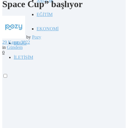
SAĞLIK
Space Cup” başlıyor
EĞİTİM
EKONOMİ
by
Pozy
29 Kasım 2022
BLOG
in
Gündem
0
İLETİŞİM