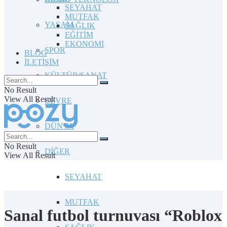
SEYAHAT
MUTFAK
YAŞAM
SAĞLIK
EĞİTİM
EKONOMİ
SPOR
BLOG
İLETİŞİM
KÜLTÜR/SANAT
No Result
View All Result
ÇEVRE
DÜNYA
No Result
DİĞER
View All Result
SEYAHAT
MUTFAK
Sanal futbol turnuvası “Roblox