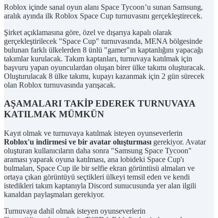
Roblox içinde sanal oyun alanı Space Tycoon’u sunan Samsung,
aralık ayında ilk Roblox Space Cup turnuvasını gerçekleştirecek.
Şirket açıklamasına göre, özel ve dışarıya kapalı olarak
gerçekleştirilecek "Space Cup" turnuvasında, MENA bölgesinde
bulunan farklı ülkelerden 8 ünlü "gamer"ın kaptanlığını yapacağı
takımlar kurulacak. Takım kaptanları, turnuvaya katılmak için
başvuru yapan oyunculardan oluşan birer ülke takımı oluşturacak.
Oluşturulacak 8 ülke takımı, kupayı kazanmak için 2 gün sürecek
olan Roblox turnuvasında yarışacak.
AŞAMALARI TAKİP EDEREK TURNUVAYA
KATILMAK MÜMKÜN
Kayıt olmak ve turnuvaya katılmak isteyen oyunseverlerin
Roblox'u indirmesi ve bir avatar oluşturması
gerekiyor. Avatar
oluşturan kullanıcıların daha sonra "Samsung Space Tycoon"
araması yaparak oyuna katılması, ana lobideki Space Cup'ı
bulmaları, Space Cup ile bir selfie ekran görüntüsü almaları ve
ortaya çıkan görüntüyü seçtikleri ülkeyi temsil eden ve kendi
istedikleri takım kaptanıyla Discord sunucusunda yer alan ilgili
kanaldan paylaşmaları gerekiyor.
Turnuvaya dahil olmak isteyen oyunseverlerin