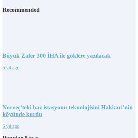
Recommended
Büyük Zafer 300 İHA ile göklere yazılacak
6 yıl ago
Norveç’teki baz istasyonu teknolojisini Hakkari’nin
köyünde kurdu
6 yıl ago
Popular News