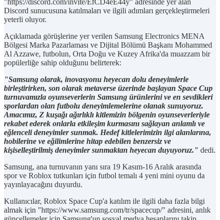
"https://discord.com/invite/EfCD4eE44y" adresinde yer alan
Discord sunucusuna katılmaları ve ilgili adımları gerçekleştirmeleri
yeterli oluyor.
Açıklamada görüşlerine yer verilen Samsung Electronics MENA
Bölgesi Marka Pazarlaması ve Dijital Bölümü Başkanı Mohammed
Al Azzawe, futbolun, Orta Doğu ve Kuzey Afrika'da muazzam bir
popülerliğe sahip olduğunu belirterek:
"Samsung olarak, inovasyonu heyecan dolu deneyimlerle
birleştirirken, son olarak metaverse üzerinde başlayan Space Cup
turnuvamızla oyunseverlerin Samsung ürünlerini ve en sevdikleri
sporlardan olan futbolu deneyimlemelerine olanak sunuyoruz.
Amacımız, Z kuşağı ağırlıklı kitlemizin bölgenin oyunseverleriyle
rekabet ederek onlarla etkileşim kurmasını sağlayan anlamlı ve
eğlenceli deneyimler sunmak. Hedef kitlelerimizin ilgi alanlarına,
hobilerine ve eğilimlerine hitap edebilen benzersiz ve
kişiselleştirilmiş deneyimler sunmaktan heyecan duyuyoruz."
dedi.
Samsung, ana turnuvanın yanı sıra 19 Kasım-16 Aralık arasında
spor ve Roblox tutkunları için futbol temalı 4 yeni mini oyunu da
yayınlayacağını duyurdu.
Kullanıcılar, Roblox Space Cup'a katılım ile ilgili daha fazla bilgi
almak için "https://www.samsung.com/tr/spacecup/" adresini, anlık
güncellemeler için Samsung'un sosyal medya hesaplarını takip