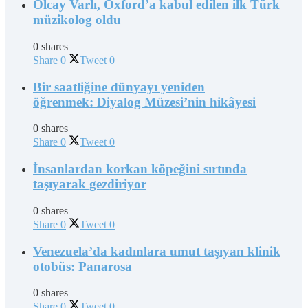
Olcay Varlı, Oxford’a kabul edilen ilk Türk
müzikolog oldu
0 shares
Share
0
Tweet
0
Bir saatliğine dünyayı yeniden
öğrenmek: Diyalog Müzesi’nin hikâyesi
0 shares
Share
0
Tweet
0
İnsanlardan korkan köpeğini sırtında
taşıyarak gezdiriyor
0 shares
Share
0
Tweet
0
Venezuela’da kadınlara umut taşıyan klinik
otobüs: Panarosa
0 shares
Share
0
Tweet
0