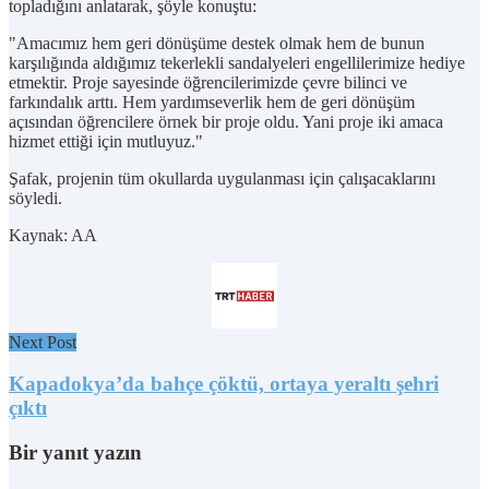
topladığını anlatarak, şöyle konuştu:
"Amacımız hem geri dönüşüme destek olmak hem de bunun
karşılığında aldığımız tekerlekli sandalyeleri engellilerimize hediye
etmektir. Proje sayesinde öğrencilerimizde çevre bilinci ve
farkındalık arttı. Hem yardımseverlik hem de geri dönüşüm
açısından öğrencilere örnek bir proje oldu. Yani proje iki amaca
hizmet ettiği için mutluyuz."
Şafak, projenin tüm okullarda uygulanması için çalışacaklarını
söyledi.
Kaynak: AA
Next Post
Kapadokya’da bahçe çöktü, ortaya yeraltı şehri
çıktı
Bir yanıt yazın