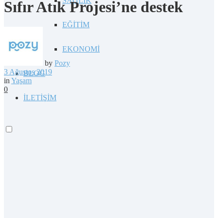
SAĞLIK
Sıfır Atık Projesi’ne destek
EĞİTİM
EKONOMİ
by
Pozy
3 Ağustos 2019
BLOG
in
Yaşam
0
İLETİŞİM