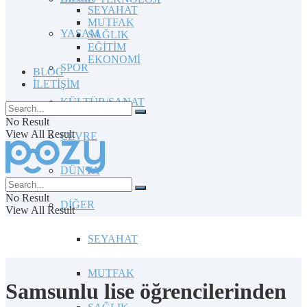
SEYAHAT
MUTFAK
YAŞAM
SAĞLIK
EĞİTİM
EKONOMİ
SPOR
BLOG
İLETİŞİM
KÜLTÜR/SANAT
No Result
View All Result
ÇEVRE
DÜNYA
No Result
DİĞER
View All Result
SEYAHAT
MUTFAK
Samsunlu lise öğrencilerinden