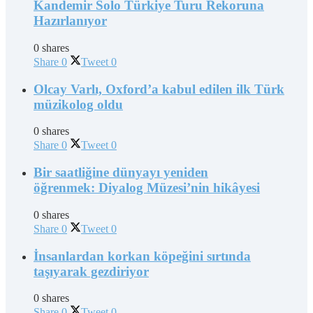
Kandemir Solo Türkiye Turu Rekoruna
Hazırlanıyor
0 shares
Share
0
Tweet
0
Olcay Varlı, Oxford’a kabul edilen ilk Türk
müzikolog oldu
0 shares
Share
0
Tweet
0
Bir saatliğine dünyayı yeniden
öğrenmek: Diyalog Müzesi’nin hikâyesi
0 shares
Share
0
Tweet
0
İnsanlardan korkan köpeğini sırtında
taşıyarak gezdiriyor
0 shares
Share
0
Tweet
0