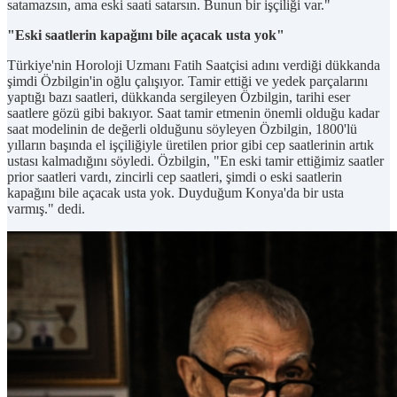
satamazsın, ama eski saati satarsın. Bunun bir işçiliği var."
"Eski saatlerin kapağını bile açacak usta yok"
Türkiye'nin Horoloji Uzmanı Fatih Saatçisi adını verdiği dükkanda
şimdi Özbilgin'in oğlu çalışıyor. Tamir ettiği ve yedek parçalarını
yaptığı bazı saatleri, dükkanda sergileyen Özbilgin, tarihi eser
saatlere gözü gibi bakıyor. Saat tamir etmenin önemli olduğu kadar
saat modelinin de değerli olduğunu söyleyen Özbilgin, 1800'lü
yılların başında el işçiliğiyle üretilen prior gibi cep saatlerinin artık
ustası kalmadığını söyledi. Özbilgin, "En eski tamir ettiğimiz saatler
prior saatleri vardı, zincirli cep saatleri, şimdi o eski saatlerin
kapağını bile açacak usta yok. Duyduğum Konya'da bir usta
varmış." dedi.