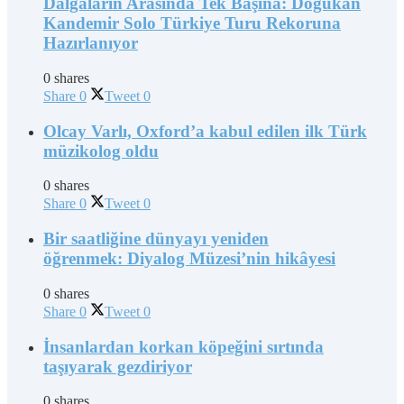
Dalgaların Arasında Tek Başına: Doğukan
Kandemir Solo Türkiye Turu Rekoruna
Hazırlanıyor
0 shares
Share
0
Tweet
0
Olcay Varlı, Oxford’a kabul edilen ilk Türk
müzikolog oldu
0 shares
Share
0
Tweet
0
Bir saatliğine dünyayı yeniden
öğrenmek: Diyalog Müzesi’nin hikâyesi
0 shares
Share
0
Tweet
0
İnsanlardan korkan köpeğini sırtında
taşıyarak gezdiriyor
0 shares