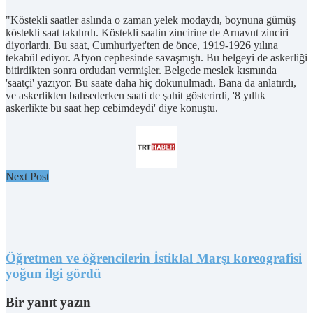
"Köstekli saatler aslında o zaman yelek modaydı, boynuna gümüş
köstekli saat takılırdı. Köstekli saatin zincirine de Arnavut zinciri
diyorlardı. Bu saat, Cumhuriyet'ten de önce, 1919-1926 yılına
tekabül ediyor. Afyon cephesinde savaşmıştı. Bu belgeyi de askerliği
bitirdikten sonra ordudan vermişler. Belgede meslek kısmında
'saatçi' yazıyor. Bu saate daha hiç dokunulmadı. Bana da anlatırdı,
ve askerlikten bahsederken saati de şahit gösterirdi, '8 yıllık
askerlikte bu saat hep cebimdeydi' diye konuştu.
Next Post
Öğretmen ve öğrencilerin İstiklal Marşı koreografisi
yoğun ilgi gördü
Bir yanıt yazın