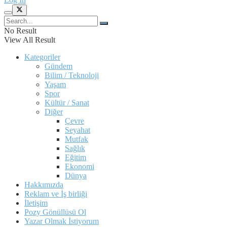
No Result
View All Result
Kategoriler
Gündem
Bilim / Teknoloji
Yaşam
Spor
Kültür / Sanat
Diğer
Çevre
Seyahat
Mutfak
Sağlık
Eğitim
Ekonomi
Dünya
Hakkımızda
Reklam ve İş birliği
İletişim
Pozy Gönüllüsü Ol
Yazar Olmak İstiyorum