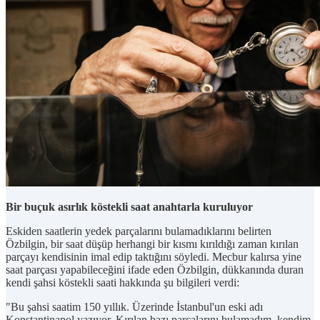
Bir buçuk asırlık köstekli saat anahtarla kuruluyor
Eskiden saatlerin yedek parçalarını bulamadıklarını belirten
Özbilgin, bir saat düşüp herhangi bir kısmı kırıldığı zaman kırılan
parçayı kendisinin imal edip taktığını söyledi. Mecbur kalırsa yine
saat parçası yapabileceğini ifade eden Özbilgin, dükkanında duran
kendi şahsi köstekli saati hakkında şu bilgileri verdi:
"Bu şahsi saatim 150 yıllık. Üzerinde İstanbul'un eski adı
Konstantinapol yazıyor. Kırılan bazı parçalarını bulamadım, kendim