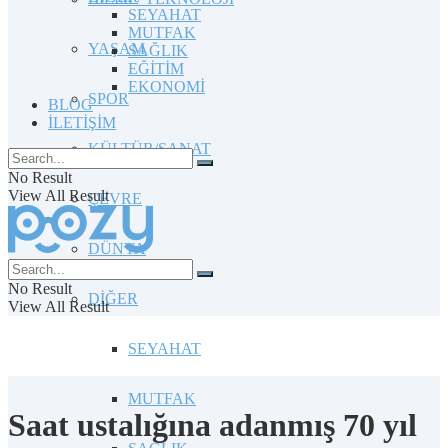
SEYAHAT
MUTFAK
YAŞAM
SAĞLIK
EĞİTİM
EKONOMİ
SPOR
BLOG
İLETİŞİM
KÜLTÜR/SANAT
No Result
View All Result
ÇEVRE
DÜNYA
No Result
DİĞER
View All Result
SEYAHAT
MUTFAK
Saat ustalığına adanmış 70 yıl