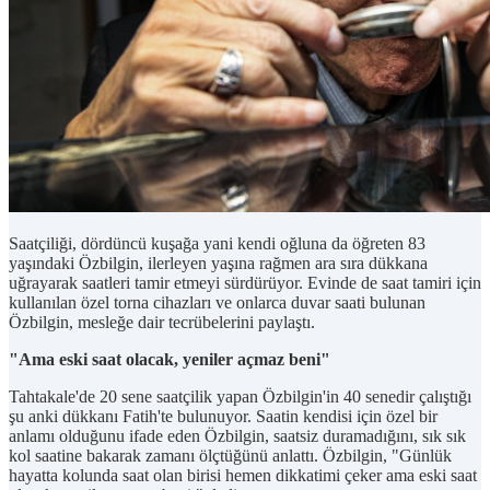
Saatçiliği, dördüncü kuşağa yani kendi oğluna da öğreten 83
yaşındaki Özbilgin, ilerleyen yaşına rağmen ara sıra dükkana
uğrayarak saatleri tamir etmeyi sürdürüyor. Evinde de saat tamiri için
kullanılan özel torna cihazları ve onlarca duvar saati bulunan
Özbilgin, mesleğe dair tecrübelerini paylaştı.
"Ama eski saat olacak, yeniler açmaz beni"
Tahtakale'de 20 sene saatçilik yapan Özbilgin'in 40 senedir çalıştığı
şu anki dükkanı Fatih'te bulunuyor. Saatin kendisi için özel bir
anlamı olduğunu ifade eden Özbilgin, saatsiz duramadığını, sık sık
kol saatine bakarak zamanı ölçtüğünü anlattı. Özbilgin, "Günlük
hayatta kolunda saat olan birisi hemen dikkatimi çeker ama eski saat