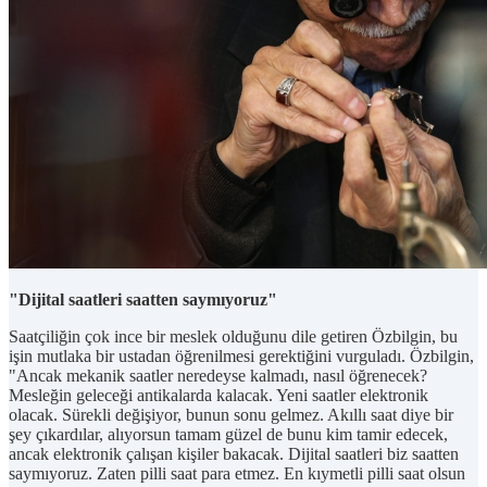
"Dijital saatleri saatten saymıyoruz"
Saatçiliğin çok ince bir meslek olduğunu dile getiren Özbilgin, bu
işin mutlaka bir ustadan öğrenilmesi gerektiğini vurguladı. Özbilgin,
"Ancak mekanik saatler neredeyse kalmadı, nasıl öğrenecek?
Mesleğin geleceği antikalarda kalacak. Yeni saatler elektronik
olacak. Sürekli değişiyor, bunun sonu gelmez. Akıllı saat diye bir
şey çıkardılar, alıyorsun tamam güzel de bunu kim tamir edecek,
ancak elektronik çalışan kişiler bakacak. Dijital saatleri biz saatten
saymıyoruz. Zaten pilli saat para etmez. En kıymetli pilli saat olsun