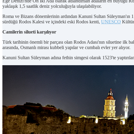
Ege Denizi'nde On İki Ada olarak adlandırılan adaların en büyüğü Rod
yaklaşık 1,5 saatlik deniz yolculuğuyla ulaşılabiliyor.
Roma ve Bizans dönemlerinin ardından Kanuni Sultan Süleyman'ın 1522
sürdüğü Rodos Kalesi ve içindeki eski Rodos kenti,
UNESCO
Kültür
Camilerin silueti karşılıyor
Türk tarihinin önemli bir parçası olan Rodos Adası'nın siluetine ilk b
arasında, Osmanlı mirası kubbeli yapılar ve cumbalı evler yer alıyor.
Kanuni Sultan Süleyman adına fethin simgesi olarak 1523'te yaptırıl