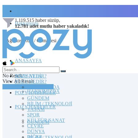
İletişim
1.119.515
haber süzüp,
Hakkımızda
12.781
adet
mutlu haber
yakaladık!
8 Ağustos 2026 / Cumartesi
ANASAYFA
No Result
POZY NEDİR?
ANASAYFA
View All Result
POZY NEDİR?
TOPLULUĞA KATILIN
HAKKIMIZDA
HAKKIMIZDA
POZY HABERLER
GÜNDEM
BİLİM / TEKNOLOJİ
POZY HABERLER
YAŞAM
SPOR
KÜLTÜR/SANAT
GÜNDEM
ÇEVRE
DÜNYA
DİĞER
BİLİM / TEKNOLOJİ