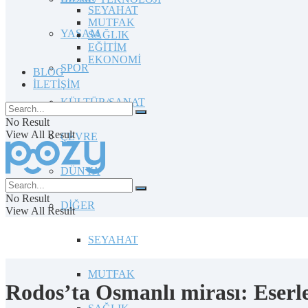
SEYAHAT
MUTFAK
YAŞAM
SAĞLIK
EĞİTİM
EKONOMİ
SPOR
BLOG
İLETİŞİM
KÜLTÜR/SANAT
No Result
View All Result
ÇEVRE
DÜNYA
No Result
DİĞER
View All Result
SEYAHAT
MUTFAK
Rodos’ta Osmanlı mirası: Eserle