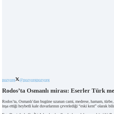
pozyorg
@pozyorg
pozyorg
Rodos’ta Osmanlı mirası: Eserler Türk med
Rodos’ta, Osmanlı’dan bugüne uzanan cami, medrese, hamam, türbe, küt
inşa ettiği heybetli kale duvarlarının çevrelediği “eski kent” olarak b