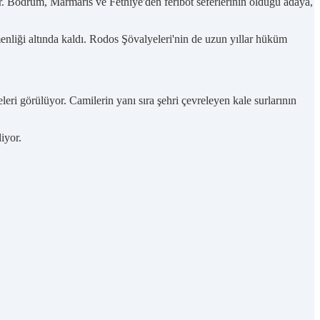
r. Bodrum, Marmaris ve Fethiye'den feribot seferlerinin olduğu adaya,
liği altında kaldı. Rodos Şövalyeleri'nin de uzun yıllar hüküm
eri görülüyor. Camilerin yanı sıra şehri çevreleyen kale surlarının
iyor.