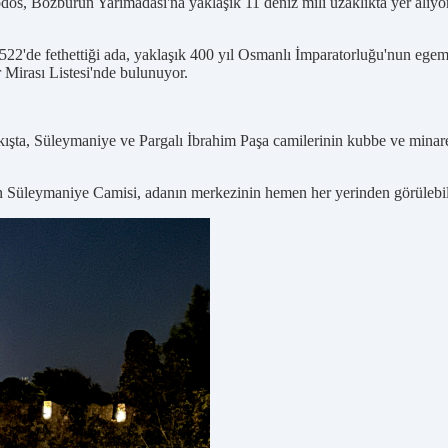
os, Bozburun Yarımadası'na yaklaşık 11 deniz mili uzaklıkta yer alıyo
'de fethettiği ada, yaklaşık 400 yıl Osmanlı İmparatorluğu'nun egemen
 Mirası Listesi'nde bulunuyor.
akışta, Süleymaniye ve Pargalı İbrahim Paşa camilerinin kubbe ve minarel
an Süleymaniye Camisi, adanın merkezinin hemen her yerinden görülebil