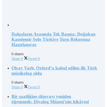
Dalgaların Arasında Tek Başına: Doğukan
Kandemir Solo Türkiye Turu Rekoruna
Hazırlanıyor
0 shares
Share
0
Tweet
0
Olcay Varlı, Oxford’a kabul edilen ilk Türk
müzikolog oldu
0 shares
Share
0
Tweet
0
Bir saatliğine dünyayı yeniden
öğrenmek: Diyalog Müzesi’nin hikâyesi