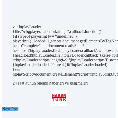
var htplayLoader=
{file:”/cbgplayer/haberturk/init.js”,callback:function()
{if (typeof playerInit !== “undefined”)
playerInit()},loaded:!1,scripts:document.getElementsByTagNam
head)”complete”===document.readyState?
head.load(htplayLoader.file,htplayLoader.callback):window.add
{head.load(htplayLoader.file,htplayLoader.callback)});else{for
i=htplayLoader.scripts.length;i–;)if(htplayLoader.scripts[i].src=
{htplayLoader.loaded=!0;break}if(!htplayLoader.loaded)
{var
htplayScript=document.createElement(“script”);htplayScript.typ
24 saat günün önemli haberleri ve gelişmeleri
Next Post