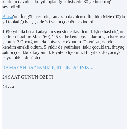
kaldıran davulcu, bu yıl topladığı bahşişlerle 30 yetim çocuğu
sevindirdi
Bursa
'nın İnegöl ilçesinde, ramazan davulcusu İbrahim Mete (60),bu
yıl topladığı bahşişlerle 30 yetim çocuğu sevindirdi.
1990 yılında bir arkadaşının sayesinde davulculuk işine başladığını
belirten İbrahim Mete (60),"25 yıldır kendi çocuklarım için harcama
yaptım. 3 Çocuğumu da üniversite okuttum. Davul sayesinde
kendim emekli oldum. 5 yıldır da yetimlere, fakir çocuklara, ihtiyaç
sahibi çocuklara bayramlık kıyafet alıyorum. Bu yıl da 30 çocuğa
bayramlık aldım" dedi.
RAMAZAN SAYFAMIZ İÇİN TIKLAYINIZ…
24 SAAT
GÜNÜN ÖZETİ
24
saat