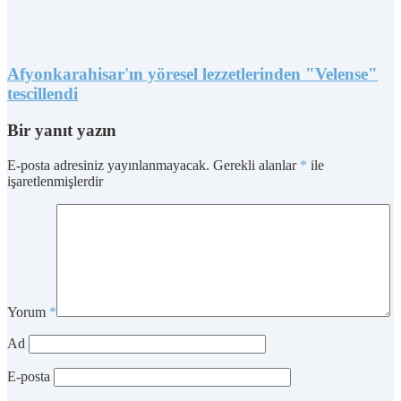
Afyonkarahisar'ın yöresel lezzetlerinden "Velense"
tescillendi
Bir yanıt yazın
E-posta adresiniz yayınlanmayacak.
Gerekli alanlar
*
ile
işaretlenmişlerdir
Yorum
*
Ad
E-posta