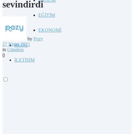
SAĞLIK
sevindirdi
EĞİTİM
EKONOMİ
by
Pozy
27 Nisan 2021
BLOG
in
Gündem
0
İLETİŞİM