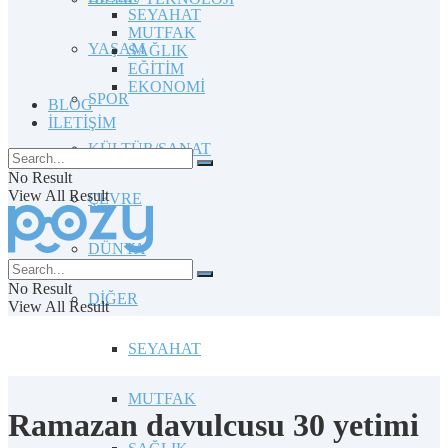
SEYAHAT
MUTFAK
YAŞAM
SAĞLIK
EĞİTİM
EKONOMİ
SPOR
BLOG
İLETİŞİM
KÜLTÜR/SANAT
No Result
View All Result
ÇEVRE
DÜNYA
No Result
DİĞER
View All Result
SEYAHAT
MUTFAK
Ramazan davulcusu 30 yetimi