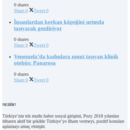
0 shares
Share
0
Tweet
0
İnsanlardan korkan köpeğini sırtında
taşıyarak gezdiriyor
0 shares
Share
0
Tweet
0
Venezuela’da kadınlara umut taşıyan klinik
otobüs: Panarosa
0 shares
Share
0
Tweet
0
NEDİR?
Türkiye’nin tek mutlu haber sosyal girişimi, Pozy 2018 yılından
itibaren aktif bir şekilde Türkiye’ye ilham vermeyi, pozitif konuları
aşılamayı amaç etmiştir.