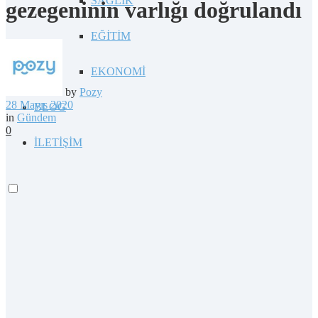
SAĞLIK
gezegeninin varlığı doğrulandı
EĞİTİM
EKONOMİ
by
Pozy
28 Mayıs 2020
BLOG
in
Gündem
0
İLETİŞİM