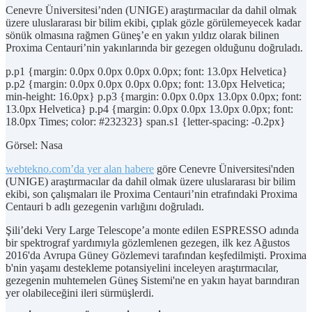
Cenevre Üniversitesi’nden (UNIGE) araştırmacılar da dahil olmak
üzere uluslararası bir bilim ekibi, çıplak gözle görülemeyecek kadar
sönük olmasına rağmen Güneş’e en yakın yıldız olarak bilinen
Proxima Centauri’nin yakınlarında bir gezegen olduğunu doğruladı.
p.p1 {margin: 0.0px 0.0px 0.0px 0.0px; font: 13.0px Helvetica}
p.p2 {margin: 0.0px 0.0px 0.0px 0.0px; font: 13.0px Helvetica;
min-height: 16.0px} p.p3 {margin: 0.0px 0.0px 13.0px 0.0px; font:
13.0px Helvetica} p.p4 {margin: 0.0px 0.0px 13.0px 0.0px; font:
18.0px Times; color: #232323} span.s1 {letter-spacing: -0.2px}
Görsel: Nasa
webtekno.com’da yer alan habere
göre Cenevre Üniversitesi'nden
(UNIGE) araştırmacılar da dahil olmak üzere uluslararası bir bilim
ekibi, son çalışmaları ile Proxima Centauri’nin etrafındaki Proxima
Centauri b adlı gezegenin varlığını doğruladı.
Şili’deki Very Large Telescope’a monte edilen ESPRESSO adında
bir spektrograf yardımıyla gözlemlenen gezegen, ilk kez Ağustos
2016'da Avrupa Güney Gözlemevi tarafından keşfedilmişti. Proxima
b'nin yaşamı destekleme potansiyelini inceleyen araştırmacılar,
gezegenin muhtemelen Güneş Sistemi'ne en yakın hayat barındıran
yer olabileceğini ileri sürmüşlerdi.