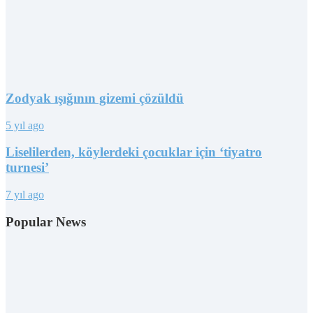
Zodyak ışığının gizemi çözüldü
5 yıl ago
Liselilerden, köylerdeki çocuklar için ‘tiyatro
turnesi’
7 yıl ago
Popular News