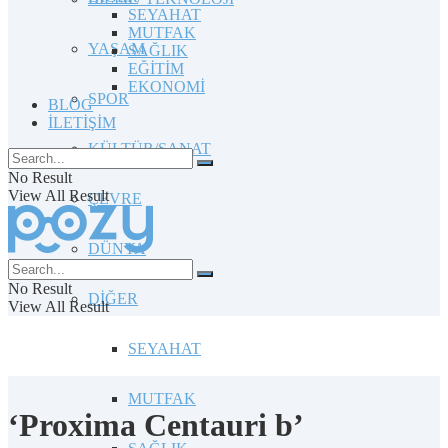
SEYAHAT
MUTFAK
YAŞAM
SAĞLIK
EĞİTİM
EKONOMİ
SPOR
BLOG
İLETİŞİM
KÜLTÜR/SANAT
No Result
View All Result
ÇEVRE
DÜNYA
No Result
DİĞER
View All Result
SEYAHAT
MUTFAK
‘Proxima Centauri b’