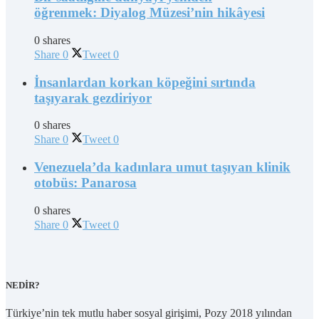
öğrenmek: Diyalog Müzesi’nin hikâyesi
0 shares
Share
0
Tweet
0
İnsanlardan korkan köpeğini sırtında
taşıyarak gezdiriyor
0 shares
Share
0
Tweet
0
Venezuela’da kadınlara umut taşıyan klinik
otobüs: Panarosa
0 shares
Share
0
Tweet
0
NEDİR?
Türkiye’nin tek mutlu haber sosyal girişimi, Pozy 2018 yılından