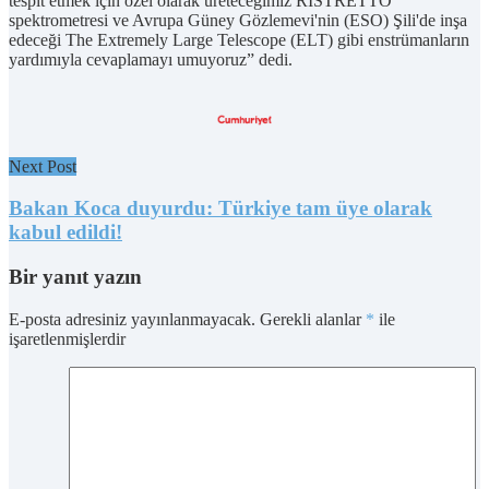
tespit etmek için özel olarak üreteceğimiz RISTRETTO
spektrometresi ve Avrupa Güney Gözlemevi'nin (ESO) Şili'de inşa
edeceği The Extremely Large Telescope (ELT) gibi enstrümanların
yardımıyla cevaplamayı umuyoruz” dedi.
Next Post
Bakan Koca duyurdu: Türkiye tam üye olarak
kabul edildi!
Bir yanıt yazın
E-posta adresiniz yayınlanmayacak.
Gerekli alanlar
*
ile
işaretlenmişlerdir