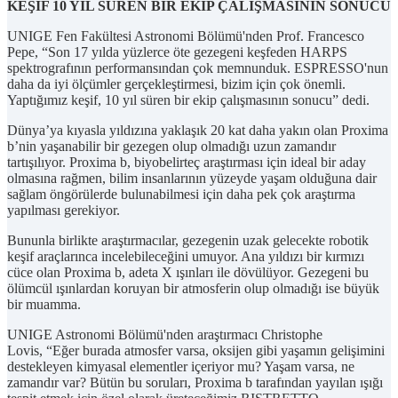
KEŞİF 10 YIL SÜREN BİR EKİP ÇALIŞMASININ SONUCU
UNIGE Fen Fakültesi Astronomi Bölümü'nden Prof. Francesco
Pepe, “Son 17 yılda yüzlerce öte gezegeni keşfeden HARPS
spektrografının performansından çok memnunduk. ESPRESSO'nun
daha da iyi ölçümler gerçekleştirmesi, bizim için çok önemli.
Yaptığımız keşif, 10 yıl süren bir ekip çalışmasının sonucu” dedi.
Dünya’ya kıyasla yıldızına yaklaşık 20 kat daha yakın olan Proxima
b’nin yaşanabilir bir gezegen olup olmadığı uzun zamandır
tartışılıyor. Proxima b, biyobelirteç araştırması için ideal bir aday
olmasına rağmen, bilim insanlarının yüzeyde yaşam olduğuna dair
sağlam öngörülerde bulunabilmesi için daha pek çok araştırma
yapılması gerekiyor.
Bununla birlikte araştırmacılar, gezegenin uzak gelecekte robotik
keşif araçlarınca incelebileceğini umuyor. Ana yıldızı bir kırmızı
cüce olan Proxima b, adeta X ışınları ile dövülüyor. Gezegeni bu
ölümcül ışınlardan koruyan bir atmosferin olup olmadığı ise büyük
bir muamma.
UNIGE Astronomi Bölümü'nden araştırmacı Christophe
Lovis, “Eğer burada atmosfer varsa, oksijen gibi yaşamın gelişimini
destekleyen kimyasal elementler içeriyor mu? Yaşam varsa, ne
zamandır var? Bütün bu soruları, Proxima b tarafından yayılan ışığı