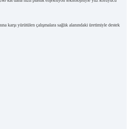
 240 kat daha hızlı plastik enjeksiyon teknolojisiyle yüz koruyucu
a karşı yürütülen çalışmalara sağlık alanındaki üretimiyle destek