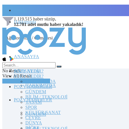
İletişim
1.119.515
haber süzüp,
Hakkımızda
12.781
adet
mutlu haber
yakaladık!
8 Ağustos 2026 / Cumartesi
ANASAYFA
No Result
POZY NEDİR?
ANASAYFA
View All Result
POZY NEDİR?
TOPLULUĞA KATILIN
HAKKIMIZDA
HAKKIMIZDA
POZY HABERLER
GÜNDEM
BİLİM / TEKNOLOJİ
POZY HABERLER
YAŞAM
SPOR
KÜLTÜR/SANAT
GÜNDEM
ÇEVRE
DÜNYA
DİĞER
BİLİM / TEKNOLOJİ