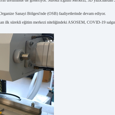
elerin üretiminde de gösteriyor. Sürekli Eğitim Merkezi, 3D yazıcılardan
ganize Sanayi Bölgesi'nde (OSB) faaliyetlerinde devam ediyor.
an ilk sürekli eğitim merkezi niteliğindeki ASOSEM, COVID-19 salgının