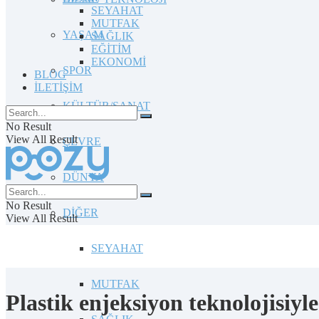
SEYAHAT
MUTFAK
YAŞAM
SAĞLIK
EĞİTİM
EKONOMİ
SPOR
BLOG
İLETİŞİM
KÜLTÜR/SANAT
No Result
View All Result
ÇEVRE
DÜNYA
No Result
DİĞER
View All Result
SEYAHAT
MUTFAK
Plastik enjeksiyon teknolojisiyle