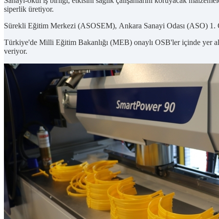
Sanayi-okul iş birliği, etkisini sağlık çalışanlarını koruyacak malzem
siperlik üretiyor.
Sürekli Eğitim Merkezi (ASOSEM), Ankara Sanayi Odası (ASO) 1. Or
Türkiye'de Milli Eğitim Bakanlığı (MEB) onaylı OSB'ler içinde yer al
veriyor.