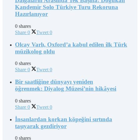
Dalgaların Arasında Tek Başına: Doğukan
Kandemir Solo Türkiye Turu Rekoruna
Hazırlanıyor
0 shares
Share
0
Tweet
0
Olcay Varlı, Oxford’a kabul edilen ilk Türk
müzikolog oldu
0 shares
Share
0
Tweet
0
Bir saatliğine dünyayı yeniden
öğrenmek: Diyalog Müzesi’nin hikâyesi
0 shares
Share
0
Tweet
0
İnsanlardan korkan köpeğini sırtında
taşıyarak gezdiriyor
0 shares