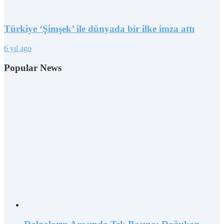
Türkiye ‘Şimşek’ ile dünyada bir ilke imza attı
6 yıl ago
Popular News