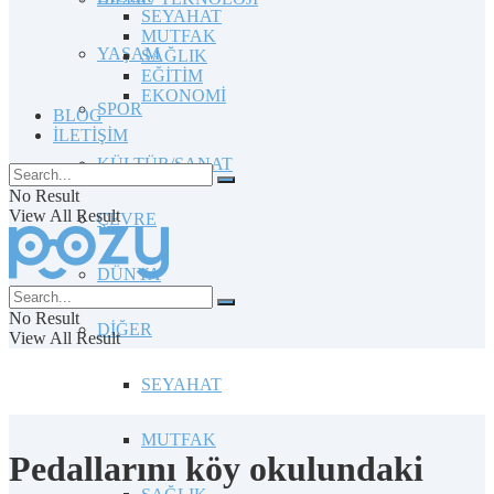
SEYAHAT
MUTFAK
YAŞAM
SAĞLIK
EĞİTİM
EKONOMİ
SPOR
BLOG
İLETİŞİM
KÜLTÜR/SANAT
No Result
View All Result
ÇEVRE
DÜNYA
No Result
DİĞER
View All Result
SEYAHAT
MUTFAK
Pedallarını köy okulundaki