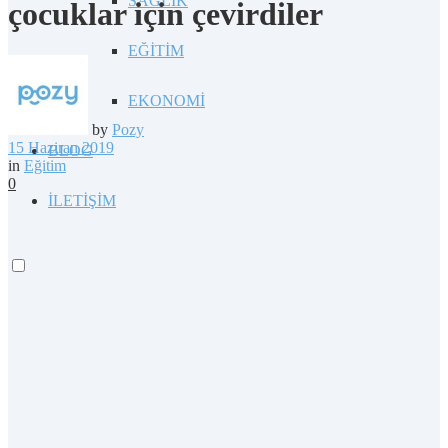
SAĞLIK
çocuklar için çevirdiler
EĞİTİM
EKONOMİ
by
Pozy
15 Haziran 2019
BLOG
in
Eğitim
0
İLETİŞİM