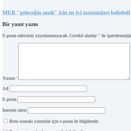
MEB "geleceğin sınıfı" için en iyi tasarımları belirledi
Bir yanıt yazın
E-posta adresiniz yayınlanmayacak.
Gerekli alanlar
*
ile işaretlenmişl
Yorum
*
Ad
E-posta
İnternet sitesi
Beni sonraki yorumlar için e-posta ile bilgilendir.