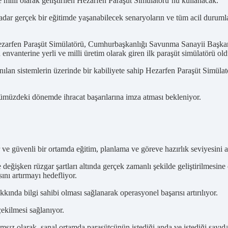
 milli olarak geliştirilen Hezarfen Paraşüt Simülatörü’nü kullanacak.
adar gerçek bir eğitimde yaşanabilecek senaryoların ve tüm acil durum
ezarfen Paraşüt Simülatörü, Cumhurbaşkanlığı Savunma Sanayii Başkanl
envanterine yerli ve milli üretim olarak giren ilk paraşüt simülatörü old
lan sistemlerin üzerinde bir kabiliyete sahip Hezarfen Paraşüt Simülatör
önümüzdeki dönemde ihracat başarılarına imza atması bekleniyor.
r ve güvenli bir ortamda eğitim, planlama ve göreve hazırlık seviyesini 
e değişken rüzgar şartları altında gerçek zamanlı şekilde geliştirilmesin
ını artırmayı hedefliyor.
kında bilgi sahibi olması sağlanarak operasyonel başarısı artırılıyor.
çekilmesi sağlanıyor.
sız olarak, sanal ortamda paraşütçünün istediği anda ve istediği sayıda 