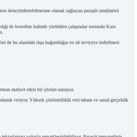
ların deneyimlenebilmesine olanak sağlayan paraşüt simülatörü
ığı ile koordine halinde yürütülen çalışmalar sonunda Kara
u.
ü ile bu alandaki dışa bağımlılığın en alt seviyeye indirilmesi
artıran maliyet etkin bir çözüm sunuyor.
e olanak veriyor. Yüksek çözünürlüklü veri tabanı ve sanal gerçeklik
tekrarlaması yoluyla gerçekleştirilebiliyor. Paraşüt personelinin