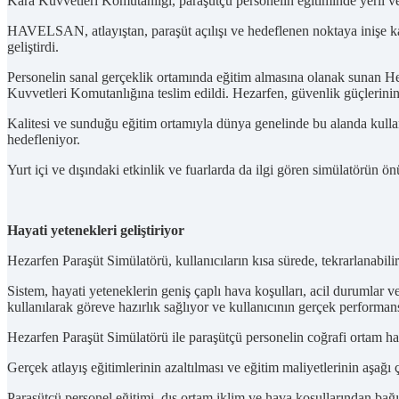
Kara Kuvvetleri Komutanlığı, paraşütçü personelin eğitiminde yerli ve
HAVELSAN, atlayıştan, paraşüt açılışı ve hedeflenen noktaya inişe k
geliştirdi.
Personelin sanal gerçeklik ortamında eğitim almasına olanak sunan H
Kuvvetleri Komutanlığına teslim edildi. Hezarfen, güvenlik güçlerinin 
Kalitesi ve sunduğu eğitim ortamıyla dünya genelinde bu alanda kullanı
hedefleniyor.
Yurt içi ve dışındaki etkinlik ve fuarlarda da ilgi gören simülatörün 
Hayati yetenekleri geliştiriyor
Hezarfen Paraşüt Simülatörü, kullanıcıların kısa sürede, tekrarlanabili
Sistem, hayati yeteneklerin geniş çaplı hava koşulları, acil durumlar v
kullanılarak göreve hazırlık sağlıyor ve kullanıcının gerçek performans
Hezarfen Paraşüt Simülatörü ile paraşütçü personelin coğrafi ortam hak
Gerçek atlayış eğitimlerinin azaltılması ve eğitim maliyetlerinin aşağı 
Paraşütçü personel eğitimi, dış ortam iklim ve hava koşullarından bağım