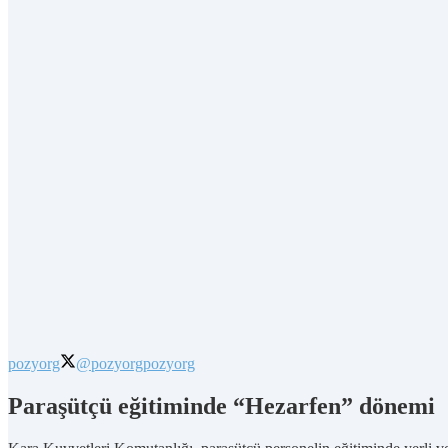
pozyorg
@pozyorg
pozyorg
Paraşütçü eğitiminde “Hezarfen” dönemi