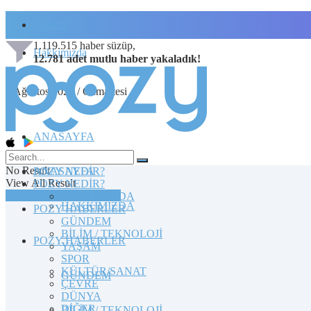
İletişim
1.119.515
haber süzüp,
Hakkımızda
12.781
adet
mutlu haber
yakaladık!
8 Ağustos 2026 / Cumartesi
ANASAYFA
No Result
POZY NEDİR?
ANASAYFA
View All Result
POZY NEDİR?
TOPLULUĞA KATILIN
HAKKIMIZDA
HAKKIMIZDA
POZY HABERLER
GÜNDEM
BİLİM / TEKNOLOJİ
POZY HABERLER
YAŞAM
SPOR
KÜLTÜR/SANAT
GÜNDEM
ÇEVRE
DÜNYA
DİĞER
BİLİM / TEKNOLOJİ