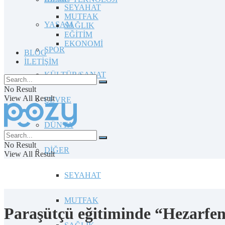
SEYAHAT
MUTFAK
YAŞAM
SAĞLIK
EĞİTİM
EKONOMİ
SPOR
BLOG
İLETİŞİM
KÜLTÜR/SANAT
No Result
View All Result
ÇEVRE
DÜNYA
No Result
DİĞER
View All Result
SEYAHAT
MUTFAK
Paraşütçü eğitiminde “Hezarfe