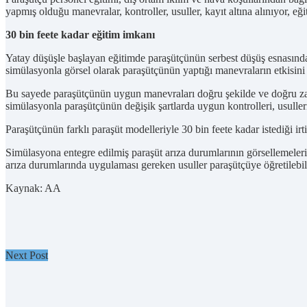
yapmış olduğu manevralar, kontroller, usuller, kayıt altına alınıyor, eğ
30 bin feete kadar eğitim imkanı
Yatay düşüşle başlayan eğitimde paraşütçünün serbest düşüş esnasında 
simülasyonla görsel olarak paraşütçünün yaptığı manevraların etkisini
Bu sayede paraşütçünün uygun manevraları doğru şekilde ve doğru zam
simülasyonla paraşütçünün değişik şartlarda uygun kontrolleri, usull
Paraşütçünün farklı paraşüt modelleriyle 30 bin feete kadar istediği irt
Simülasyona entegre edilmiş paraşüt arıza durumlarının görsellemeleri
arıza durumlarında uygulaması gereken usuller paraşütçüye öğretilebil
Kaynak: AA
Next Post