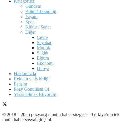
Kategoriler
Gündem
Bilim / Teknoloji
Yaşam
Spor
Kültür / Sanat
Diğer
Çevre
Seyahat
Mutfak
Sağlık
Eğitim
Ekonomi
Dünya
Hakkımızda
Reklam ve İş birliği
İletişim
Pozy Gönüllüsü Ol
Yazar Olmak İstiyorum
© 2018 – 2025 pozy.org / mutlu haber süzgeci – Türkiye’nin tek
mutlu haber sosyal girişimi.