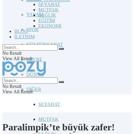
SEYAHAT
MUTFAK
YAŞAM
SAĞLIK
EĞİTİM
EKONOMİ
SPOR
BLOG
İLETİŞİM
KÜLTÜR/SANAT
No Result
View All Result
ÇEVRE
DÜNYA
No Result
DİĞER
View All Result
SEYAHAT
MUTFAK
Paralimpik’te büyük zafer!