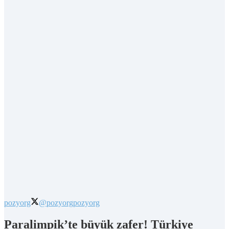
pozyorg
@pozyorg
pozyorg
Paralimpik’te büyük zafer! Türkiye