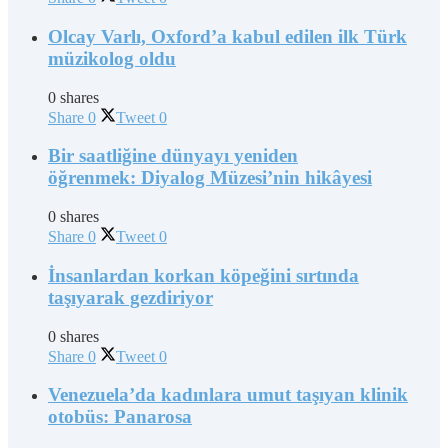
Olcay Varlı, Oxford’a kabul edilen ilk Türk
müzikolog oldu
0 shares
Share
0
Tweet
0
Bir saatliğine dünyayı yeniden
öğrenmek: Diyalog Müzesi’nin hikâyesi
0 shares
Share
0
Tweet
0
İnsanlardan korkan köpeğini sırtında
taşıyarak gezdiriyor
0 shares
Share
0
Tweet
0
Venezuela’da kadınlara umut taşıyan klinik
otobüs: Panarosa