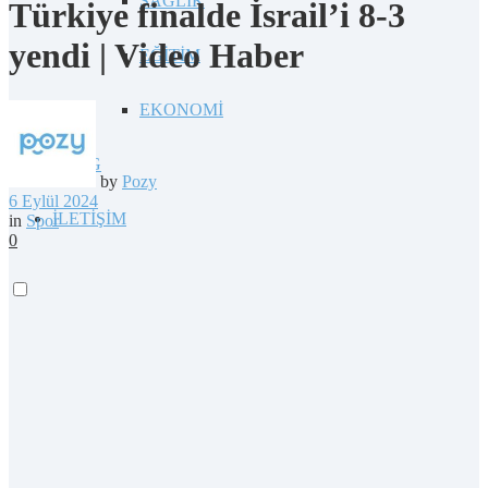
SAĞLIK
Türkiye finalde İsrail’i 8-3
yendi | Video Haber
EĞİTİM
EKONOMİ
BLOG
by
Pozy
6 Eylül 2024
İLETİŞİM
in
Spor
0