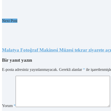
Next Post
Malatya Fotoğraf Makinesi Müzesi tekrar ziyarete açı
Bir yanıt yazın
E-posta adresiniz yayınlanmayacak.
Gerekli alanlar
*
ile işaretlenmişl
Yorum
*