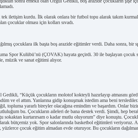
ştıktan sonra emekli olan Özgül Gedikli, boş arazide çocukların şişe iç
olamadı.
tek iletişim kurdu. İlk olarak onlara bir futbol topu alarak takım kurm
lan çocuklar olması için kolları sıvadı.
ağılmış çocuklara ilk başta boş arazide eğitimler verdi. Daha sonra, bir
uma Spor Kulübü’nü (ÇOVAK) hayata geçirdi. 30 ile başlayan çocuk sayı
le, müzik ve sanat eğitimi alıyor.
gül Gedikli, “Küçük çocukların molotof kokteyli hazırlayıp atmasını 
düm ve el attım. Yanlarına gidip konuşmak istedim ama beni terslediler. 
eğil, topluma yararlı bireyler olacağına emindim ve başardım. Onlar biz
luğum bu. Çocukların aileleri de bana destek verdi. Şimdi, hep beraber 
ğu sokaktan kurtarırsam o kadar mutlu oluyorum” diye konuştu. Çocuklara
 olarak bütçemiz yok. Spor salonlarında basketbol eğitimleri veriyoruz. A
, yüzlerce çocuk eğitim almadan evde oturuyor. Bu çocukların dağılmam