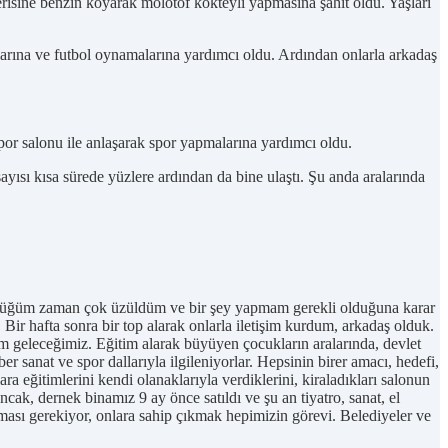
erisine benzin koyarak molotof kokteyli yapmasına şahit oldu. Yaşları
alarına ve futbol oynamalarına yardımcı oldu. Ardından onlarla arkadaş
 spor salonu ile anlaşarak spor yapmalarına yardımcı oldu.
sı kısa sürede yüzlere ardından da bine ulaştı. Şu anda aralarında
gördüğüm zaman çok üzüldüm ve bir şey yapmam gerekli olduğuna karar
Bir hafta sonra bir top alarak onlarla iletişim kurdum, arkadaş olduk.
im geleceğimiz. Eğitim alarak büyüyen çocukların aralarında, devlet
sanat ve spor dallarıyla ilgileniyorlar. Hepsinin birer amacı, hedefi,
 eğitimlerini kendi olanaklarıyla verdiklerini, kiraladıkları salonun
ncak, dernek binamız 9 ay önce satıldı ve şu an tiyatro, sanat, el
ası gerekiyor, onlara sahip çıkmak hepimizin görevi. Belediyeler ve