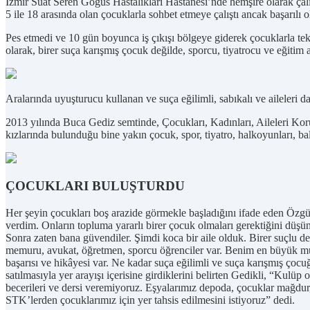
İzmir Suat Seren Göğüs Hastalıkları Hastanesi’nde hemşire olarak çalı
5 ile 18 arasında olan çocuklarla sohbet etmeye çalıştı ancak başarılı 
Pes etmedi ve 10 gün boyunca iş çıkışı bölgeye giderek çocuklarla tek 
olarak, birer suça karışmış çocuk değilde, sporcu, tiyatrocu ve eğitim a
Aralarında uyuşturucu kullanan ve suça eğilimli, sabıkalı ve aileleri d
2013 yılında Buca Gediz semtinde, Çocukları, Kadınları, Aileleri Kor
kızlarında bulunduğu bine yakın çocuk, spor, tiyatro, halkoyunları, ba
ÇOCUKLARI BULUŞTURDU
Her şeyin çocukları boş arazide görmekle başladığını ifade eden Öz
verdim. Onların topluma yararlı birer çocuk olmaları gerektiğini düşün
Sonra zaten bana güvendiler. Şimdi koca bir aile olduk. Birer suçlu d
memuru, avukat, öğretmen, sporcu öğrenciler var. Benim en büyük mutlu
başarısı ve hikâyesi var. Ne kadar suça eğilimli ve suça karışmış çocu
satılmasıyla yer arayışı içerisine girdiklerini belirten Gedikli, “Kulüp
becerileri ve dersi veremiyoruz. Eşyalarımız depoda, çocuklar mağdur
STK’lerden çocuklarımız için yer tahsis edilmesini istiyoruz” dedi.