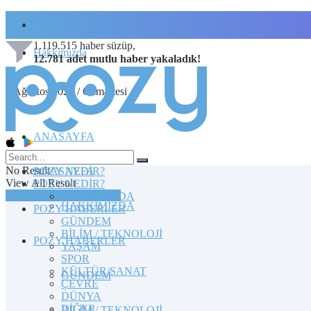
İletişim
1.119.515
haber süzüp,
Hakkımızda
12.781
adet
mutlu haber
yakaladık!
8 Ağustos 2026 / Cumartesi
ANASAYFA
No Result
POZY NEDİR?
ANASAYFA
View All Result
POZY NEDİR?
TOPLULUĞA KATILIN
HAKKIMIZDA
HAKKIMIZDA
POZY HABERLER
GÜNDEM
BİLİM / TEKNOLOJİ
POZY HABERLER
YAŞAM
SPOR
KÜLTÜR/SANAT
GÜNDEM
ÇEVRE
DÜNYA
DİĞER
BİLİM / TEKNOLOJİ