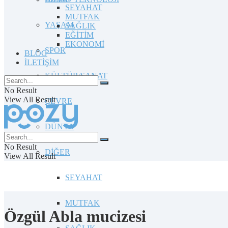
SEYAHAT
MUTFAK
YAŞAM
SAĞLIK
EĞİTİM
EKONOMİ
SPOR
BLOG
İLETİŞİM
KÜLTÜR/SANAT
No Result
View All Result
ÇEVRE
DÜNYA
No Result
DİĞER
View All Result
SEYAHAT
MUTFAK
Özgül Abla mucizesi