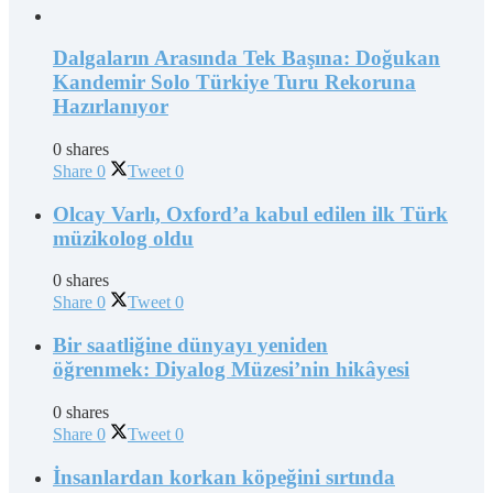
Dalgaların Arasında Tek Başına: Doğukan
Kandemir Solo Türkiye Turu Rekoruna
Hazırlanıyor
0 shares
Share
0
Tweet
0
Olcay Varlı, Oxford’a kabul edilen ilk Türk
müzikolog oldu
0 shares
Share
0
Tweet
0
Bir saatliğine dünyayı yeniden
öğrenmek: Diyalog Müzesi’nin hikâyesi
0 shares
Share
0
Tweet
0
İnsanlardan korkan köpeğini sırtında