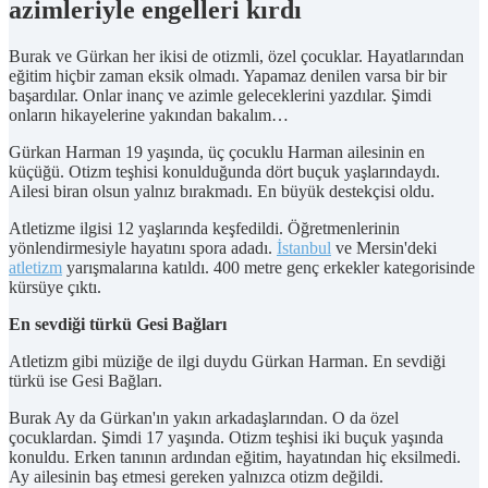
azimleriyle engelleri kırdı
Burak ve Gürkan her ikisi de otizmli, özel çocuklar. Hayatlarından
eğitim hiçbir zaman eksik olmadı. Yapamaz denilen varsa bir bir
başardılar. Onlar inanç ve azimle geleceklerini yazdılar. Şimdi
onların hikayelerine yakından bakalım…
Gürkan Harman 19 yaşında, üç çocuklu Harman ailesinin en
küçüğü. Otizm teşhisi konulduğunda dört buçuk yaşlarındaydı.
Ailesi biran olsun yalnız bırakmadı. En büyük destekçisi oldu.
Atletizme ilgisi 12 yaşlarında keşfedildi. Öğretmenlerinin
yönlendirmesiyle hayatını spora adadı.
İstanbul
ve Mersin'deki
atletizm
yarışmalarına katıldı. 400 metre genç erkekler kategorisinde
kürsüye çıktı.
En sevdiği türkü Gesi Bağları
Atletizm gibi müziğe de ilgi duydu Gürkan Harman. En sevdiği
türkü ise Gesi Bağları.
Burak Ay da Gürkan'ın yakın arkadaşlarından. O da özel
çocuklardan. Şimdi 17 yaşında. Otizm teşhisi iki buçuk yaşında
konuldu. Erken tanının ardından eğitim, hayatından hiç eksilmedi.
Ay ailesinin baş etmesi gereken yalnızca otizm değildi.