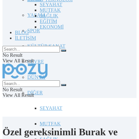
SEYAHAT
MUTFAK
YAŞAM
SAĞLIK
EĞİTİM
EKONOMİ
SPOR
BLOG
İLETİŞİM
KÜLTÜR/SANAT
No Result
View All Result
ÇEVRE
DÜNYA
No Result
DİĞER
View All Result
SEYAHAT
MUTFAK
Özel gereksinimli Burak ve