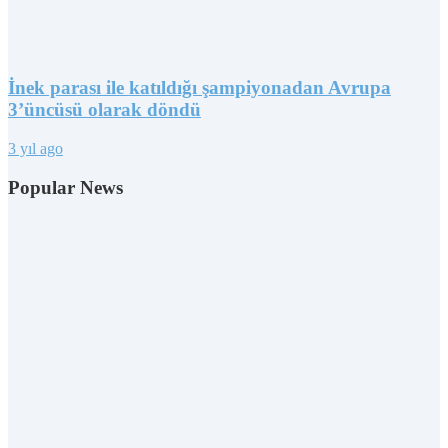
İnek parası ile katıldığı şampiyonadan Avrupa
3’üncüsü olarak döndü
3 yıl ago
Popular News