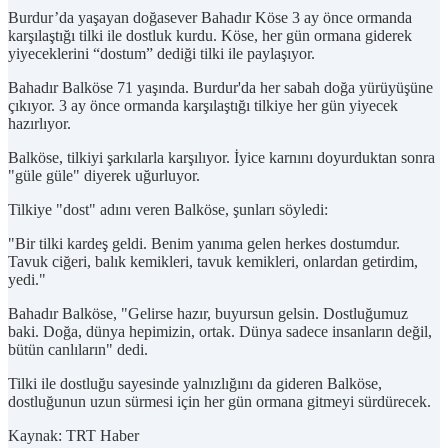
Burdur’da yaşayan doğasever Bahadır Köse 3 ay önce ormanda
karşılaştığı tilki ile dostluk kurdu. Köse, her gün ormana giderek
yiyeceklerini “dostum” dediği tilki ile paylaşıyor.
Bahadır Balköse 71 yaşında. Burdur'da her sabah doğa yürüyüşüne
çıkıyor. 3 ay önce ormanda karşılaştığı tilkiye her gün yiyecek
hazırlıyor.
Balköse, tilkiyi şarkılarla karşılıyor. İyice karnını doyurduktan sonra
"güle güle" diyerek uğurluyor.
Tilkiye "dost" adını veren Balköse, şunları söyledi:
"Bir tilki kardeş geldi. Benim yanıma gelen herkes dostumdur.
Tavuk ciğeri, balık kemikleri, tavuk kemikleri, onlardan getirdim,
yedi."
Bahadır Balköse, "Gelirse hazır, buyursun gelsin. Dostluğumuz
baki. Doğa, dünya hepimizin, ortak. Dünya sadece insanların değil,
bütün canlıların" dedi.
Tilki ile dostluğu sayesinde yalnızlığını da gideren Balköse,
dostluğunun uzun sürmesi için her gün ormana gitmeyi sürdürecek.
Kaynak: TRT Haber