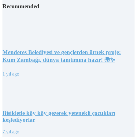
Recommended
Menderes Belediyesi ve gençlerden örnek proje:
Kum Zambağı, dünya tanıtımına hazır! 🌍✨
1 yıl ago
Bisikletle köy köy gezerek yetenekli çocukları
keşfediyorlar
7 yıl ago