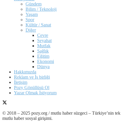
Gündem
Bilim / Teknoloji
Yaşam
Spor
Kültür / Sanat
Diğer
Çevre
Seyahat
Mutfak
Sağlık
Eğitim
Ekonomi
Dünya
Hakkımızda
Reklam ve İş birliği
İletişim
Pozy Gönüllüsü Ol
Yazar Olmak İstiyorum
© 2018 – 2025 pozy.org / mutlu haber süzgeci – Türkiye’nin tek
mutlu haber sosyal girişimi.