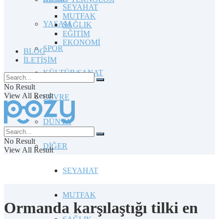
SEYAHAT
MUTFAK
YAŞAM
SAĞLIK
EĞİTİM
EKONOMİ
SPOR
BLOG
İLETİŞİM
KÜLTÜR/SANAT
No Result
View All Result
ÇEVRE
DÜNYA
No Result
DİĞER
View All Result
SEYAHAT
MUTFAK
Ormanda karşılaştığı tilki en