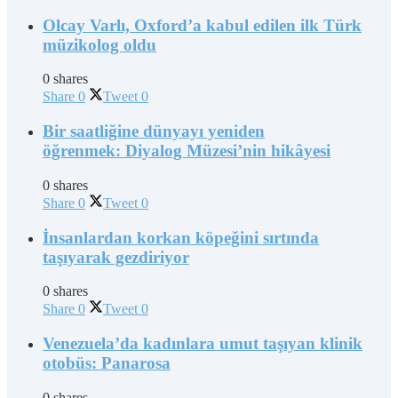
Olcay Varlı, Oxford’a kabul edilen ilk Türk
müzikolog oldu
0 shares
Share
0
Tweet
0
Bir saatliğine dünyayı yeniden
öğrenmek: Diyalog Müzesi’nin hikâyesi
0 shares
Share
0
Tweet
0
İnsanlardan korkan köpeğini sırtında
taşıyarak gezdiriyor
0 shares
Share
0
Tweet
0
Venezuela’da kadınlara umut taşıyan klinik
otobüs: Panarosa
0 shares