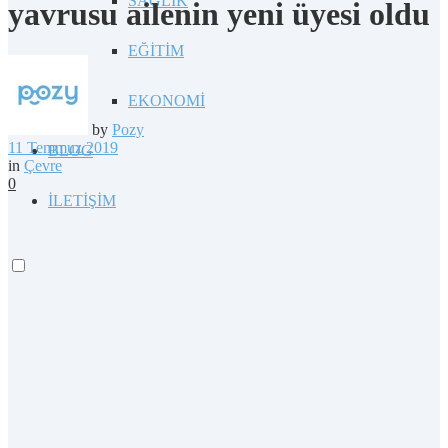
SAĞLIK
yavrusu ailenin yeni üyesi oldu
EĞİTİM
EKONOMİ
by
Pozy
11 Temmuz 2019
BLOG
in
Çevre
0
İLETİŞİM