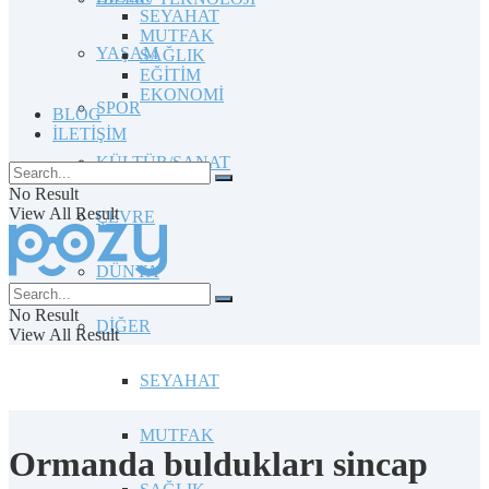
SEYAHAT
MUTFAK
YAŞAM
SAĞLIK
EĞİTİM
EKONOMİ
SPOR
BLOG
İLETİŞİM
KÜLTÜR/SANAT
No Result
View All Result
ÇEVRE
DÜNYA
No Result
DİĞER
View All Result
SEYAHAT
MUTFAK
Ormanda buldukları sincap