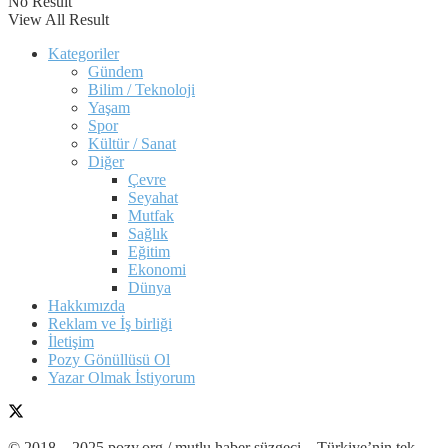
No Result
View All Result
Kategoriler
Gündem
Bilim / Teknoloji
Yaşam
Spor
Kültür / Sanat
Diğer
Çevre
Seyahat
Mutfak
Sağlık
Eğitim
Ekonomi
Dünya
Hakkımızda
Reklam ve İş birliği
İletişim
Pozy Gönüllüsü Ol
Yazar Olmak İstiyorum
© 2018 – 2025 pozy.org / mutlu haber süzgeci – Türkiye’nin tek