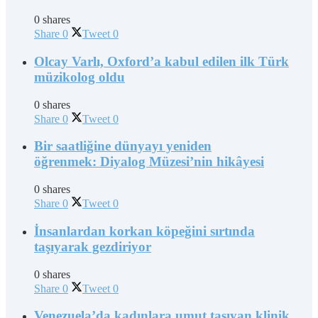
0 shares
Share
0
Tweet
0
Olcay Varlı, Oxford’a kabul edilen ilk Türk
müzikolog oldu
0 shares
Share
0
Tweet
0
Bir saatliğine dünyayı yeniden
öğrenmek: Diyalog Müzesi’nin hikâyesi
0 shares
Share
0
Tweet
0
İnsanlardan korkan köpeğini sırtında
taşıyarak gezdiriyor
0 shares
Share
0
Tweet
0
Venezuela’da kadınlara umut taşıyan klinik