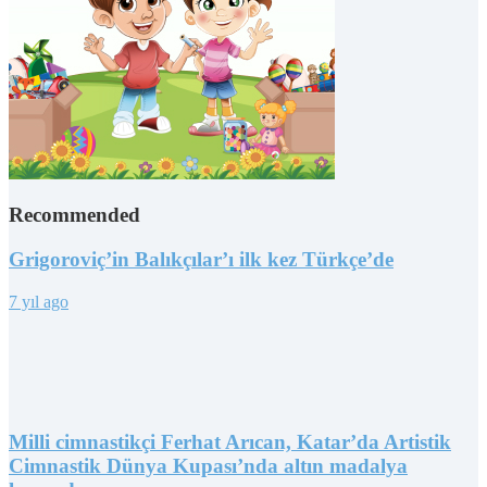
Recommended
Grigoroviç’in Balıkçılar’ı ilk kez Türkçe’de
7 yıl ago
Milli cimnastikçi Ferhat Arıcan, Katar’da Artistik
Cimnastik Dünya Kupası’nda altın madalya