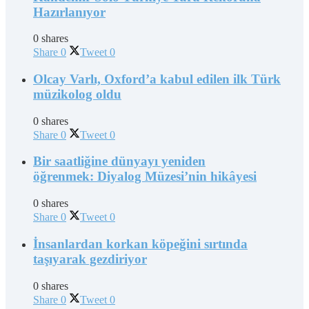
Hazırlanıyor
0 shares
Share
0
Tweet
0
Olcay Varlı, Oxford’a kabul edilen ilk Türk
müzikolog oldu
0 shares
Share
0
Tweet
0
Bir saatliğine dünyayı yeniden
öğrenmek: Diyalog Müzesi’nin hikâyesi
0 shares
Share
0
Tweet
0
İnsanlardan korkan köpeğini sırtında
taşıyarak gezdiriyor
0 shares
Share
0
Tweet
0