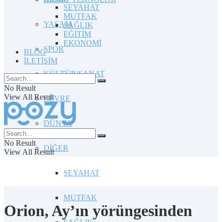
SEYAHAT
MUTFAK
YAŞAM
SAĞLIK
EĞİTİM
EKONOMİ
SPOR
BLOG
İLETİŞİM
KÜLTÜR/SANAT
No Result
View All Result
ÇEVRE
DÜNYA
No Result
DİĞER
View All Result
SEYAHAT
MUTFAK
Orion, Ay’ın yörüngesinden