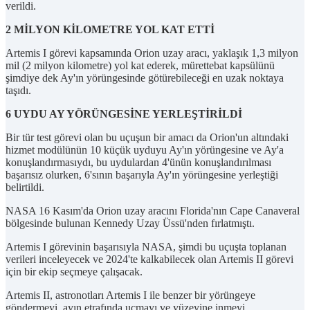
verildi.
2 MİLYON KİLOMETRE YOL KAT ETTİ
Artemis I görevi kapsamında Orion uzay aracı, yaklaşık 1,3 milyon
mil (2 milyon kilometre) yol kat ederek, mürettebat kapsülünü
şimdiye dek Ay'ın yörüngesinde götürebileceği en uzak noktaya
taşıdı.
6 UYDU AY YÖRÜNGESİNE YERLEŞTİRİLDİ
Bir tür test görevi olan bu uçuşun bir amacı da Orion'un altındaki
hizmet modülünün 10 küçük uyduyu Ay'ın yörüngesine ve Ay'a
konuşlandırmasıydı, bu uydulardan 4'ünün konuşlandırılması
başarısız olurken, 6'sının başarıyla Ay'ın yörüngesine yerleştiği
belirtildi.
NASA 16 Kasım'da Orion uzay aracını Florida'nın Cape Canaveral
bölgesinde bulunan Kennedy Uzay Üssü'nden fırlatmıştı.
Artemis I görevinin başarısıyla NASA, şimdi bu uçuşta toplanan
verileri inceleyecek ve 2024'te kalkabilecek olan Artemis II görevi
için bir ekip seçmeye çalışacak.
Artemis II, astronotları Artemis I ile benzer bir yörüngeye
göndermeyi, ayın etrafında uçmayı ve yüzeyine inmeyi