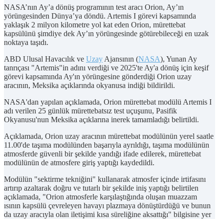
NASA’nın Ay’a dönüş programının test aracı Orion, Ay’ın
yörüngesinden Dünya’ya döndü. Artemis I görevi kapsamında
yaklaşık 2 milyon kilometre yol kat eden Orion, mürettebat
kapsülünü şimdiye dek Ay’ın yörüngesinde götürebileceği en uzak
noktaya taşıdı.
ABD Ulusal Havacılık ve
Uzay
Ajansının (
NASA
), Yunan Ay
tanrıçası "Artemis"in adını verdiği ve 2025'te Ay'a dönüş için keşif
görevi kapsamında Ay'ın yörüngesine gönderdiği Orion uzay
aracının, Meksika açıklarında okyanusa indiği bildirildi.
NASA'dan yapılan açıklamada, Orion mürettebat modülü Artemis I
adı verilen 25 günlük mürettebatsız test uçuşunu, Pasifik
Okyanusu'nun Meksika açıklarına inerek tamamladığı belirtildi.
Açıklamada, Orion uzay aracının mürettebat modülünün yerel saatle
11.00'de taşıma modülünden başarıyla ayrıldığı, taşıma modülünün
atmosferde güvenli bir şekilde yandığı ifade edilerek, mürettebat
modülünün de atmosfere giriş yaptığı kaydedildi.
Modülün "sektirme tekniğini" kullanarak atmosfer içinde irtifasını
artırıp azaltarak doğru ve tutarlı bir şekilde iniş yaptığı belirtilen
açıklamada, "Orion atmosferle karşılaştığında oluşan muazzam
ısının kapsülü çevreleyen havayı plazmaya dönüştürdüğü ve bunun
da uzay aracıyla olan iletişimi kısa süreliğine aksattığı" bilgisine yer