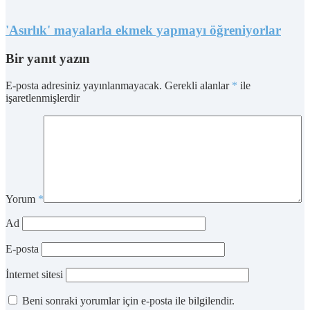
'Asırlık' mayalarla ekmek yapmayı öğreniyorlar
Bir yanıt yazın
E-posta adresiniz yayınlanmayacak.
Gerekli alanlar
*
ile
işaretlenmişlerdir
Yorum
*
Ad
E-posta
İnternet sitesi
Beni sonraki yorumlar için e-posta ile bilgilendir.