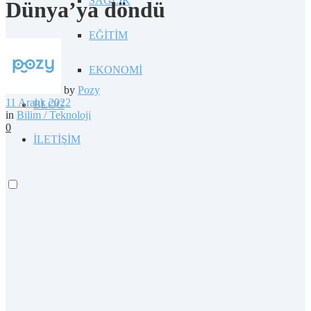
SAĞLIK
Dünya’ya döndü
EĞİTİM
EKONOMİ
by
Pozy
11 Aralık 2022
BLOG
in
Bilim / Teknoloji
0
İLETİŞİM