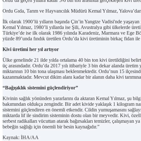
Ordu’da geçen yıllara kadar 5-6 bin ton arasında gerçekleşen kivi üret
Ordu Gıda, Tarım ve Hayvancılık Müdürü Kemal Yılmaz, Yalova’dan sonr
İlk olarak 1900’lü yılların başında Çin’in Yangtze Vadisi'nde yaşayan y
Kemal Yılmaz, 1980’li yıllarda ise Şili, Avustralya gibi ülkelerde üretil
Türkiye’de ise ilk olarak 1986 yılında Karadeniz, Marmara ve Ege Böl
yüzde 89’unda fındık üretilen Ordu’da kivi üretiminin birkaç fidan ile 
Kivi üretimi her yıl artıyor
Ülke genelinde 21 ilde yılda ortalama 40 bin ton kivi üretildiğini belir
üç arasındadır. Ordu’da 2017 yılı itibariyle 3 bin dekar alanda üreti
miktarının 10 bin tona ulaşması beklenmektedir. Ordu’nun 15 ilçesinde
kazanmaktadır. Mevcut dikim alanı kadar bir alanın daha kivi tarımına 
“Bağışıklık sistemini güçlendiriyor”
Kivinin sağlık yönünden yararlarını da aktaran Kemal Yılmaz, şu bilg
bakımından oldukça zengindir. Bir adet kivide yaklaşık 1 kilogram nar
sistemini güçlendiren en önemli etkendir. Cildin yumuşamasını sağlayıp
miktarda lif ile sindirim sisteminin dostu olan bir meyvedir. Kivi, özel
serbest radikalları vücuttan atarak bağırsakları temizler, çalışmayan
bebeğin sağlığı için önemli bir besin kaynağıdır.”
Kaynak: İHA/AA