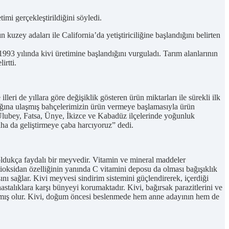
i gerçekleştirildiğini söyledi.
kuzey adaları ile California’da yetiştiriciliğine başlandığını belirten
93 yılında kivi üretimine başlandığını vurguladı. Tarım alanlarının
irtti.
leri de yıllara göre değişiklik gösteren ürün miktarları ile sürekli ilk
 çağına ulaşmış bahçelerimizin ürün vermeye başlamasıyla ürün
, Ulubey, Fatsa, Ünye, İkizce ve Kabadüz ilçelerinde yoğunluk
aha da geliştirmeye çaba harcıyoruz” dedi.
oldukça faydalı bir meyvedir. Vitamin ve mineral maddeler
tioksidan özelliğinin yanında C vitamini deposu da olması bağışıklık
nı sağlar. Kivi meyvesi sindirim sistemini güçlendirerek, içerdiği
hastalıklara karşı bünyeyi korumaktadır. Kivi, bağırsak parazitlerini ve
ağlamış olur. Kivi, doğum öncesi beslenmede hem anne adayının hem de