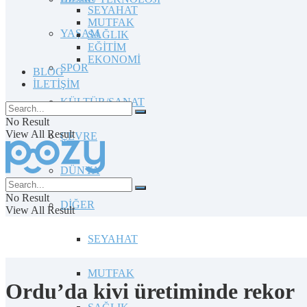
SEYAHAT
MUTFAK
YAŞAM
SAĞLIK
EĞİTİM
EKONOMİ
SPOR
BLOG
İLETİŞİM
KÜLTÜR/SANAT
No Result
View All Result
ÇEVRE
DÜNYA
No Result
DİĞER
View All Result
SEYAHAT
MUTFAK
Ordu’da kivi üretiminde rekor