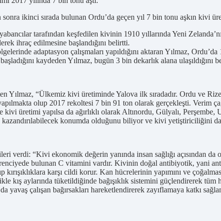
imi 2017 yılında 7 bin tonu aştı.
a ikinci sırada bulunan Ordu’da geçen yıl 7 bin tonu aşkın kivi üretim
abancılar tarafından keşfedilen kivinin 1910 yıllarında Yeni Zelanda’nın 
erek ihraç edilmesine başlandığını belirtti.
gelerinde adaptasyon çalışmaları yapıldığını aktaran Yılmaz, Ordu’da 19
başladığını kaydeden Yılmaz, bugün 3 bin dekarlık alana ulaşıldığını bel
ten Yılmaz, “Ülkemiz kivi üretiminde Yalova ilk sıradadır. Ordu ve Rize il
m yapılmakta olup 2017 rekoltesi 7 bin 91 ton olarak gerçekleşti. Verim
 kivi üretimi yapılsa da ağırlıklı olarak Altınordu, Gülyalı, Perşembe
kazandırılabilecek konumda olduğunu biliyor ve kivi yetiştiriciliğini d
ileri verdi: “Kivi ekonomik değerin yanında insan sağlığı açısından da 
enciyede bulunan C vitamini vardır. Kivinin doğal antibiyotik, yani an
 kırışıklıklara karşı cildi korur. Kan hücrelerinin yapımını ve çoğalması
likle kış aylarında tüketildiğinde bağışıklık sistemini güçlendirerek tüm 
 ya da yavaş çalışan bağırsakları hareketlendirerek zayıflamaya katkı s