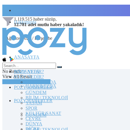
İletişim
1.119.515
haber süzüp,
Hakkımızda
12.781
adet
mutlu haber
yakaladık!
6 Ağustos 2026 / Perşembe
ANASAYFA
No Result
POZY NEDİR?
ANASAYFA
View All Result
POZY NEDİR?
TOPLULUĞA KATILIN
HAKKIMIZDA
HAKKIMIZDA
POZY HABERLER
GÜNDEM
BİLİM / TEKNOLOJİ
POZY HABERLER
YAŞAM
SPOR
KÜLTÜR/SANAT
GÜNDEM
ÇEVRE
DÜNYA
DİĞER
BİLİM / TEKNOLOJİ