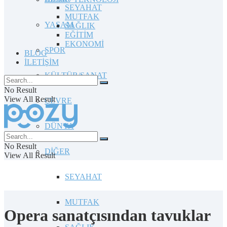
SEYAHAT
MUTFAK
YAŞAM
SAĞLIK
EĞİTİM
EKONOMİ
SPOR
BLOG
İLETİŞİM
KÜLTÜR/SANAT
No Result
View All Result
ÇEVRE
DÜNYA
No Result
DİĞER
View All Result
SEYAHAT
MUTFAK
Opera sanatçısından tavuklar