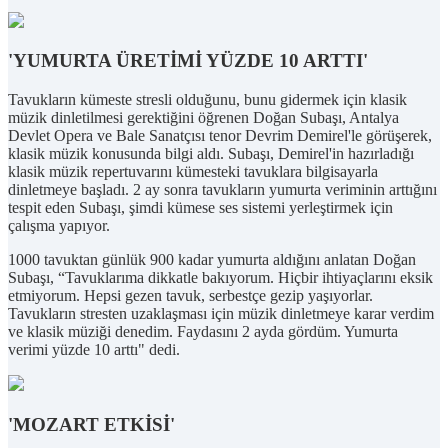
'YUMURTA ÜRETİMİ YÜZDE 10 ARTTI'
Tavukların kümeste stresli olduğunu, bunu gidermek için klasik
müzik dinletilmesi gerektiğini öğrenen Doğan Subaşı, Antalya
Devlet Opera ve Bale Sanatçısı tenor Devrim Demirel'le görüşerek,
klasik müzik konusunda bilgi aldı. Subaşı, Demirel'in hazırladığı
klasik müzik repertuvarını kümesteki tavuklara bilgisayarla
dinletmeye başladı. 2 ay sonra tavukların yumurta veriminin arttığını
tespit eden Subaşı, şimdi kümese ses sistemi yerleştirmek için
çalışma yapıyor.
1000 tavuktan günlük 900 kadar yumurta aldığını anlatan Doğan
Subaşı, “Tavuklarıma dikkatle bakıyorum. Hiçbir ihtiyaçlarını eksik
etmiyorum. Hepsi gezen tavuk, serbestçe gezip yaşıyorlar.
Tavukların stresten uzaklaşması için müzik dinletmeye karar verdim
ve klasik müziği denedim. Faydasını 2 ayda gördüm. Yumurta
verimi yüzde 10 arttı" dedi.
'MOZART ETKİSİ'