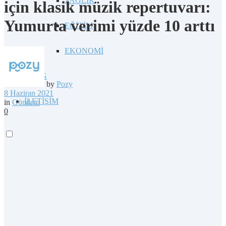
SAĞLIK
için klasik müzik repertuvarı:
Yumurta verimi yüzde 10 arttı
EĞİTİM
EKONOMİ
BLOG
by
Pozy
8 Haziran 2021
İLETİŞİM
in
Gündem
0