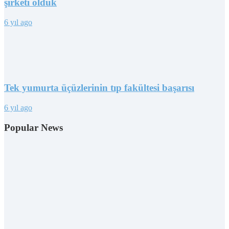
şirketi olduk
6 yıl ago
Tek yumurta üçüzlerinin tıp fakültesi başarısı
6 yıl ago
Popular News