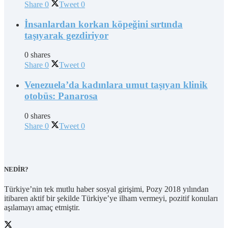
Share
0
Tweet
0
İnsanlardan korkan köpeğini sırtında
taşıyarak gezdiriyor
0 shares
Share
0
Tweet
0
Venezuela’da kadınlara umut taşıyan klinik
otobüs: Panarosa
0 shares
Share
0
Tweet
0
NEDİR?
Türkiye’nin tek mutlu haber sosyal girişimi, Pozy 2018 yılından
itibaren aktif bir şekilde Türkiye’ye ilham vermeyi, pozitif konuları
aşılamayı amaç etmiştir.