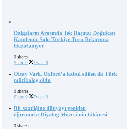
Dalgaların Arasında Tek Başına: Doğukan
Kandemir Solo Türkiye Turu Rekoruna
Hazırlanıyor
0 shares
Share
0
Tweet
0
Olcay Varlı, Oxford’a kabul edilen ilk Türk
müzikolog oldu
0 shares
Share
0
Tweet
0
Bir saatliğine dünyayı yeniden
öğrenmek: Diyalog Müzesi’nin hikâyesi
0 shares