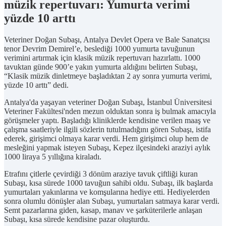
müzik repertuvarı: Yumurta verimi
yüzde 10 arttı
Veteriner Doğan Subaşı, Antalya Devlet Opera ve Bale Sanatçısı
tenor Devrim Demirel’e, beslediği 1000 yumurta tavuğunun
verimini artırmak için klasik müzik repertuvarı hazırlattı. 1000
tavuktan günde 900’e yakın yumurta aldığını belirten Subaşı,
“Klasik müzik dinletmeye başladıktan 2 ay sonra yumurta verimi,
yüzde 10 arttı” dedi.
Antalya'da yaşayan veteriner Doğan Subaşı, İstanbul Üniversitesi
Veteriner Fakültesi'nden mezun olduktan sonra iş bulmak amacıyla
görüşmeler yaptı. Başladığı kliniklerde kendisine verilen maaş ve
çalışma saatleriyle ilgili sözlerin tutulmadığını gören Subaşı, istifa
ederek, girişimci olmaya karar verdi. Hem girişimci olup hem de
mesleğini yapmak isteyen Subaşı, Kepez ilçesindeki araziyi aylık
1000 liraya 5 yıllığına kiraladı.
Etrafını çitlerle çevirdiği 3 dönüm araziye tavuk çiftliği kuran
Subaşı, kısa sürede 1000 tavuğun sahibi oldu. Subaşı, ilk başlarda
yumurtaları yakınlarına ve komşularına hediye etti. Hediyelerden
sonra olumlu dönüşler alan Subaşı, yumurtaları satmaya karar verdi.
Semt pazarlarına giden, kasap, manav ve şarküterilerle anlaşan
Subaşı, kısa sürede kendisine pazar oluşturdu.