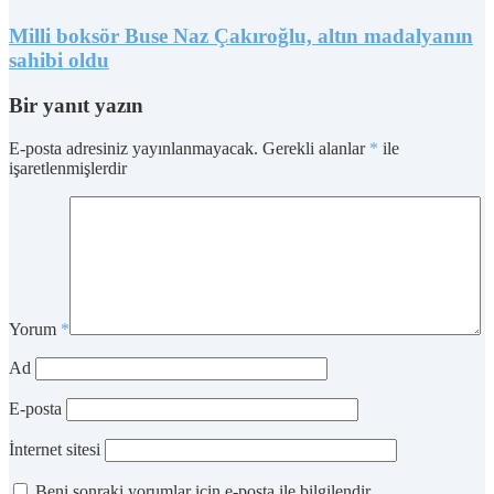
Milli boksör Buse Naz Çakıroğlu, altın madalyanın
sahibi oldu
Bir yanıt yazın
E-posta adresiniz yayınlanmayacak.
Gerekli alanlar
*
ile
işaretlenmişlerdir
Yorum
*
Ad
E-posta
İnternet sitesi
Beni sonraki yorumlar için e-posta ile bilgilendir.