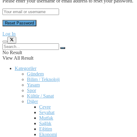
Please enter your username or email address to reset your password.
Log In
No Result
View All Result
Kategoriler
Gündem
Bilim / Teknoloji
Yaşam
Spor
Kültür / Sanat
Diğer
Çevre
Seyahat
Mutfak
Sağlık
Eğitim
Ekonomi