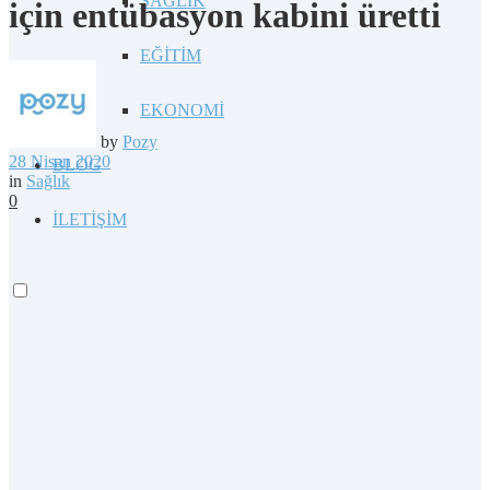
SAĞLIK
için entübasyon kabini üretti
EĞİTİM
EKONOMİ
by
Pozy
28 Nisan 2020
BLOG
in
Sağlık
0
İLETİŞİM