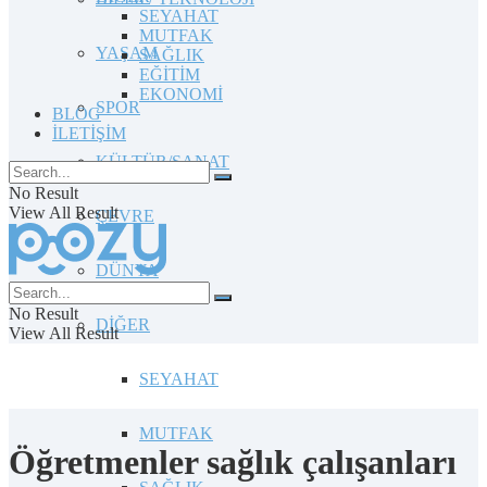
SEYAHAT
MUTFAK
YAŞAM
SAĞLIK
EĞİTİM
EKONOMİ
SPOR
BLOG
İLETİŞİM
KÜLTÜR/SANAT
No Result
View All Result
ÇEVRE
DÜNYA
No Result
DİĞER
View All Result
SEYAHAT
MUTFAK
Öğretmenler sağlık çalışanları