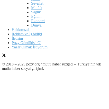
Seyahat
Mutfak
Sağlık
Eğitim
Ekonomi
Dünya
Hakkımızda
Reklam ve İş birliği
İletişim
Pozy Gönüllüsü Ol
Yazar Olmak İstiyorum
© 2018 – 2025 pozy.org / mutlu haber süzgeci – Türkiye’nin tek
mutlu haber sosyal girişimi.