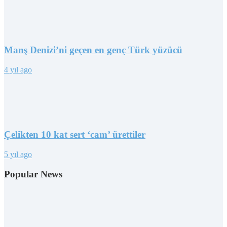
Manş Denizi’ni geçen en genç Türk yüzücü
4 yıl ago
Çelikten 10 kat sert ‘cam’ ürettiler
5 yıl ago
Popular News