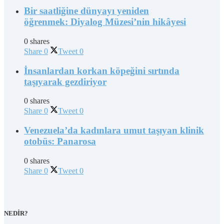
Bir saatliğine dünyayı yeniden
öğrenmek: Diyalog Müzesi’nin hikâyesi
0 shares
Share
0
Tweet
0
İnsanlardan korkan köpeğini sırtında
taşıyarak gezdiriyor
0 shares
Share
0
Tweet
0
Venezuela’da kadınlara umut taşıyan klinik
otobüs: Panarosa
0 shares
Share
0
Tweet
0
NEDİR?