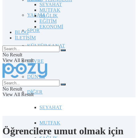
SEYAHAT
MUTFAK
YAŞAM
SAĞLIK
EĞİTİM
EKONOMİ
SPOR
BLOG
İLETİŞİM
KÜLTÜR/SANAT
No Result
View All Result
ÇEVRE
DÜNYA
No Result
DİĞER
View All Result
SEYAHAT
MUTFAK
Öğrencilere umut olmak için