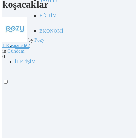
SAĞLIK
koşacaklar
EĞİTİM
EKONOMİ
by
Pozy
1 Kasım 2022
BLOG
in
Gündem
0
İLETİŞİM