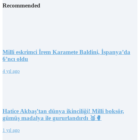
Recommended
Milli eskrimci İrem Karamete Baldini, İspanya’da
6’ncı oldu
4 yıl ago
Hatice Akbaş’tan dünya ikinciliği! Milli boksör,
gümüş madalya ile gururlandırdı 🥈🥊
1 yıl ago