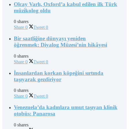
Olcay Varlı, Oxford’a kabul edilen ilk Türk
müzikolog oldu
0 shares
Share
0
Tweet
0
Bir saatliğine dünyayı yeniden
öğrenmek: Diyalog Müzesi’nin hikâyesi
0 shares
Share
0
Tweet
0
İnsanlardan korkan köpeğini sırtında
taşıyarak gezdiriyor
0 shares
Share
0
Tweet
0
Venezuela’da kadınlara umut taşıyan klinik
otobüs: Panarosa
0 shares