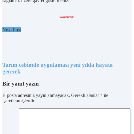
sağlamak üzere gayret göstermeniz.”
Next Post
Tarım cebimde uygulaması yeni yılda hayata
geçecek
Bir yanıt yazın
E-posta adresiniz yayınlanmayacak.
Gerekli alanlar
*
ile
işaretlenmişlerdir