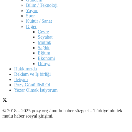
Bilim / Teknoloji
Yaşam
Spor
Kültür / Sanat
Diğer
Çevre
Seyahat
Mutfak
Sağlık
Eğitim
Ekonomi
Dünya
Hakkımızda
Reklam ve İş birliği
İletişim
Pozy Gönüllüsü Ol
Yazar Olmak İstiyorum
© 2018 – 2025 pozy.org / mutlu haber süzgeci – Türkiye’nin tek
mutlu haber sosyal girişimi.