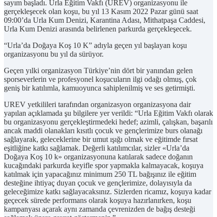
sayım başladı. Urla Eğitim Vakfı (UREV) organizasyonu ile
gerçekleşecek olan koşu, bu yıl 13 Kasım 2022 Pazar günü saat
09:00’da Urla Kum Denizi, Karantina Adası, Mithatpaşa Caddesi,
Urla Kum Denizi arasında belirlenen parkurda gerçekleşecek.
“Urla’da Doğaya Koş 10 K” adıyla geçen yıl başlayan koşu
organizasyonu bu yıl da sürüyor.
Geçen yılki organizasyon Türkiye’nin dört bir yanından gelen
sporseverlerin ve profesyonel koşucuların ilgi odağı olmuş, çok
geniş bir katılımla, kamuoyunca sahiplenilmiş ve ses getirmişti.
UREV yetkilileri tarafından organizasyon organizasyona dair
yapılan açıklamada şu bilgilere yer verildi: “Urla Eğitim Vakfı olarak
bu organizasyonu gerçekleştirmedeki hedef; azimli, çalışkan, başarılı
ancak maddi olanakları kısıtlı çocuk ve gençlerimize burs olanağı
sağlayarak, geleceklerine bir umut ışığı olmak ve eğitimde fırsat
eşitliğine katkı sağlamak. Değerli katılımcılar, sizler «Urla’da
Doğaya Koş 10 k» organizasyonuna katılarak sadece doğanın
kucağındaki parkurda keyifle spor yapmakla kalmayacak, koşuya
katılmak için yapacağınız minimum 250 TL bağışınız ile eğitim
desteğine ihtiyaç duyan çocuk ve gençlerimize, dolayısıyla da
geleceğimize katkı sağlayacaksınız. Sizlerden ricamız, koşuya kadar
geçecek sürede performans olarak koşuya hazırlanırken, koşu
kampanyası açarak aynı zamanda çevrenizden de bağış desteği