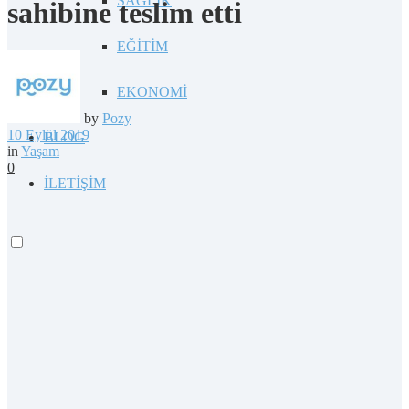
SAĞLIK
sahibine teslim etti
EĞİTİM
EKONOMİ
by
Pozy
10 Eylül 2019
BLOG
in
Yaşam
0
İLETİŞİM