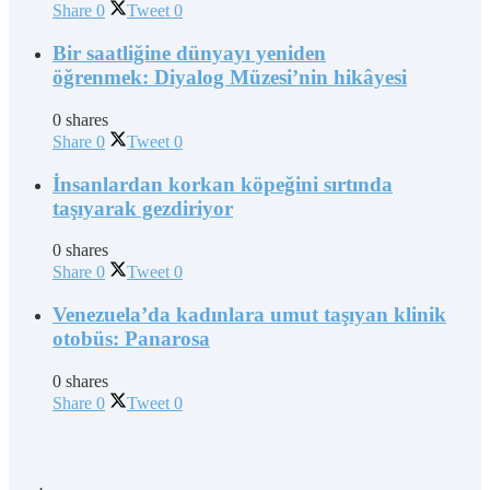
Share
0
Tweet
0
Bir saatliğine dünyayı yeniden
öğrenmek: Diyalog Müzesi’nin hikâyesi
0 shares
Share
0
Tweet
0
İnsanlardan korkan köpeğini sırtında
taşıyarak gezdiriyor
0 shares
Share
0
Tweet
0
Venezuela’da kadınlara umut taşıyan klinik
otobüs: Panarosa
0 shares
Share
0
Tweet
0