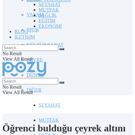
SEYAHAT
MUTFAK
YAŞAM
SAĞLIK
EĞİTİM
EKONOMİ
SPOR
BLOG
İLETİŞİM
KÜLTÜR/SANAT
No Result
View All Result
ÇEVRE
DÜNYA
No Result
DİĞER
View All Result
SEYAHAT
MUTFAK
Öğrenci bulduğu çeyrek altını