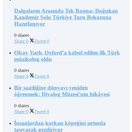
Dalgaların Arasında Tek Başına: Doğukan
Kandemir Solo Türkiye Turu Rekoruna
Hazırlanıyor
0 shares
Share
0
Tweet
0
Olcay Varlı, Oxford’a kabul edilen ilk Türk
müzikolog oldu
0 shares
Share
0
Tweet
0
Bir saatliğine dünyayı yeniden
öğrenmek: Diyalog Müzesi’nin hikâyesi
0 shares
Share
0
Tweet
0
İnsanlardan korkan köpeğini sırtında
taşıyarak gezdiriyor