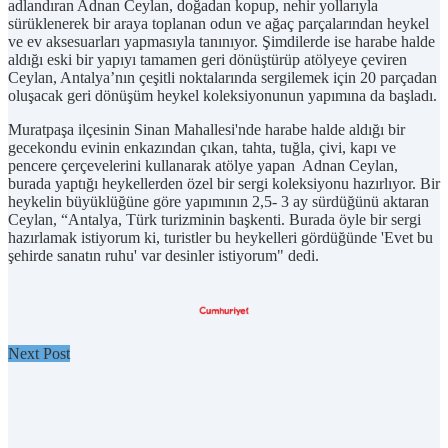
adlandıran Adnan Ceylan, doğadan kopup, nehir yollarıyla
sürüklenerek bir araya toplanan odun ve ağaç parçalarından heykel
ve ev aksesuarları yapmasıyla tanınıyor. Şimdilerde ise harabe halde
aldığı eski bir yapıyı tamamen geri dönüştürüp atölyeye çeviren
Ceylan, Antalya’nın çeşitli noktalarında sergilemek için 20 parçadan
oluşacak geri dönüşüm heykel koleksiyonunun yapımına da başladı.
Muratpaşa ilçesinin Sinan Mahallesi'nde harabe halde aldığı bir
gecekondu evinin enkazından çıkan, tahta, tuğla, çivi, kapı ve
pencere çerçevelerini kullanarak atölye yapan Adnan Ceylan,
burada yaptığı heykellerden özel bir sergi koleksiyonu hazırlıyor. Bir
heykelin büyüklüğüne göre yapımının 2,5- 3 ay sürdüğünü aktaran
Ceylan, “Antalya, Türk turizminin başkenti. Burada öyle bir sergi
hazırlamak istiyorum ki, turistler bu heykelleri gördüğünde 'Evet bu
şehirde sanatın ruhu' var desinler istiyorum" dedi.
Next Post