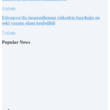
3 yıl ago
Etiyopya’da insanoğlunun yüksekte kurduğu en
eski yaşam alanı keşfedildi
7 yıl ago
Popular News