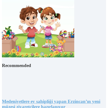
Recommended
Medeniyetlere ev sahipliği yapan Erzincan’ın yeni
müzesi ziyaretçilere hazırlanıyor