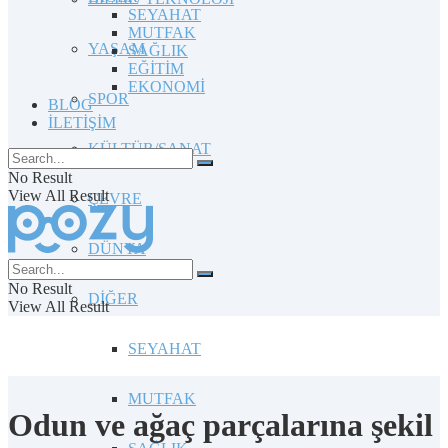
SEYAHAT
MUTFAK
YAŞAM
SAĞLIK
EĞİTİM
EKONOMİ
SPOR
BLOG
İLETİŞİM
KÜLTÜR/SANAT
No Result
View All Result
ÇEVRE
DÜNYA
No Result
DİĞER
View All Result
SEYAHAT
MUTFAK
Odun ve ağaç parçalarına şekil