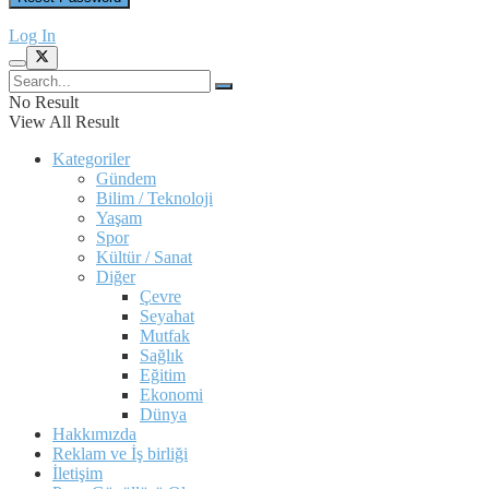
Log In
No Result
View All Result
Kategoriler
Gündem
Bilim / Teknoloji
Yaşam
Spor
Kültür / Sanat
Diğer
Çevre
Seyahat
Mutfak
Sağlık
Eğitim
Ekonomi
Dünya
Hakkımızda
Reklam ve İş birliği
İletişim