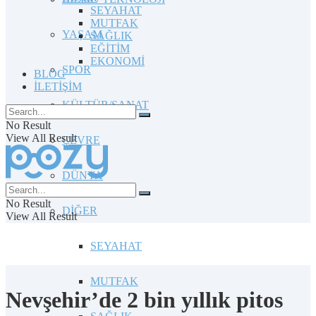
SEYAHAT
MUTFAK
YAŞAM
SAĞLIK
EĞİTİM
EKONOMİ
SPOR
BLOG
İLETİŞİM
KÜLTÜR/SANAT
No Result
View All Result
ÇEVRE
DÜNYA
No Result
DİĞER
View All Result
SEYAHAT
MUTFAK
Nevşehir’de 2 bin yıllık pitos