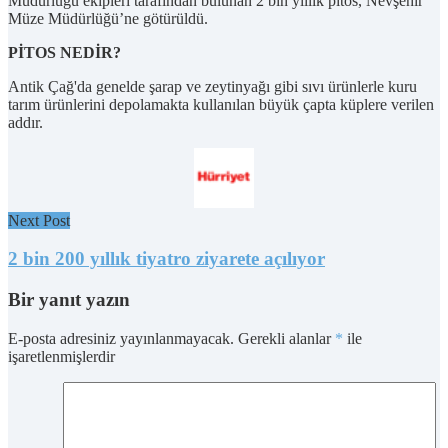
Müdürlüğü ekipleri tarafından bulunan 2 bin yıllık pitos, Nevşehir
Müze Müdürlüğü’ne götürüldü.
PİTOS NEDİR?
Antik Çağ'da genelde şarap ve zeytinyağı gibi sıvı ürünlerle kuru
tarım ürünlerini depolamakta kullanılan büyük çapta küplere verilen
addır.
Next Post
2 bin 200 yıllık tiyatro ziyarete açılıyor
Bir yanıt yazın
E-posta adresiniz yayınlanmayacak.
Gerekli alanlar
*
ile
işaretlenmişlerdir