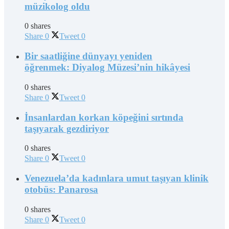
müzikolog oldu
0 shares
Share
0
Tweet
0
Bir saatliğine dünyayı yeniden
öğrenmek: Diyalog Müzesi’nin hikâyesi
0 shares
Share
0
Tweet
0
İnsanlardan korkan köpeğini sırtında
taşıyarak gezdiriyor
0 shares
Share
0
Tweet
0
Venezuela’da kadınlara umut taşıyan klinik
otobüs: Panarosa
0 shares
Share
0
Tweet
0