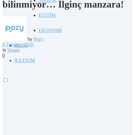
SAĞLIK
bilinmiyor… İlginç manzara!
EĞİTİM
EKONOMİ
by
Pozy
8 Temmuz 2020
BLOG
in
Yaşam
0
İLETİŞİM