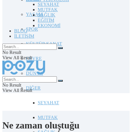
SEYAHAT
MUTFAK
YAŞAM
SAĞLIK
EĞİTİM
EKONOMİ
SPOR
BLOG
İLETİŞİM
KÜLTÜR/SANAT
No Result
View All Result
ÇEVRE
DÜNYA
No Result
DİĞER
View All Result
SEYAHAT
MUTFAK
Ne zaman oluştuğu