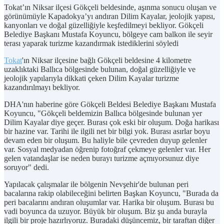
Tokat’ın Niksar ilçesi Gökçeli beldesinde, aşınma sonucu oluşan ve
görünümüyle Kapadokya’yı andıran Dilim Kayalar, jeolojik yapısı,
kanyonları ve doğal güzelliğiyle keşfedilmeyi bekliyor. Gökçeli
Belediye Başkanı Mustafa Koyuncu, bölgeye cam balkon ile seyir
terası yaparak turizme kazandırmak istediklerini söyledi
Tokat
'ın Niksar ilçesine bağlı Gökçeli beldesine 4 kilometre
uzaklıktaki Ballıca bölgesinde bulunan, doğal güzelliğiyle ve
jeolojik yapılarıyla dikkati çeken Dilim Kayalar turizme
kazandırılmayı bekliyor.
DHA'nın haberine göre Gökçeli Beldesi Belediye Başkanı Mustafa
Koyuncu, "Gökçeli beldemizin Ballıca bölgesinde bulunan yer
Dilim Kayalar diye geçer. Burası çok eski bir oluşum. Doğa harikası
bir hazine var. Tarihi ile ilgili net bir bilgi yok. Burası asırlar boyu
devam eden bir oluşum. Bu haliyle bile çevreden duyup gelenler
var. Sosyal medyadan öğrenip fotoğraf çekmeye gelenler var. Her
gelen vatandaşlar ise neden burayı turizme açmıyorsunuz diye
soruyor" dedi.
Yapılacak çalışmalar ile bölgenin Nevşehir'de bulunan peri
bacalarına rakip olabileceğini belirten Başkan Koyuncu, "Burada da
peri bacalarını andıran oluşumlar var. Harika bir oluşum. Burası bu
vadi boyunca da uzuyor. Büyük bir oluşum. Biz şu anda burayla
ilgili bir proje hazırlıyoruz. Buradaki düşüncemiz, bir taraftan diğer