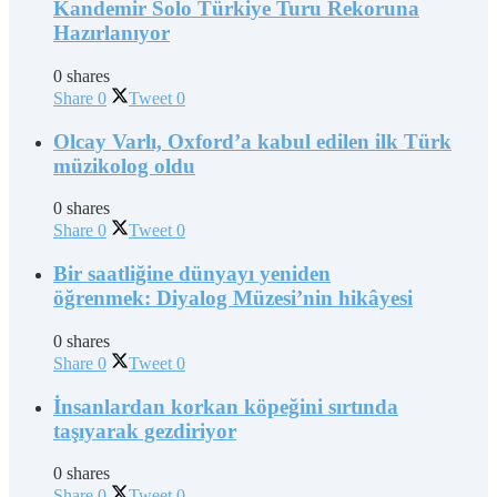
Kandemir Solo Türkiye Turu Rekoruna
Hazırlanıyor
0 shares
Share
0
Tweet
0
Olcay Varlı, Oxford’a kabul edilen ilk Türk
müzikolog oldu
0 shares
Share
0
Tweet
0
Bir saatliğine dünyayı yeniden
öğrenmek: Diyalog Müzesi’nin hikâyesi
0 shares
Share
0
Tweet
0
İnsanlardan korkan köpeğini sırtında
taşıyarak gezdiriyor
0 shares
Share
0
Tweet
0