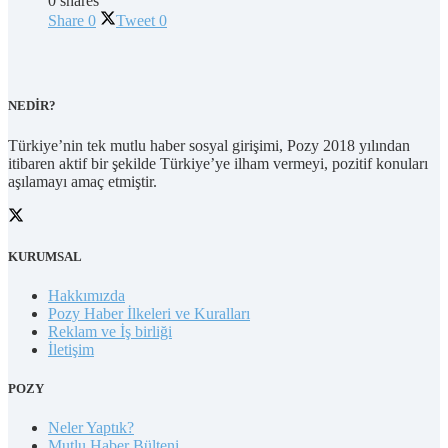
0 shares
Share
0
Tweet
0
NEDİR?
Türkiye’nin tek mutlu haber sosyal girişimi, Pozy 2018 yılından
itibaren aktif bir şekilde Türkiye’ye ilham vermeyi, pozitif konuları
aşılamayı amaç etmiştir.
KURUMSAL
Hakkımızda
Pozy Haber İlkeleri ve Kuralları
Reklam ve İş birliği
İletişim
POZY
Neler Yaptık?
Mutlu Haber Bülteni