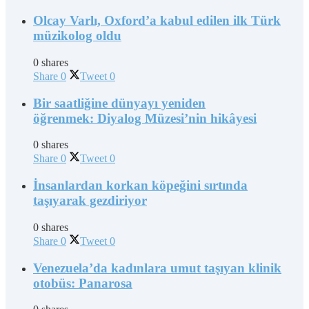
Olcay Varlı, Oxford’a kabul edilen ilk Türk
müzikolog oldu
0 shares
Share
0
Tweet
0
Bir saatliğine dünyayı yeniden
öğrenmek: Diyalog Müzesi’nin hikâyesi
0 shares
Share
0
Tweet
0
İnsanlardan korkan köpeğini sırtında
taşıyarak gezdiriyor
0 shares
Share
0
Tweet
0
Venezuela’da kadınlara umut taşıyan klinik
otobüs: Panarosa