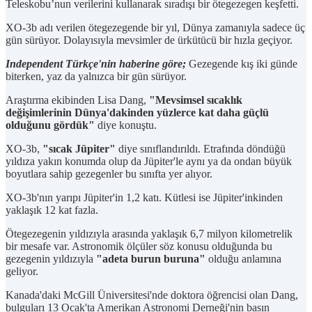
Teleskobu’nun verilerini kullanarak sıradışı bir ötegezegen keşfetti.
XO-3b adı verilen ötegezegende bir yıl, Dünya zamanıyla sadece üç
gün sürüyor. Dolayısıyla mevsimler de ürkütücü bir hızla geçiyor.
Independent Türkçe'nin haberine göre;
Gezegende kış iki günde
biterken, yaz da yalnızca bir gün sürüyor.
Araştırma ekibinden Lisa Dang,
"Mevsimsel sıcaklık
değişimlerinin Dünya'dakinden yüzlerce kat daha güçlü
olduğunu gördük"
diye konuştu.
XO-3b,
"sıcak Jüpiter"
diye sınıflandırıldı. Etrafında döndüğü
yıldıza yakın konumda olup da Jüpiter'le aynı ya da ondan büyük
boyutlara sahip gezegenler bu sınıfta yer alıyor.
XO-3b'nın yarıpı Jüpiter'in 1,2 katı. Kütlesi ise Jüpiter'inkinden
yaklaşık 12 kat fazla.
Ötegezegenin yıldızıyla arasında yaklaşık 6,7 milyon kilometrelik
bir mesafe var. Astronomik ölçüler söz konusu olduğunda bu
gezegenin yıldızıyla
"adeta burun buruna"
olduğu anlamına
geliyor.
Kanada'daki McGill Üniversitesi'nde doktora öğrencisi olan Dang,
bulguları 13 Ocak'ta Amerikan Astronomi Derneği'nin basın