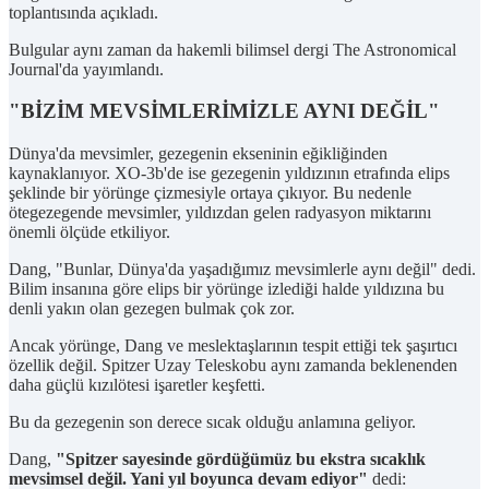
toplantısında açıkladı.
Bulgular aynı zaman da hakemli bilimsel dergi The Astronomical
Journal'da yayımlandı.
"BİZİM MEVSİMLERİMİZLE AYNI DEĞİL"
Dünya'da mevsimler, gezegenin ekseninin eğikliğinden
kaynaklanıyor. XO-3b'de ise gezegenin yıldızının etrafında elips
şeklinde bir yörünge çizmesiyle ortaya çıkıyor. Bu nedenle
ötegezegende mevsimler, yıldızdan gelen radyasyon miktarını
önemli ölçüde etkiliyor.
Dang, "Bunlar, Dünya'da yaşadığımız mevsimlerle aynı değil" dedi.
Bilim insanına göre elips bir yörünge izlediği halde yıldızına bu
denli yakın olan gezegen bulmak çok zor.
Ancak yörünge, Dang ve meslektaşlarının tespit ettiği tek şaşırtıcı
özellik değil. Spitzer Uzay Teleskobu aynı zamanda beklenenden
daha güçlü kızılötesi işaretler keşfetti.
Bu da gezegenin son derece sıcak olduğu anlamına geliyor.
Dang,
"Spitzer sayesinde gördüğümüz bu ekstra sıcaklık
mevsimsel değil. Yani yıl boyunca devam ediyor"
dedi: