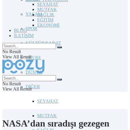
SEYAHAT
MUTFAK
YAŞAM
SAĞLIK
EĞİTİM
EKONOMİ
SPOR
BLOG
İLETİŞİM
KÜLTÜR/SANAT
No Result
View All Result
ÇEVRE
DÜNYA
No Result
DİĞER
View All Result
SEYAHAT
MUTFAK
NASA’dan sıradışı gezegen