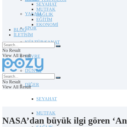
SEYAHAT
MUTFAK
YAŞAM
SAĞLIK
EĞİTİM
EKONOMİ
SPOR
BLOG
İLETİŞİM
KÜLTÜR/SANAT
No Result
View All Result
ÇEVRE
DÜNYA
No Result
DİĞER
View All Result
SEYAHAT
MUTFAK
NASA’dan büyük ilgi gören ‘An