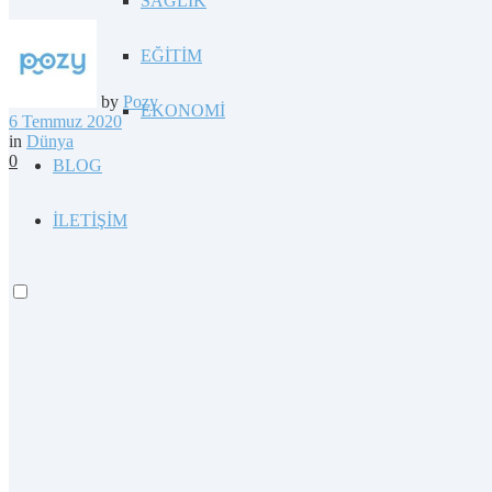
SAĞLIK
EĞİTİM
by
Pozy
EKONOMİ
6 Temmuz 2020
in
Dünya
0
BLOG
İLETİŞİM