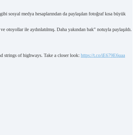
gibi sosyal medya hesaplarından da paylaşılan fotoğraf kısa büyük
e otoyollar ile aydınlatılmış. Daha yakından bak" notuyla paylaşıldı.
nd strings of highways. Take a closer look:
https://t.co/iE679E6uaa