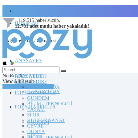
İletişim
1.119.515
haber süzüp,
Hakkımızda
12.781
adet
mutlu haber
yakaladık!
8 Ağustos 2026 / Cumartesi
ANASAYFA
No Result
POZY NEDİR?
ANASAYFA
View All Result
POZY NEDİR?
TOPLULUĞA KATILIN
HAKKIMIZDA
HAKKIMIZDA
POZY HABERLER
GÜNDEM
BİLİM / TEKNOLOJİ
POZY HABERLER
YAŞAM
SPOR
KÜLTÜR/SANAT
GÜNDEM
ÇEVRE
DÜNYA
DİĞER
BİLİM / TEKNOLOJİ