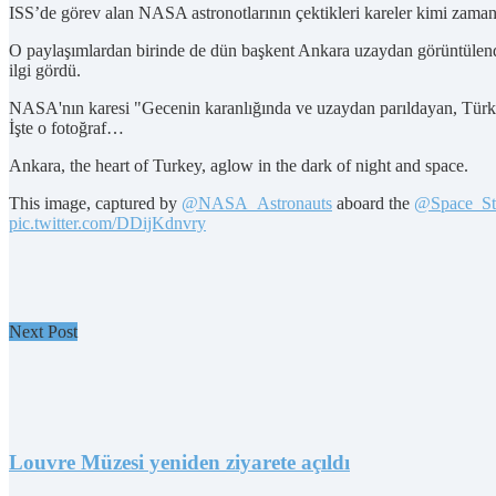
ISS’de görev alan NASA astronotlarının çektikleri kareler kimi zama
O paylaşımlardan birinde de dün başkent Ankara uzaydan görüntülendi.
ilgi gördü.
NASA'nın karesi "Gecenin karanlığında ve uzaydan parıldayan, Türkiye’
İşte o fotoğraf…
Ankara, the heart of Turkey, aglow in the dark of night and space.
This image, captured by
@NASA_Astronauts
aboard the
@Space_St
pic.twitter.com/DDijKdnvry
Next Post
Louvre Müzesi yeniden ziyarete açıldı