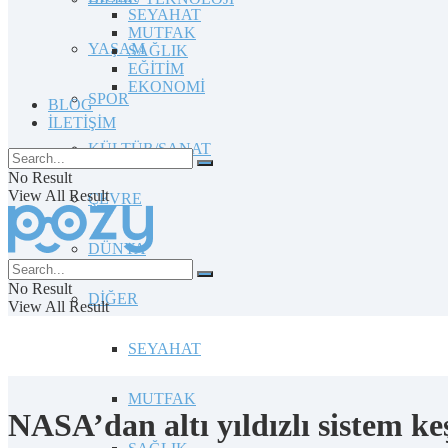
SEYAHAT
MUTFAK
YAŞAM
SAĞLIK
EĞİTİM
EKONOMİ
SPOR
BLOG
İLETİŞİM
KÜLTÜR/SANAT
No Result
View All Result
ÇEVRE
DÜNYA
No Result
DİĞER
View All Result
SEYAHAT
MUTFAK
NASA’dan altı yıldızlı sistem ke