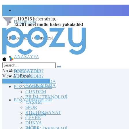
İletişim
1.119.515
haber süzüp,
Hakkımızda
12.781
adet
mutlu haber
yakaladık!
8 Ağustos 2026 / Cumartesi
ANASAYFA
No Result
POZY NEDİR?
ANASAYFA
View All Result
POZY NEDİR?
TOPLULUĞA KATILIN
HAKKIMIZDA
HAKKIMIZDA
POZY HABERLER
GÜNDEM
BİLİM / TEKNOLOJİ
POZY HABERLER
YAŞAM
SPOR
KÜLTÜR/SANAT
GÜNDEM
ÇEVRE
DÜNYA
DİĞER
BİLİM / TEKNOLOJİ