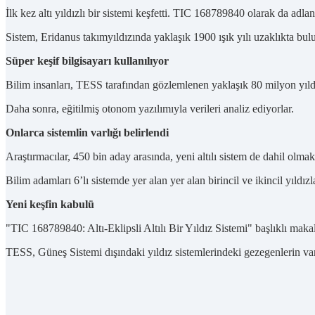
İlk kez altı yıldızlı bir sistemi keşfetti. TIC 168789840 olarak da adland
Sistem, Eridanus takımyıldızında yaklaşık 1900 ışık yılı uzaklıkta bul
Süper keşif bilgisayarı kullanılıyor
Bilim insanları, TESS tarafından gözlemlenen yaklaşık 80 milyon yıldı
Daha sonra, eğitilmiş otonom yazılımıyla verileri analiz ediyorlar.
Onlarca sistemlin varlığı belirlendi
Araştırmacılar, 450 bin aday arasında, yeni altılı sistem de dahil olmak
Bilim adamları 6’lı sistemde yer alan yer alan birincil ve ikincil yıldız
Yeni keşfin kabulü
"TIC 168789840: Altı-Eklipsli Altılı Bir Yıldız Sistemi" başlıklı maka
TESS, Güneş Sistemi dışındaki yıldız sistemlerindeki gezegenlerin varl