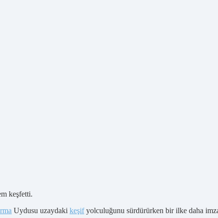
m keşfetti.
ırma
Uydusu uzaydaki
keşif
yolculuğunu sürdürürken bir ilke daha imza 