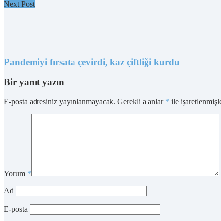
Next Post
Pandemiyi fırsata çevirdi, kaz çiftliği kurdu
Bir yanıt yazın
E-posta adresiniz yayınlanmayacak.
Gerekli alanlar
*
ile işaretlenmişl
Yorum
*
Ad
E-posta