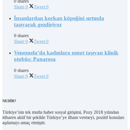
0 shares
Share
0
Tweet
0
İnsanlardan korkan köpeğini sırtında
taşıyarak gezdiriyor
0 shares
Share
0
Tweet
0
Venezuela’da kadınlara umut taşıyan klinik
otobüs: Panarosa
0 shares
Share
0
Tweet
0
NEDİR?
Türkiye’nin tek mutlu haber sosyal girişimi, Pozy 2018 yılından
itibaren aktif bir şekilde Türkiye’ye ilham vermeyi, pozitif konuları
aşılamayı amaç etmiştir.