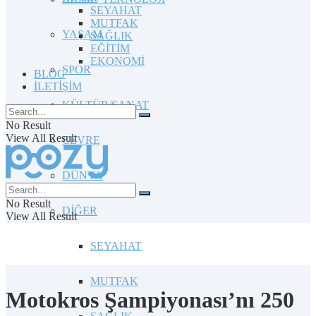
SEYAHAT
MUTFAK
YAŞAM
SAĞLIK
EĞİTİM
EKONOMİ
SPOR
BLOG
İLETİŞİM
KÜLTÜR/SANAT
No Result
View All Result
ÇEVRE
DÜNYA
No Result
DİĞER
View All Result
SEYAHAT
MUTFAK
Motokros Şampiyonası’nı 250