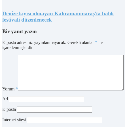
Denize kıyısı olmayan Kahramanmaraş'ta balık
festivali düzenlenecek
Bir yanıt yazın
E-posta adresiniz yayınlanmayacak.
Gerekli alanlar
*
ile
işaretlenmişlerdir
Yorum
*
Ad
E-posta
İnternet sitesi