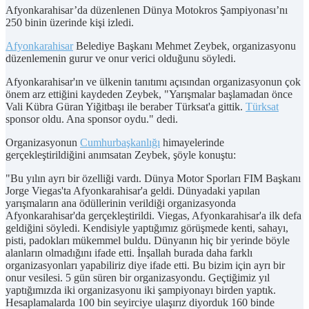
Afyonkarahisar’da düzenlenen Dünya Motokros Şampiyonası’nı
250 binin üzerinde kişi izledi.
Afyonkarahisar
Belediye Başkanı Mehmet Zeybek, organizasyonu
düzenlemenin gurur ve onur verici olduğunu söyledi.
Afyonkarahisar'ın ve ülkenin tanıtımı açısından organizasyonun çok
önem arz ettiğini kaydeden Zeybek, "Yarışmalar başlamadan önce
Vali Kübra Güran Yiğitbaşı ile beraber Türksat'a gittik.
Türksat
sponsor oldu. Ana sponsor oydu." dedi.
Organizasyonun
Cumhurbaşkanlığı
himayelerinde
gerçekleştirildiğini anımsatan Zeybek, şöyle konuştu:
"Bu yılın ayrı bir özelliği vardı. Dünya Motor Sporları FIM Başkanı
Jorge Viegas'ta Afyonkarahisar'a geldi. Dünyadaki yapılan
yarışmaların ana ödüllerinin verildiği organizasyonda
Afyonkarahisar'da gerçekleştirildi. Viegas, Afyonkarahisar'a ilk defa
geldiğini söyledi. Kendisiyle yaptığımız görüşmede kenti, sahayı,
pisti, padokları mükemmel buldu. Dünyanın hiç bir yerinde böyle
alanların olmadığını ifade etti. İnşallah burada daha farklı
organizasyonları yapabiliriz diye ifade etti. Bu bizim için ayrı bir
onur vesilesi. 5 gün süren bir organizasyondu. Geçtiğimiz yıl
yaptığımızda iki organizasyonu iki şampiyonayı birden yaptık.
Hesaplamalarda 100 bin seyirciye ulaşırız diyorduk 160 binde