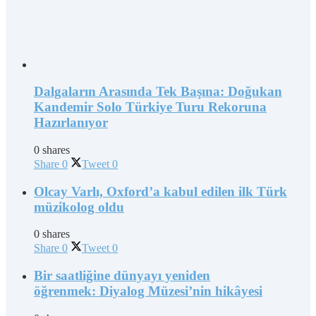
Dalgaların Arasında Tek Başına: Doğukan
Kandemir Solo Türkiye Turu Rekoruna
Hazırlanıyor
0 shares
Share
0
Tweet
0
Olcay Varlı, Oxford’a kabul edilen ilk Türk
müzikolog oldu
0 shares
Share
0
Tweet
0
Bir saatliğine dünyayı yeniden
öğrenmek: Diyalog Müzesi’nin hikâyesi