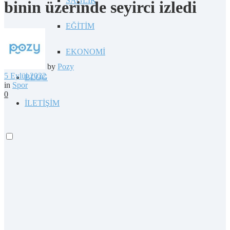
SAĞLIK
binin üzerinde seyirci izledi
EĞİTİM
EKONOMİ
by
Pozy
5 Eylül 2022
BLOG
in
Spor
0
İLETİŞİM