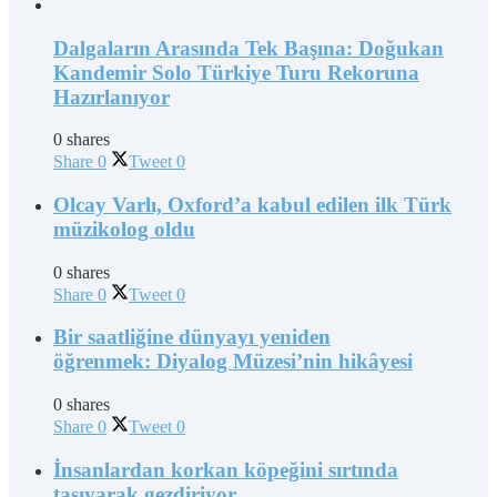
Dalgaların Arasında Tek Başına: Doğukan
Kandemir Solo Türkiye Turu Rekoruna
Hazırlanıyor
0 shares
Share
0
Tweet
0
Olcay Varlı, Oxford’a kabul edilen ilk Türk
müzikolog oldu
0 shares
Share
0
Tweet
0
Bir saatliğine dünyayı yeniden
öğrenmek: Diyalog Müzesi’nin hikâyesi
0 shares
Share
0
Tweet
0
İnsanlardan korkan köpeğini sırtında
taşıyarak gezdiriyor