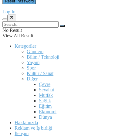
Log In
No Result
View All Result
Kategoriler
Gündem
Bilim / Teknoloji
Yaşam
Spor
Kültür / Sanat
Diğer
Çevre
Seyahat
Mutfak
Sağlık
Eğitim
Ekonomi
Dünya
Hakkımızda
Reklam ve İş birliği
İletişim