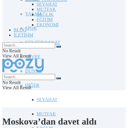
SEYAHAT
MUTFAK
YAŞAM
SAĞLIK
EĞİTİM
EKONOMİ
SPOR
BLOG
İLETİŞİM
KÜLTÜR/SANAT
No Result
View All Result
ÇEVRE
DÜNYA
No Result
DİĞER
View All Result
SEYAHAT
MUTFAK
Moskova’dan davet aldı