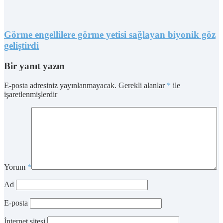
Görme engellilere görme yetisi sağlayan biyonik göz
geliştirdi
Bir yanıt yazın
E-posta adresiniz yayınlanmayacak.
Gerekli alanlar
*
ile
işaretlenmişlerdir
Yorum
*
Ad
E-posta
İnternet sitesi