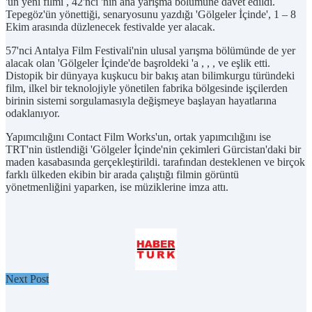
'ün yeni filmi , 42'nci 'nin ana yarışma bölümüne davet edildi.
Tepegöz'ün yönettiği, senaryosunu yazdığı 'Gölgeler İçinde', 1 – 8
Ekim arasında düzlenecek festivalde yer alacak.
57'nci Antalya Film Festivali'nin ulusal yarışma bölümünde de yer
alacak olan 'Gölgeler İçinde'de başroldeki 'a , , , ve eşlik etti.
Distopik bir dünyaya kuşkucu bir bakış atan bilimkurgu türündeki
film, ilkel bir teknolojiyle yönetilen fabrika bölgesinde işçilerden
birinin sistemi sorgulamasıyla değişmeye başlayan hayatlarına
odaklanıyor.
Yapımcılığını Contact Film Works'un, ortak yapımcılığını ise
TRT'nin üstlendiği 'Gölgeler İçinde'nin çekimleri Gürcistan'daki bir
maden kasabasında gerçekleştirildi. tarafından desteklenen ve birçok
farklı ülkeden ekibin bir arada çalıştığı filmin görüntü
yönetmenliğini yaparken, ise müziklerine imza attı.
Next Post