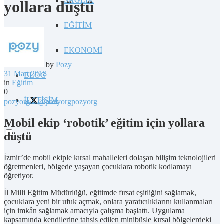
SAĞLIK
yollara düştü
EĞİTİM
EKONOMİ
by
Pozy
31 Mart 2018
BLOG
in
Eğitim
0
İLETİŞİM
pozyorg
@pozyorg
pozyorg
Mobil ekip ‘robotik’ eğitim için yollara
düştü
İzmir’de mobil ekiple kırsal mahalleleri dolaşan bilişim teknolojileri
öğretmenleri, bölgede yaşayan çocuklara robotik kodlamayı
öğretiyor.
İl Milli Eğitim Müdürlüğü, eğitimde fırsat eşitliğini sağlamak,
çocuklara yeni bir ufuk açmak, onlara yaratıcılıklarını kullanmaları
için imkân sağlamak amacıyla çalışma başlattı. Uygulama
kapsamında kendilerine tahsis edilen minibüsle kırsal bölgelerdeki