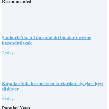
Recommended
Şanlıurfa’da atıl durumdaki binalar turizme
kazandırılacak
7 yıl ago
Kuşadası’nda kesilmekten kurtarılan ağaçlar ilçeyi
süslüyor
4 yıl ago
Popular News