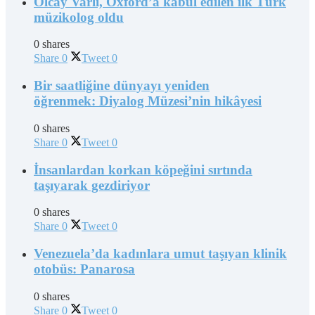
Olcay Varlı, Oxford’a kabul edilen ilk Türk
müzikolog oldu
0 shares
Share
0
Tweet
0
Bir saatliğine dünyayı yeniden
öğrenmek: Diyalog Müzesi’nin hikâyesi
0 shares
Share
0
Tweet
0
İnsanlardan korkan köpeğini sırtında
taşıyarak gezdiriyor
0 shares
Share
0
Tweet
0
Venezuela’da kadınlara umut taşıyan klinik
otobüs: Panarosa
0 shares
Share
0
Tweet
0