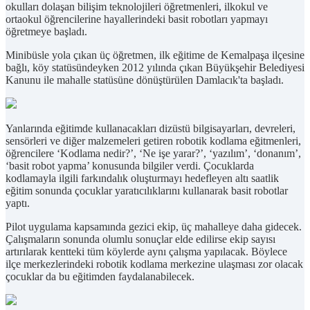
okulları dolaşan bilişim teknolojileri öğretmenleri, ilkokul ve
ortaokul öğrencilerine hayallerindeki basit robotları yapmayı
öğretmeye başladı.
Minibüsle yola çıkan üç öğretmen, ilk eğitime de Kemalpaşa ilçesine
bağlı, köy statüsündeyken 2012 yılında çıkan Büyükşehir Belediyesi
Kanunu ile mahalle statüsüne dönüştürülen Damlacık'ta başladı.
Yanlarında eğitimde kullanacakları dizüstü bilgisayarları, devreleri,
sensörleri ve diğer malzemeleri getiren robotik kodlama eğitmenleri,
öğrencilere ‘Kodlama nedir?’, ‘Ne işe yarar?’, ‘yazılım’, ‘donanım’,
‘basit robot yapma’ konusunda bilgiler verdi. Çocuklarda
kodlamayla ilgili farkındalık oluşturmayı hedefleyen altı saatlik
eğitim sonunda çocuklar yaratıcılıklarını kullanarak basit robotlar
yaptı.
Pilot uygulama kapsamında gezici ekip, üç mahalleye daha gidecek.
Çalışmaların sonunda olumlu sonuçlar elde edilirse ekip sayısı
artırılarak kentteki tüm köylerde aynı çalışma yapılacak. Böylece
ilçe merkezlerindeki robotik kodlama merkezine ulaşması zor olacak
çocuklar da bu eğitimden faydalanabilecek.