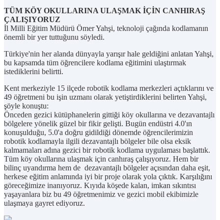
TÜM KÖY OKULLARINA ULAŞMAK İÇİN CANHIRAŞ
ÇALIŞIYORUZ
İl Milli Eğitim Müdürü Ömer Yahşi, teknoloji çağında kodlamanın
önemli bir yer tuttuğunu söyledi.
Türkiye'nin her alanda dünyayla yarışır hale geldiğini anlatan Yahşi,
bu kapsamda tüm öğrencilere kodlama eğitimini ulaştırmak
istediklerini belirtti.
Kent merkeziyle 15 ilçede robotik kodlama merkezleri açtıklarını ve
49 öğretmeni bu işin uzmanı olarak yetiştirdiklerini belirten Yahşi,
şöyle konuştu:
Önceden gezici kütüphanelerin gittiği köy okullarına ve dezavantajlı
bölgelere yönelik güzel bir fikir gelişti. Bugün endüstri 4.0'ın
konuşulduğu, 5.0'a doğru gidildiği dönemde öğrencilerimizin
robotik kodlamayla ilgili dezavantajlı bölgeler bile olsa eksik
kalmamaları adına gezici bir robotik kodlama uygulaması başlattık.
Tüm köy okullarına ulaşmak için canhıraş çalışıyoruz. Hem bir
bilinç uyandırma hem de dezavantajlı bölgeler açısından daha eşit,
herkese eğitim anlamında iyi bir proje olarak yola çıktık. Karşılığını
göreceğimize inanıyoruz. Kıyıda köşede kalan, imkan sıkıntısı
yaşayanlara biz bu 49 öğretmenimiz ve gezici mobil ekibimizle
ulaşmaya gayret ediyoruz.