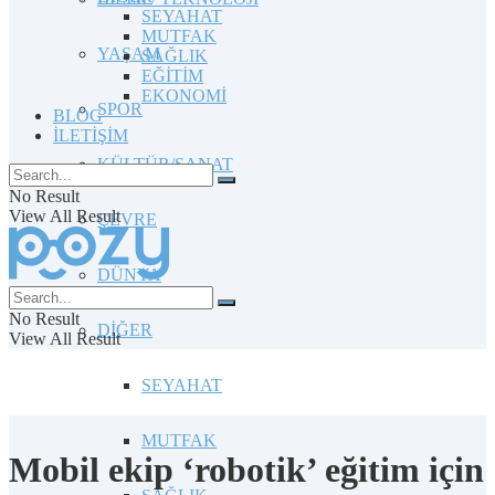
SEYAHAT
MUTFAK
YAŞAM
SAĞLIK
EĞİTİM
EKONOMİ
SPOR
BLOG
İLETİŞİM
KÜLTÜR/SANAT
No Result
View All Result
ÇEVRE
DÜNYA
No Result
DİĞER
View All Result
SEYAHAT
MUTFAK
Mobil ekip ‘robotik’ eğitim için