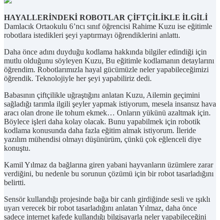
HAYALLERİNDEKİ ROBOTLAR ÇİFTÇİLİKLE İLGİLİ
Damlacık Ortaokulu 6’ncı sınıf öğrencisi Rahime Kuzu ise eğitimle
robotlara istedikleri şeyi yaptırmayı öğrendiklerini anlattı.
Daha önce adını duyduğu kodlama hakkında bilgiler edindiği için
mutlu olduğunu söyleyen Kuzu, Bu eğitimle kodlamanın detaylarını
öğrendim. Robotlarımızla hayal gücümüzle neler yapabileceğimizi
öğrendik. Teknolojiyle her şeyi yapabiliriz dedi.
Babasının çiftçilikle uğraştığını anlatan Kuzu, Ailemin geçimini
sağladığı tarımla ilgili şeyler yapmak istiyorum, mesela insansız hava
aracı olan drone ile tohum ekmek… Onların yükünü azaltmak için.
Böylece işleri daha kolay olacak. Bunu yapabilmek için robotik
kodlama konusunda daha fazla eğitim almak istiyorum. İleride
yazılım mühendisi olmayı düşünürüm, çünkü çok eğlenceli diye
konuştu.
Kamil Yılmaz da bağlarına giren yabani hayvanların üzümlere zarar
verdiğini, bu nedenle bu sorunun çözümü için bir robot tasarladığını
belirtti.
Sensör kullandığı projesinde bağa bir canlı girdiğinde sesli ve ışıklı
uyarı verecek bir robot tasarladığını anlatan Yılmaz, daha önce
sadece internet kafede kullandığı bilgisayarla neler yapabileceğini