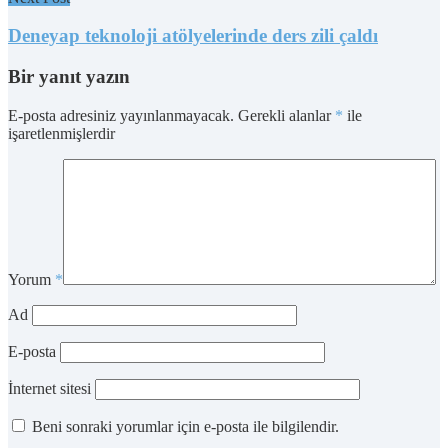
Deneyap teknoloji atölyelerinde ders zili çaldı
Bir yanıt yazın
E-posta adresiniz yayınlanmayacak.
Gerekli alanlar
*
ile
işaretlenmişlerdir
Yorum
*
Ad
E-posta
İnternet sitesi
Beni sonraki yorumlar için e-posta ile bilgilendir.