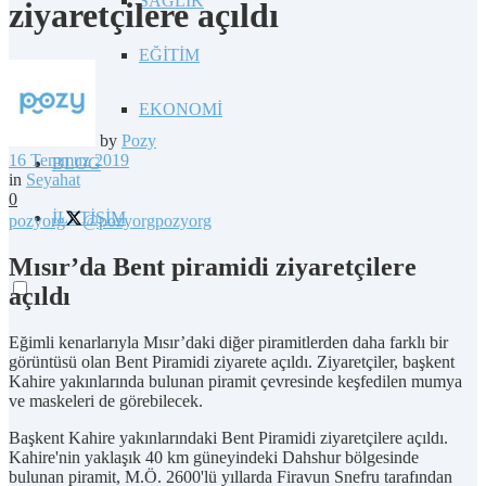
SAĞLIK
ziyaretçilere açıldı
EĞİTİM
EKONOMİ
by
Pozy
16 Temmuz 2019
BLOG
in
Seyahat
0
İLETİŞİM
pozyorg
@pozyorg
pozyorg
Mısır’da Bent piramidi ziyaretçilere
açıldı
Eğimli kenarlarıyla Mısır’daki diğer piramitlerden daha farklı bir
görüntüsü olan Bent Piramidi ziyarete açıldı. Ziyaretçiler, başkent
Kahire yakınlarında bulunan piramit çevresinde keşfedilen mumya
ve maskeleri de görebilecek.
Başkent Kahire yakınlarındaki Bent Piramidi ziyaretçilere açıldı.
Kahire'nin yaklaşık 40 km güneyindeki Dahshur bölgesinde
bulunan piramit, M.Ö. 2600'lü yıllarda Firavun Snefru tarafından