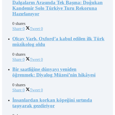
Dalgaların Arasında Tek Başına: Doğukan
Kandemir Solo Türkiye Turu Rekoruna
Hazırlanıyor
0 shares
Share
0
Tweet
0
Olcay Varlı, Oxford’a kabul edilen ilk Türk
müzikolog oldu
0 shares
Share
0
Tweet
0
Bir saatliğine dünyayı yeniden
öğrenmek: Diyalog Müzesi’nin hikâyesi
0 shares
Share
0
Tweet
0
İnsanlardan korkan köpeğini sırtında
taşıyarak gezdiriyor