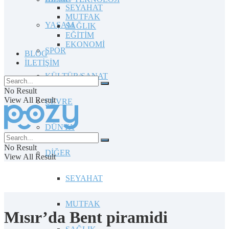
SEYAHAT
MUTFAK
YAŞAM
SAĞLIK
EĞİTİM
EKONOMİ
SPOR
BLOG
İLETİŞİM
KÜLTÜR/SANAT
No Result
View All Result
ÇEVRE
DÜNYA
No Result
DİĞER
View All Result
SEYAHAT
MUTFAK
Mısır’da Bent piramidi