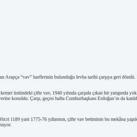
an Arapça “vav” harflerinin bulunduğu levha tarihi çarşıya geri döndü. K
iç kemer üstündeki çifte vav, 1940 yılında çarşıda çıkan bir yangında yo
yerine konuldu. Çarşı, geçen hafta Cumhurbaşkanı Erdoğan’ın da katıldığ
en Hicri 1189 yani 1775-76 yıllarının, çifte vav betiminin bu mekâna yapı
unuyor.