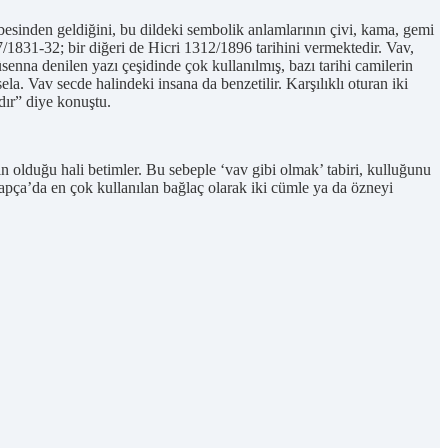
esinden geldiğini, bu dildeki sembolik anlamlarının çivi, kama, gemi
47/1831-32; bir diğeri de Hicri 1312/1896 tarihini vermektedir. Vav,
senna denilen yazı çeşidinde çok kullanılmış, bazı tarihi camilerin
la. Vav secde halindeki insana da benzetilir. Karşılıklı oturan iki
dır” diye konuştu.
ın olduğu hali betimler. Bu sebeple ‘vav gibi olmak’ tabiri, kulluğunu
apça’da en çok kullanılan bağlaç olarak iki cümle ya da özneyi