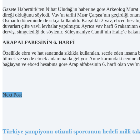
Gazete Habertürk'ten Nihat Uludağ'ın haberine göre Arkeolog Murat Sa
direği olduğunu söyledi. Vav’ın tarihi Mısır Çarşısı’nın geçirdiği onar
Osmanlı döneminde de sıkça kullanıldı. Karşılıklı 2 vav, ebced hesabıy
duvarları çifte vavlı levhalar yapılmıştır. Ayrıca vav harfi 6 rakamını
dervişi simgelediği de söylenir. Süleymaniye Camii’nin Haliç’e bakan
ARAP ALFABESİNİN 6. HARFİ
Özellikle ebru ve hat sanatında sıklıkla kullanılan, secde eden insana 
bilmek ve secde etmek anlamına da geliyor. Anne karnındaki cenine de
bağlayan ve ebced hesabına göre Arap alfabesinin 6. harfi olan vav’ın im
Next Post
Türkiye şampiyonu otizmli sporcunun hedefi milli ta