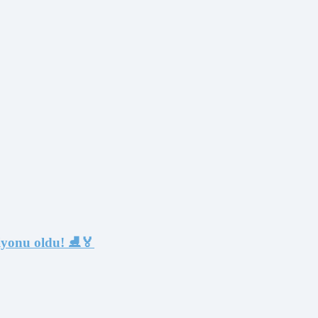
iyonu oldu! ⛸️🏅