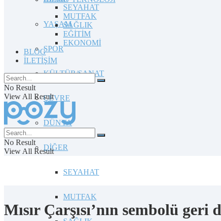
SEYAHAT
MUTFAK
YAŞAM
SAĞLIK
EĞİTİM
EKONOMİ
SPOR
BLOG
İLETİŞİM
KÜLTÜR/SANAT
No Result
View All Result
ÇEVRE
DÜNYA
No Result
DİĞER
View All Result
SEYAHAT
MUTFAK
Mısır Çarşısı’nın sembolü geri