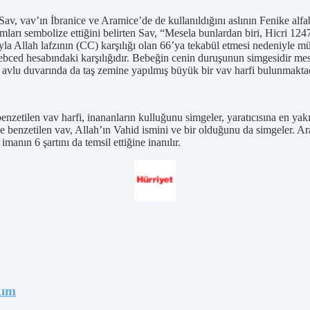
v, vav’ın İbranice ve Aramice’de de kullanıldığını aslının Fenike alfab
ımları sembolize ettiğini belirten Sav, “Mesela bunlardan biri, Hicri 12
la Allah lafzının (CC) karşılığı olan 66’ya tekabül etmesi nedeniyle mü
n ebced hesabındaki karşılığıdır. Bebeğin cenin duruşunun simgesidir mese
 avlu duvarında da taş zemine yapılmış büyük bir vav harfi bulunmakta
benzetilen vav harfi, inananların kulluğunu simgeler, yaratıcısına en yak
 benzetilen vav, Allah’ın Vahid ismini ve bir olduğunu da simgeler. Ar
anın 6 şartını da temsil ettiğine inanılır.
kım