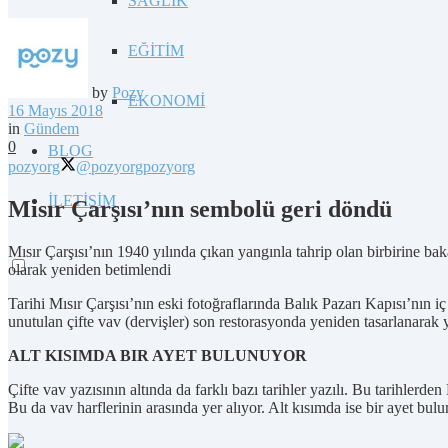
SAĞLIK
EĞİTİM
by
Pozy
EKONOMİ
16 Mayıs 2018
in
Gündem
0
BLOG
pozyorg
@pozyorg
pozyorg
İLETİŞİM
Mısır Çarşısı’nın sembolü geri döndü
Mısır Çarşısı’nın 1940 yılında çıkan yangınla tahrip olan birbirine bak
olarak yeniden betimlendi
Tarihi Mısır Çarşısı’nın eski fotoğraflarında Balık Pazarı Kapısı’nın 
unutulan çifte vav (dervişler) son restorasyonda yeniden tasarlanarak 
ALT KISIMDA BIR AYET BULUNUYOR
Çifte vav yazısının altında da farklı bazı tarihler yazılı. Bu tarihlerd
Bu da vav harflerinin arasında yer alıyor. Alt kısımda ise bir ayet bul