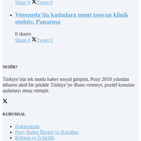
Share
0
Tweet
0
Venezuela’da kadınlara umut taşıyan klinik
otobüs: Panarosa
0 shares
Share
0
Tweet
0
NEDİR?
Türkiye’nin tek mutlu haber sosyal girişimi, Pozy 2018 yılından
itibaren aktif bir şekilde Türkiye’ye ilham vermeyi, pozitif konuları
aşılamayı amaç etmiştir.
KURUMSAL
Hakkımızda
Pozy Haber İlkeleri ve Kuralları
Reklam ve İş birliği