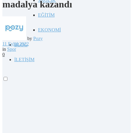
SAĞLIK
madalya kazandı
EĞİTİM
EKONOMİ
by
Pozy
11 Eylül 2022
BLOG
in
Spor
0
İLETİŞİM