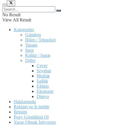
No Result
View All Result
Kategoriler
Gündem
Bilim / Teknoloji
Yaşam
Spor
Kültür / Sanat
Diğer
Çevre
Seyahat
Mutfak
Sağlık
Eğitim
Ekonomi
Dünya
Hakkımızda
Reklam ve İş birliği
İletişim
Pozy Gönüllüsü Ol
Yazar Olmak İstiyorum