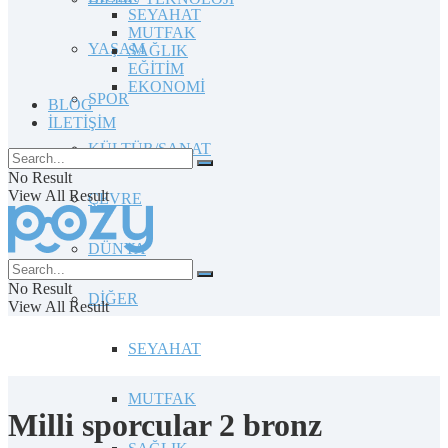
SEYAHAT
MUTFAK
YAŞAM
SAĞLIK
EĞİTİM
EKONOMİ
SPOR
BLOG
İLETİŞİM
KÜLTÜR/SANAT
No Result
View All Result
ÇEVRE
DÜNYA
No Result
DİĞER
View All Result
SEYAHAT
MUTFAK
Milli sporcular 2 bronz