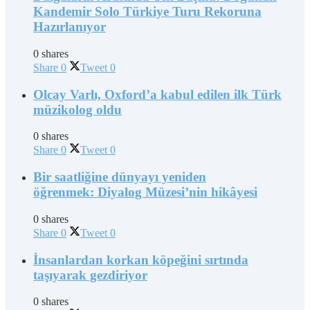
Kandemir Solo Türkiye Turu Rekoruna
Hazırlanıyor
0 shares
Share
0
Tweet
0
Olcay Varlı, Oxford’a kabul edilen ilk Türk
müzikolog oldu
0 shares
Share
0
Tweet
0
Bir saatliğine dünyayı yeniden
öğrenmek: Diyalog Müzesi’nin hikâyesi
0 shares
Share
0
Tweet
0
İnsanlardan korkan köpeğini sırtında
taşıyarak gezdiriyor
0 shares