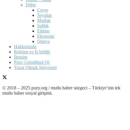
Diğer
Çevre
Seyahat
Mutfak
Sağlık
Eğitim
Ekonomi
Dünya
Hakkımızda
Reklam ve İş birliği
İletişim
Pozy Gönüllüsü Ol
Yazar Olmak İstiyorum
© 2018 – 2025 pozy.org / mutlu haber süzgeci – Türkiye’nin tek
mutlu haber sosyal girişimi.