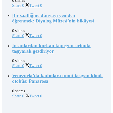
0 shares
Share
0
Tweet
0
Bir saatliğine dünyayı yeniden
öğrenmek: Diyalog Müzesi’nin hikâyesi
0 shares
Share
0
Tweet
0
İnsanlardan korkan köpeğini sırtında
taşıyarak gezdiriyor
0 shares
Share
0
Tweet
0
Venezuela’da kadınlara umut taşıyan klinik
otobüs: Panarosa
0 shares
Share
0
Tweet
0