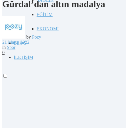
SAĞLIK
Gürdal’dan altın madalya
EĞİTİM
EKONOMİ
by
Pozy
21 Mayıs 2022
BLOG
in
Spor
0
İLETİŞİM