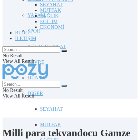
SEYAHAT
MUTFAK
YAŞAM
SAĞLIK
EĞİTİM
EKONOMİ
SPOR
BLOG
İLETİŞİM
KÜLTÜR/SANAT
No Result
View All Result
ÇEVRE
DÜNYA
No Result
DİĞER
View All Result
SEYAHAT
MUTFAK
Milli para tekvandocu Gamze