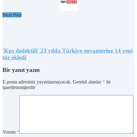
Next Post
'Kuş dedektifi' 23 yılda Türkiye envanterine 14 yeni
tür ekledi
Bir yanıt yazın
E-posta adresiniz yayınlanmayacak.
Gerekli alanlar
*
ile
işaretlenmişlerdir
Yorum
*