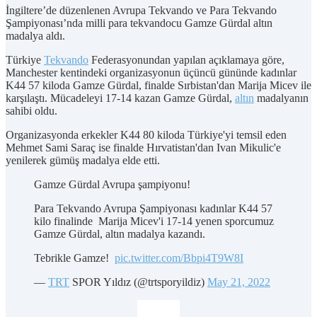
İngiltere’de düzenlenen Avrupa Tekvando ve Para Tekvando
Şampiyonası’nda milli para tekvandocu Gamze Gürdal altın
madalya aldı.
Türkiye
Tekvando
Federasyonundan yapılan açıklamaya göre,
Manchester kentindeki organizasyonun üçüncü gününde kadınlar
K44 57 kiloda Gamze Gürdal, finalde Sırbistan'dan Marija Micev ile
karşılaştı. Mücadeleyi 17-14 kazan Gamze Gürdal,
altın
madalyanın
sahibi oldu.
Organizasyonda erkekler K44 80 kiloda Türkiye'yi temsil eden
Mehmet Sami Saraç ise finalde Hırvatistan'dan Ivan Mikulic'e
yenilerek gümüş madalya elde etti.
Gamze Gürdal Avrupa şampiyonu!
Para Tekvando Avrupa Şampiyonası kadınlar K44 57
kilo finalinde Marija Micev'i 17-14 yenen sporcumuz
Gamze Gürdal, altın madalya kazandı.
Tebrikle Gamze!
pic.twitter.com/Bbpi4T9W8I
—
TRT
SPOR Yıldız (@trtsporyildiz)
May 21, 2022