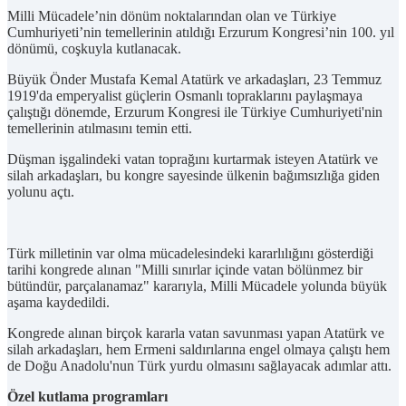
Milli Mücadele’nin dönüm noktalarından olan ve Türkiye
Cumhuriyeti’nin temellerinin atıldığı Erzurum Kongresi’nin 100. yıl
dönümü, coşkuyla kutlanacak.
Büyük Önder Mustafa Kemal Atatürk ve arkadaşları, 23 Temmuz
1919'da emperyalist güçlerin Osmanlı topraklarını paylaşmaya
çalıştığı dönemde, Erzurum Kongresi ile Türkiye Cumhuriyeti'nin
temellerinin atılmasını temin etti.
Düşman işgalindeki vatan toprağını kurtarmak isteyen Atatürk ve
silah arkadaşları, bu kongre sayesinde ülkenin bağımsızlığa giden
yolunu açtı.
Türk milletinin var olma mücadelesindeki kararlılığını gösterdiği
tarihi kongrede alınan "Milli sınırlar içinde vatan bölünmez bir
bütündür, parçalanamaz" kararıyla, Milli Mücadele yolunda büyük
aşama kaydedildi.
Kongrede alınan birçok kararla vatan savunması yapan Atatürk ve
silah arkadaşları, hem Ermeni saldırılarına engel olmaya çalıştı hem
de Doğu Anadolu'nun Türk yurdu olmasını sağlayacak adımlar attı.
Özel kutlama programları