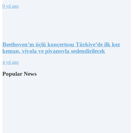
9 yıl ago
Beethoven’ın üçlü konçertosu Türkiye’de ilk kez
keman, viyola ve piyanoyla seslendirilecek
4 yıl ago
Popular News