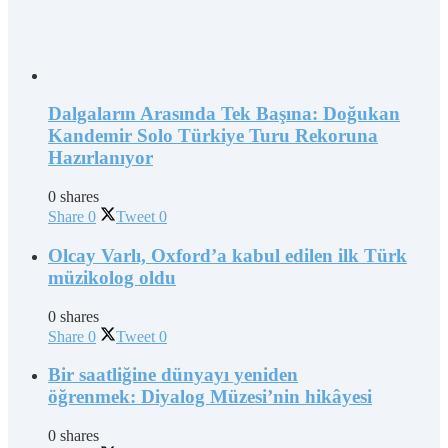
Dalgaların Arasında Tek Başına: Doğukan
Kandemir Solo Türkiye Turu Rekoruna
Hazırlanıyor
0 shares
Share
0
Tweet
0
Olcay Varlı, Oxford’a kabul edilen ilk Türk
müzikolog oldu
0 shares
Share
0
Tweet
0
Bir saatliğine dünyayı yeniden
öğrenmek: Diyalog Müzesi’nin hikâyesi
0 shares