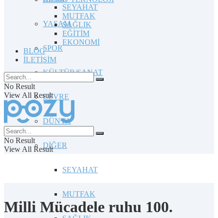
SEYAHAT
MUTFAK
YAŞAM
SAĞLIK
EĞİTİM
EKONOMİ
SPOR
BLOG
İLETİŞİM
KÜLTÜR/SANAT
No Result
View All Result
ÇEVRE
DÜNYA
No Result
DİĞER
View All Result
SEYAHAT
MUTFAK
Milli Mücadele ruhu 100.