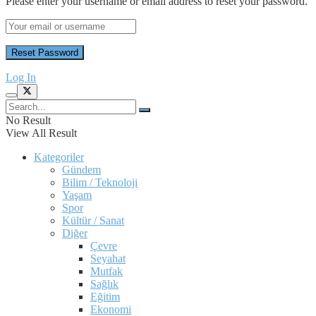
Please enter your username or email address to reset your password.
Log In
No Result
View All Result
Kategoriler
Gündem
Bilim / Teknoloji
Yaşam
Spor
Kültür / Sanat
Diğer
Çevre
Seyahat
Mutfak
Sağlık
Eğitim
Ekonomi