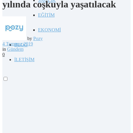
SAĞLIK
yılında coşkuyla yaşatılacak
EĞİTİM
EKONOMİ
by
Pozy
4 Temmuz 2019
BLOG
in
Gündem
0
İLETİŞİM