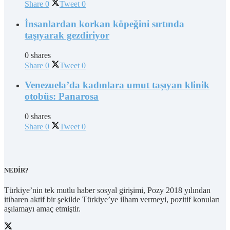
Share
0
Tweet
0
İnsanlardan korkan köpeğini sırtında
taşıyarak gezdiriyor
0 shares
Share
0
Tweet
0
Venezuela’da kadınlara umut taşıyan klinik
otobüs: Panarosa
0 shares
Share
0
Tweet
0
NEDİR?
Türkiye’nin tek mutlu haber sosyal girişimi, Pozy 2018 yılından
itibaren aktif bir şekilde Türkiye’ye ilham vermeyi, pozitif konuları
aşılamayı amaç etmiştir.