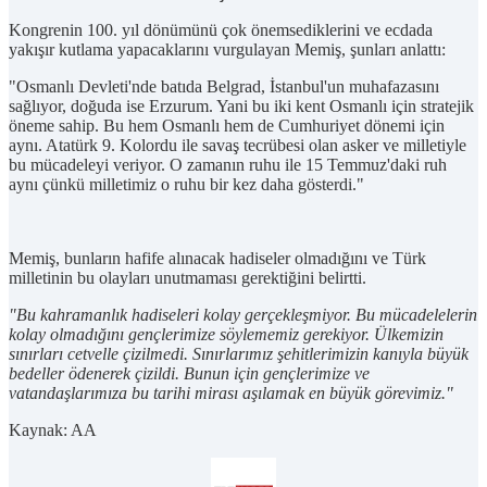
Kongrenin 100. yıl dönümünü çok önemsediklerini ve ecdada
yakışır kutlama yapacaklarını vurgulayan Memiş, şunları anlattı:
"Osmanlı Devleti'nde batıda Belgrad, İstanbul'un muhafazasını
sağlıyor, doğuda ise Erzurum. Yani bu iki kent Osmanlı için stratejik
öneme sahip. Bu hem Osmanlı hem de Cumhuriyet dönemi için
aynı. Atatürk 9. Kolordu ile savaş tecrübesi olan asker ve milletiyle
bu mücadeleyi veriyor. O zamanın ruhu ile 15 Temmuz'daki ruh
aynı çünkü milletimiz o ruhu bir kez daha gösterdi."
Memiş, bunların hafife alınacak hadiseler olmadığını ve Türk
milletinin bu olayları unutmaması gerektiğini belirtti.
"Bu kahramanlık hadiseleri kolay gerçekleşmiyor. Bu mücadelelerin
kolay olmadığını gençlerimize söylememiz gerekiyor. Ülkemizin
sınırları cetvelle çizilmedi. Sınırlarımız şehitlerimizin kanıyla büyük
bedeller ödenerek çizildi. Bunun için gençlerimize ve
vatandaşlarımıza bu tarihi mirası aşılamak en büyük görevimiz."
Kaynak: AA