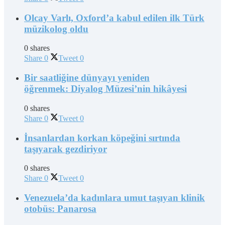
Olcay Varlı, Oxford’a kabul edilen ilk Türk
müzikolog oldu
0 shares
Share
0
Tweet
0
Bir saatliğine dünyayı yeniden
öğrenmek: Diyalog Müzesi’nin hikâyesi
0 shares
Share
0
Tweet
0
İnsanlardan korkan köpeğini sırtında
taşıyarak gezdiriyor
0 shares
Share
0
Tweet
0
Venezuela’da kadınlara umut taşıyan klinik
otobüs: Panarosa