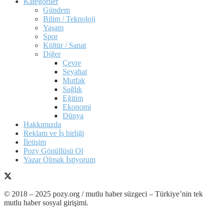
Kategoriler
Gündem
Bilim / Teknoloji
Yaşam
Spor
Kültür / Sanat
Diğer
Çevre
Seyahat
Mutfak
Sağlık
Eğitim
Ekonomi
Dünya
Hakkımızda
Reklam ve İş birliği
İletişim
Pozy Gönüllüsü Ol
Yazar Olmak İstiyorum
© 2018 – 2025 pozy.org / mutlu haber süzgeci – Türkiye’nin tek
mutlu haber sosyal girişimi.