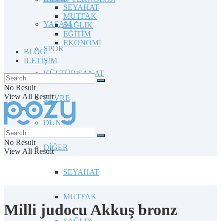
SEYAHAT
MUTFAK
YAŞAM
SAĞLIK
EĞİTİM
EKONOMİ
SPOR
BLOG
İLETİŞİM
KÜLTÜR/SANAT
No Result
View All Result
ÇEVRE
DÜNYA
No Result
DİĞER
View All Result
SEYAHAT
MUTFAK
Milli judocu Akkuş bronz