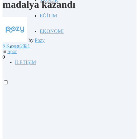
SAĞLIK
madalya kazandı
EĞİTİM
EKONOMİ
by
Pozy
5 Kasım 2021
BLOG
in
Spor
0
İLETİŞİM