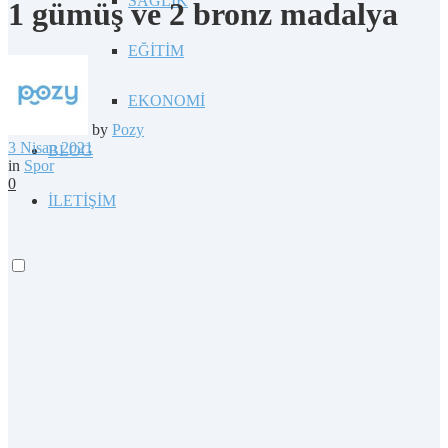
SAĞLIK
1 gümüş ve 2 bronz madalya
EĞİTİM
EKONOMİ
by
Pozy
3 Nisan 2021
BLOG
in
Spor
0
İLETİŞİM