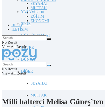
SEYAHAT
MUTFAK
YAŞAM
SAĞLIK
EĞİTİM
EKONOMİ
SPOR
BLOG
İLETİŞİM
KÜLTÜR/SANAT
No Result
View All Result
ÇEVRE
DÜNYA
No Result
DİĞER
View All Result
SEYAHAT
MUTFAK
Milli halterci Melisa Güneş’ten