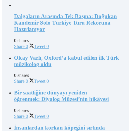
Dalgaların Arasında Tek Başına: Doğukan
Kandemir Solo Türkiye Turu Rekoruna
Hazırlanıyor
0 shares
Share
0
Tweet
0
Olcay Varlı, Oxford’a kabul edilen ilk Türk
müzikolog oldu
0 shares
Share
0
Tweet
0
Bir saatliğine dünyayı yeniden
öğrenmek: Diyalog Müzesi’nin hikâyesi
0 shares
Share
0
Tweet
0
İnsanlardan korkan köpeğini sırtında