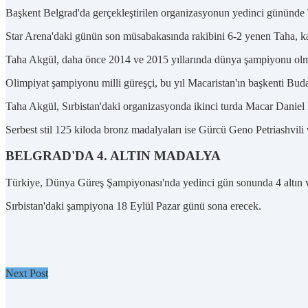
Başkent Belgrad'da gerçekleştirilen organizasyonun yedinci gününde T
Star Arena'daki günün son müsabakasında rakibini 6-2 yenen Taha, k
Taha Akgül, daha önce 2014 ve 2015 yıllarında dünya şampiyonu ol
Olimpiyat şampiyonu milli güreşçi, bu yıl Macaristan'ın başkenti Bud
Taha Akgül, Sırbistan'daki organizasyonda ikinci turda Macar Daniel L
Serbest stil 125 kiloda bronz madalyaları ise Gürcü Geno Petriashvili 
BELGRAD'DA 4. ALTIN MADALYA
Türkiye, Dünya Güreş Şampiyonası'nda yedinci gün sonunda 4 altın v
Sırbistan'daki şampiyona 18 Eylül Pazar günü sona erecek.
Next Post