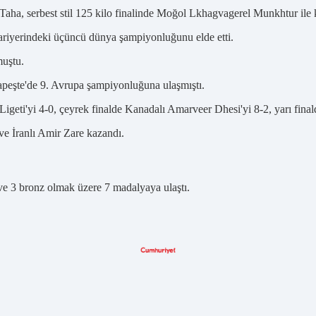
aha, serbest stil 125 kilo finalinde Moğol Lkhagvagerel Munkhtur ile ka
ariyerindeki üçüncü dünya şampiyonluğunu elde etti.
muştu.
apeşte'de 9. Avrupa şampiyonluğuna ulaşmıştı.
igeti'yi 4-0, çeyrek finalde Kanadalı Amarveer Dhesi'yi 8-2, yarı fina
ve İranlı Amir Zare kazandı.
e 3 bronz olmak üzere 7 madalyaya ulaştı.