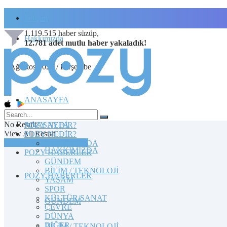
İletişim
1.119.515
haber süzüp,
Hakkımızda
12.781
adet
mutlu haber
yakaladık!
6 Ağustos 2026 / Perşembe
ANASAYFA
No Result
POZY NEDİR?
ANASAYFA
View All Result
POZY NEDİR?
TOPLULUĞA KATILIN
HAKKIMIZDA
HAKKIMIZDA
POZY HABERLER
GÜNDEM
BİLİM / TEKNOLOJİ
POZY HABERLER
YAŞAM
SPOR
KÜLTÜR/SANAT
GÜNDEM
ÇEVRE
DÜNYA
DİĞER
BİLİM / TEKNOLOJİ