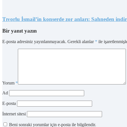
Tıvorlu İsmail’in konserde zor anları: Sahneden indir
Bir yanıt yazın
E-posta adresiniz yayınlanmayacak.
Gerekli alanlar
*
ile işaretlenmişl
Yorum
*
Ad
E-posta
İnternet sitesi
Beni sonraki yorumlar için e-posta ile bilgilendir.