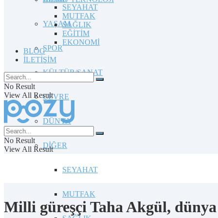
SEYAHAT
MUTFAK
YAŞAM
SAĞLIK
EĞİTİM
EKONOMİ
SPOR
BLOG
İLETİŞİM
KÜLTÜR/SANAT
No Result
View All Result
ÇEVRE
DÜNYA
No Result
DİĞER
View All Result
SEYAHAT
MUTFAK
Milli güreşçi Taha Akgül, düny