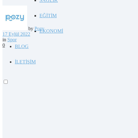
SAĞLIK
EĞİTİM
by
Pozy
EKONOMİ
17 Eylül 2022
in
Spor
0
BLOG
İLETİŞİM