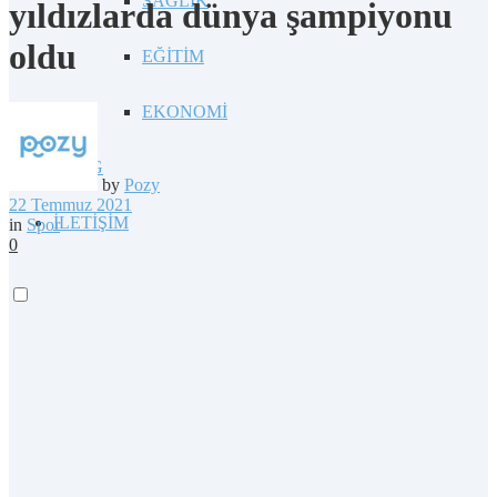
SAĞLIK
yıldızlarda dünya şampiyonu
oldu
EĞİTİM
EKONOMİ
BLOG
by
Pozy
22 Temmuz 2021
İLETİŞİM
in
Spor
0