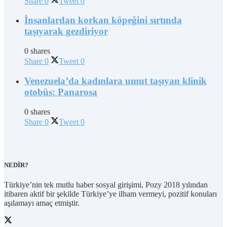
Share
0
Tweet
0
İnsanlardan korkan köpeğini sırtında
taşıyarak gezdiriyor
0 shares
Share
0
Tweet
0
Venezuela’da kadınlara umut taşıyan klinik
otobüs: Panarosa
0 shares
Share
0
Tweet
0
NEDİR?
Türkiye’nin tek mutlu haber sosyal girişimi, Pozy 2018 yılından
itibaren aktif bir şekilde Türkiye’ye ilham vermeyi, pozitif konuları
aşılamayı amaç etmiştir.