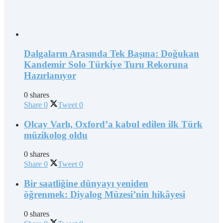
Dalgaların Arasında Tek Başına: Doğukan
Kandemir Solo Türkiye Turu Rekoruna
Hazırlanıyor
0 shares
Share
0
Tweet
0
Olcay Varlı, Oxford’a kabul edilen ilk Türk
müzikolog oldu
0 shares
Share
0
Tweet
0
Bir saatliğine dünyayı yeniden
öğrenmek: Diyalog Müzesi’nin hikâyesi
0 shares