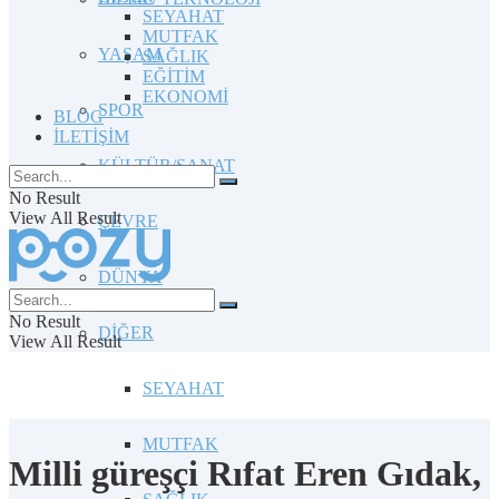
SEYAHAT
MUTFAK
YAŞAM
SAĞLIK
EĞİTİM
EKONOMİ
SPOR
BLOG
İLETİŞİM
KÜLTÜR/SANAT
No Result
View All Result
ÇEVRE
DÜNYA
No Result
DİĞER
View All Result
SEYAHAT
MUTFAK
Milli güreşçi Rıfat Eren Gıdak,