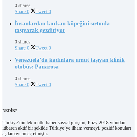
0 shares
Share
0
Tweet
0
İnsanlardan korkan köpeğini sırtında
taşıyarak gezdiriyor
0 shares
Share
0
Tweet
0
Venezuela’da kadınlara umut taşıyan klinik
otobüs: Panarosa
0 shares
Share
0
Tweet
0
NEDİR?
Türkiye’nin tek mutlu haber sosyal girişimi, Pozy 2018 yılından
itibaren aktif bir şekilde Türkiye’ye ilham vermeyi, pozitif konuları
aşılamayı amaç etmiştir.