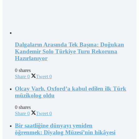
Dalgaların Arasında Tek Başına: Doğukan
Kandemir Solo Türkiye Turu Rekoruna
Hazırlanıyor
0 shares
Share
0
Tweet
0
Olcay Varlı, Oxford’a kabul edilen ilk Türk
müzikolog oldu
0 shares
Share
0
Tweet
0
Bir saatliğine dünyayı yeniden
öğrenmek: Diyalog Müzesi’nin hikâyesi