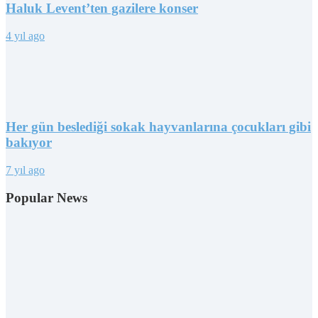
Haluk Levent’ten gazilere konser
4 yıl ago
Her gün beslediği sokak hayvanlarına çocukları gibi
bakıyor
7 yıl ago
Popular News