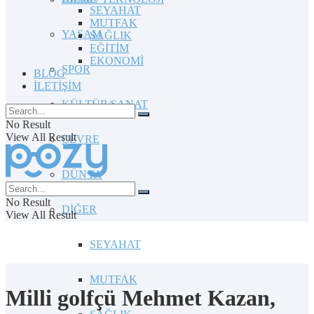
SEYAHAT
MUTFAK
YAŞAM
SAĞLIK
EĞİTİM
EKONOMİ
SPOR
BLOG
İLETİŞİM
KÜLTÜR/SANAT
No Result
View All Result
ÇEVRE
DÜNYA
No Result
DİĞER
View All Result
SEYAHAT
MUTFAK
Milli golfçü Mehmet Kazan,