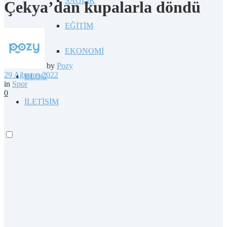
SAĞLIK
Çekya’dan kupalarla döndü
EĞİTİM
EKONOMİ
by
Pozy
29 Ağustos 2022
BLOG
in
Spor
0
İLETİŞİM