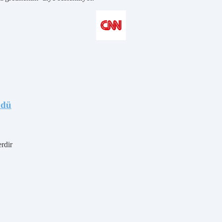
ndü
erdir