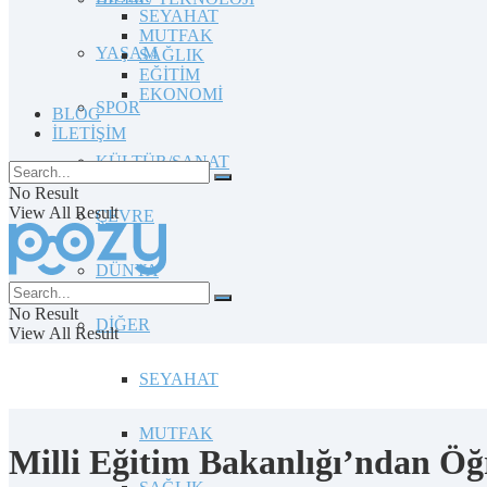
SEYAHAT
MUTFAK
YAŞAM
SAĞLIK
EĞİTİM
EKONOMİ
SPOR
BLOG
İLETİŞİM
KÜLTÜR/SANAT
No Result
View All Result
ÇEVRE
DÜNYA
No Result
DİĞER
View All Result
SEYAHAT
MUTFAK
Milli Eğitim Bakanlığı’ndan Öğ