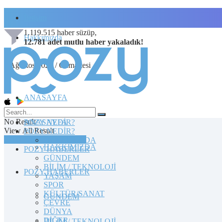
İletişim
1.119.515
haber süzüp,
Hakkımızda
12.781
adet
mutlu haber
yakaladık!
8 Ağustos 2026 / Cumartesi
ANASAYFA
No Result
POZY NEDİR?
ANASAYFA
View All Result
POZY NEDİR?
TOPLULUĞA KATILIN
HAKKIMIZDA
HAKKIMIZDA
POZY HABERLER
GÜNDEM
BİLİM / TEKNOLOJİ
POZY HABERLER
YAŞAM
SPOR
KÜLTÜR/SANAT
GÜNDEM
ÇEVRE
DÜNYA
DİĞER
BİLİM / TEKNOLOJİ