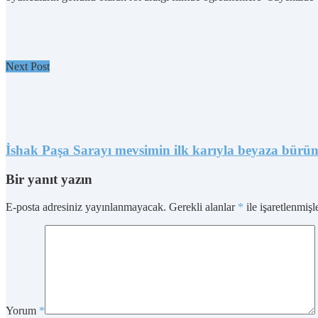
Next Post
İshak Paşa Sarayı mevsimin ilk karıyla beyaza bürü
Bir yanıt yazın
E-posta adresiniz yayınlanmayacak.
Gerekli alanlar
*
ile işaretlenmişl
Yorum
*