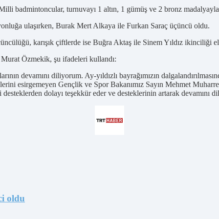
illi badmintoncular, turnuvayı 1 altın, 1 gümüş ve 2 bronz madalyayl
iyonluğa ulaşırken, Burak Mert Alkaya ile Furkan Saraç üçüncü oldu.
ncülüğü, karışık çiftlerde ise Buğra Aktaş ile Sinem Yıldız ikinciliği eld
Murat Özmekik, şu ifadeleri kullandı:
ılarının devamını diliyorum. Ay-yıldızlı bayrağımızın dalgalandırılması
eklerini esirgemeyen Gençlik ve Spor Bakanımız Sayın Mehmet Muha
esteklerden dolayı teşekkür eder ve desteklerinin artarak devamını di
ci oldu