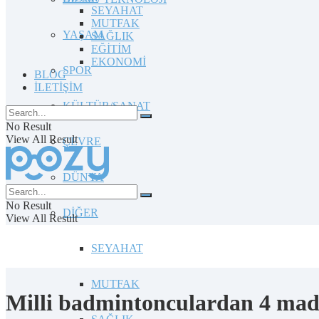
SEYAHAT
MUTFAK
YAŞAM
SAĞLIK
EĞİTİM
EKONOMİ
SPOR
BLOG
İLETİŞİM
KÜLTÜR/SANAT
No Result
View All Result
ÇEVRE
DÜNYA
No Result
DİĞER
View All Result
SEYAHAT
MUTFAK
Milli badmintonculardan 4 mad