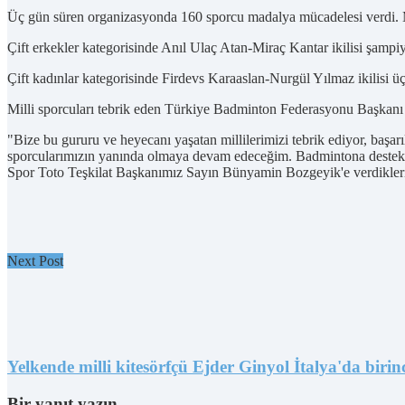
Üç gün süren organizasyonda 160 sporcu madalya mücadelesi verdi. M
Çift erkekler kategorisinde Anıl Ulaç Atan-Miraç Kantar ikilisi şamp
Çift kadınlar kategorisinde Firdevs Karaaslan-Nurgül Yılmaz ikilisi üçü
Milli sporcuları tebrik eden Türkiye Badminton Federasyonu Başkanı 
"Bize bu gururu ve heyecanı yaşatan millilerimizi tebrik ediyor, başar
sporcularımızın yanında olmaya devam edeceğim. Badmintona dest
Spor Toto Teşkilat Başkanımız Sayın Bünyamin Bozgeyik'e verdikleri d
Next Post
Yelkende milli kitesörfçü Ejder Ginyol İtalya'da birin
Bir yanıt yazın