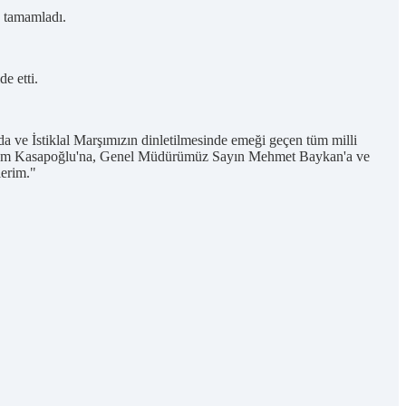
a tamamladı.
e etti.
nda ve İstiklal Marşımızın dinletilmesinde emeği geçen tüm milli
rrem Kasapoğlu'na, Genel Müdürümüz Sayın Mehmet Baykan'a ve
lerim."