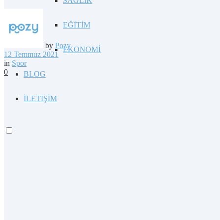
SAĞLIK
EĞİTİM
by
Pozy
EKONOMİ
12 Temmuz 2021
in
Spor
0
BLOG
İLETİŞİM