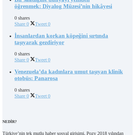
öğrenmek: Diyalog Müzesi’nin hikâyesi
0 shares
Share
0
Tweet
0
İnsanlardan korkan köpeğini sırtında
taşıyarak gezdiriyor
0 shares
Share
0
Tweet
0
Venezuela’da kadınlara umut taşıyan klinik
otobüs: Panarosa
0 shares
Share
0
Tweet
0
NEDİR?
Türkiye’nin tek mutlu haber sosyal girişimi, Pozy 2018 yılından