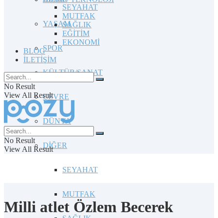
SEYAHAT
MUTFAK
YAŞAM
SAĞLIK
EĞİTİM
EKONOMİ
SPOR
BLOG
İLETİŞİM
KÜLTÜR/SANAT
No Result
View All Result
ÇEVRE
DÜNYA
No Result
DİĞER
View All Result
SEYAHAT
MUTFAK
Milli atlet Özlem Becerek