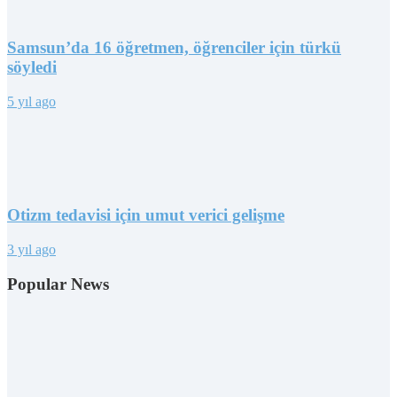
Samsun’da 16 öğretmen, öğrenciler için türkü
söyledi
5 yıl ago
Otizm tedavisi için umut verici gelişme
3 yıl ago
Popular News