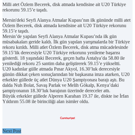
Milli atet Özlem Becerek, disk atmada kendisine ait U20 Türkiye
rekorunu 59.15’e taşıdı.
Mersin'deki Seyfi Alanya Atmalar Kupası’nın ilk gününde milli atet
Özlem Becerek, disk atmada kendisine ait U20 Türkiye rekorunu
59.15’e taşıdı.
Mersin’de yapılan Seyfi Alanya Atmalar Kupası’nda ilk gün
müsabakaları geride kaldı. İlk gün yapılan yarışmalarda bir Türkiye
rekoru kırıldı. Milli atlet Özlem Becerek, disk atma mücadelesinde
59.15’lik derecesiyle U20 Türkiye rekorunu yenileme başarısı
gösterdi. 18 yaşındaki Becerek, geçen hafta Antalya’da 58.80 ile
yenilediği rekoru 25 santim daha geliştirerek 59.15’e yükseltti.
U20 kadınlar gülle atmada Pınar Akyol, 16.30’luk derecesiyle
günün dikkat çeken sonuçlarından bir başkasına imza atarken, U20
erkekler güllede üç atlet Dünya U20 Şampiyonası barajı aştı. Bu
dalda Nuh Bolat, Savaş Parlak ve Melih Gökalp, Kenya’daki
şampiyonanın 18.30’luk barajının üzerinde dereceler attı.
Büyük erkekler güllede Alperen Karahan 19.37 ile, diskte ise İrfan
Yıldırım 55.08 ile birinciliği alan isimler oldu.
Next Post