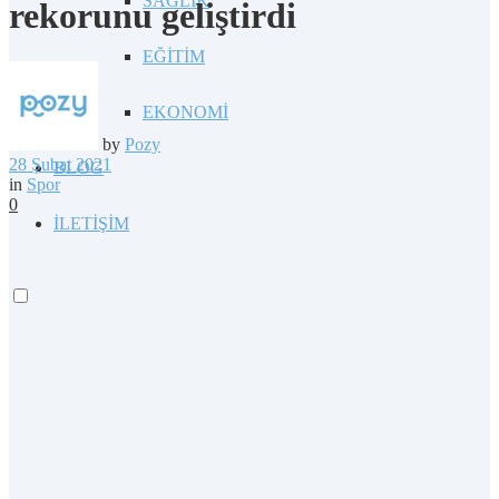
SAĞLIK
rekorunu geliştirdi
EĞİTİM
EKONOMİ
by
Pozy
28 Şubat 2021
BLOG
in
Spor
0
İLETİŞİM