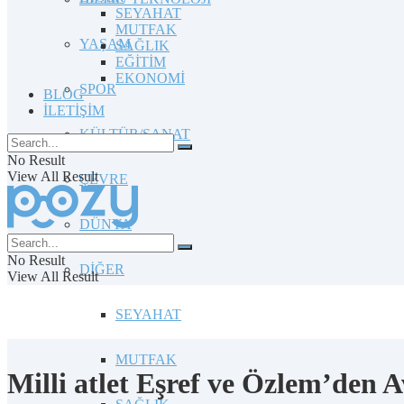
SEYAHAT
MUTFAK
YAŞAM
SAĞLIK
EĞİTİM
EKONOMİ
SPOR
BLOG
İLETİŞİM
KÜLTÜR/SANAT
No Result
View All Result
ÇEVRE
DÜNYA
No Result
DİĞER
View All Result
SEYAHAT
MUTFAK
Milli atlet Eşref ve Özlem’den