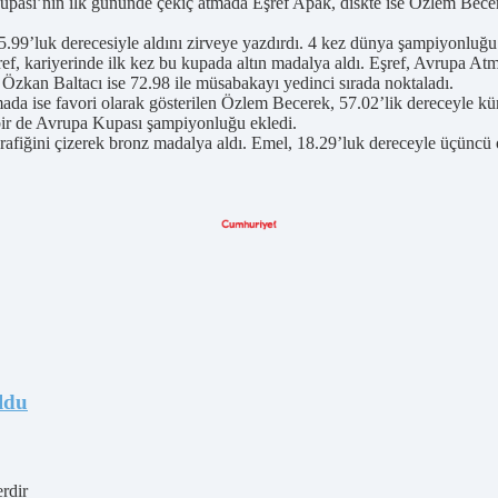
upası’nın ilk gününde çekiç atmada Eşref Apak, diskte ise Özlem Bece
5.99’luk derecesiyle aldını zirveye yazdırdı. 4 kez dünya şampiyonlu
Eşref, kariyerinde ilk kez bu kupada altın madalya aldı. Eşref, Avrupa 
 Özkan Baltacı ise 72.98 ile müsabakayı yedinci sırada noktaladı.
ada ise favori olarak gösterilen Özlem Becerek, 57.02’lik dereceyle k
 bir de Avrupa Kupası şampiyonluğu ekledi.
grafiğini çizerek bronz madalya aldı. Emel, 18.29’luk dereceyle üçüncü 
ldu
erdir