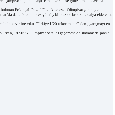
rek şampiyonluğuna ulaştı. Emel Dereli ise gülle atmada Avrupa
ğu bulunan Polonyalı Pawel Fajdek ve eski Olimpiyat şampiyonu
Atmalar’da daha önce bir kez gümüş, bir kez de bronz madalya elde etme
ürsünün zirvesine çıktı. Türkiye U20 rekortmeni Özlem, yarışmayı en
olurken, 18.50’lik Olimpiyat barajını geçemese de sıralamada şansını