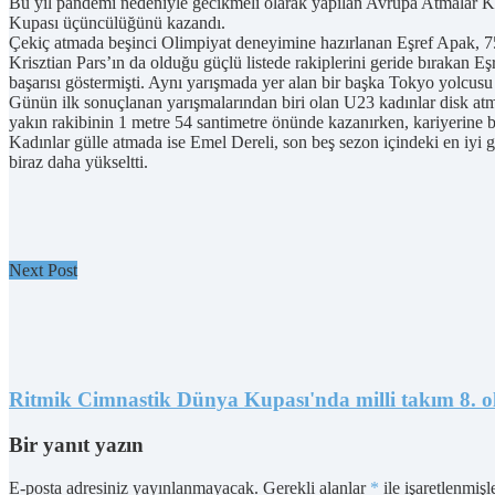
Bu yıl pandemi nedeniyle gecikmeli olarak yapılan Avrupa Atmalar K
Kupası üçüncülüğünü kazandı.
Çekiç atmada beşinci Olimpiyat deneyimine hazırlanan Eşref Apak, 7
Krisztian Pars’ın da olduğu güçlü listede rakiplerini geride bırakan 
başarısı göstermişti. Aynı yarışmada yer alan bir başka Tokyo yolcusu
Günün ilk sonuçlanan yarışmalarından biri olan U23 kadınlar disk atm
yakın rakibinin 1 metre 54 santimetre önünde kazanırken, kariyerine
Kadınlar gülle atmada ise Emel Dereli, son beş sezon içindeki en iyi 
biraz daha yükseltti.
Next Post
Ritmik Cimnastik Dünya Kupası'nda milli takım 8. o
Bir yanıt yazın
E-posta adresiniz yayınlanmayacak.
Gerekli alanlar
*
ile işaretlenmişl