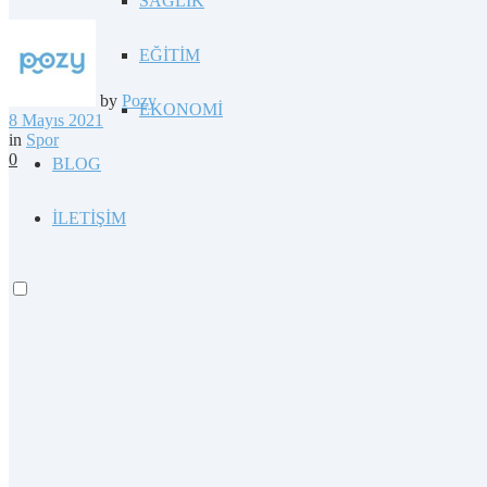
SAĞLIK
EĞİTİM
by
Pozy
EKONOMİ
8 Mayıs 2021
in
Spor
0
BLOG
İLETİŞİM