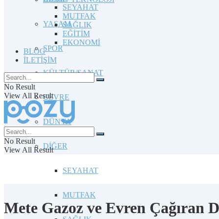
SEYAHAT
MUTFAK
YAŞAM
SAĞLIK
EĞİTİM
EKONOMİ
SPOR
BLOG
İLETİŞİM
KÜLTÜR/SANAT
No Result
View All Result
ÇEVRE
DÜNYA
No Result
DİĞER
View All Result
SEYAHAT
MUTFAK
Mete Gazoz ve Evren Çağıran D