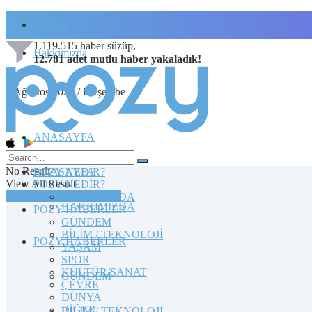
İletişim
1.119.515
haber süzüp,
Hakkımızda
12.781
adet
mutlu haber
yakaladık!
6 Ağustos 2026 / Perşembe
ANASAYFA
No Result
POZY NEDİR?
ANASAYFA
View All Result
POZY NEDİR?
TOPLULUĞA KATILIN
HAKKIMIZDA
HAKKIMIZDA
POZY HABERLER
GÜNDEM
BİLİM / TEKNOLOJİ
POZY HABERLER
YAŞAM
SPOR
KÜLTÜR/SANAT
GÜNDEM
ÇEVRE
DÜNYA
DİĞER
BİLİM / TEKNOLOJİ