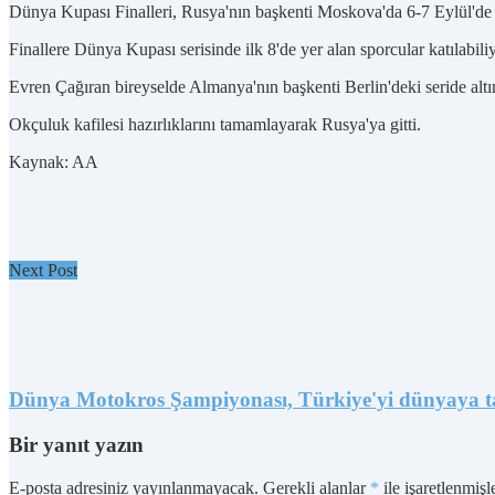
Dünya Kupası Finalleri, Rusya'nın başkenti Moskova'da 6-7 Eylül'de g
Finallere Dünya Kupası serisinde ilk 8'de yer alan sporcular katılabil
Evren Çağıran bireyselde Almanya'nın başkenti Berlin'deki seride alt
Okçuluk kafilesi hazırlıklarını tamamlayarak Rusya'ya gitti.
Kaynak: AA
Next Post
Dünya Motokros Şampiyonası, Türkiye'yi dünyaya t
Bir yanıt yazın
E-posta adresiniz yayınlanmayacak.
Gerekli alanlar
*
ile işaretlenmişl