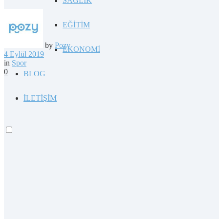
SAĞLIK
EĞİTİM
by
Pozy
EKONOMİ
4 Eylül 2019
in
Spor
0
BLOG
İLETİŞİM