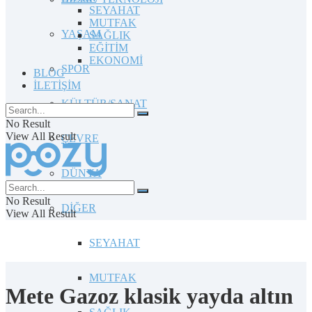
SEYAHAT
MUTFAK
YAŞAM
SAĞLIK
EĞİTİM
EKONOMİ
SPOR
BLOG
İLETİŞİM
KÜLTÜR/SANAT
No Result
View All Result
ÇEVRE
DÜNYA
No Result
DİĞER
View All Result
SEYAHAT
MUTFAK
Mete Gazoz klasik yayda altın