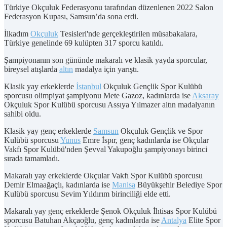
Türkiye Okçuluk Federasyonu tarafından düzenlenen 2022 Salon
Federasyon Kupası, Samsun’da sona erdi.
İlkadım
Okçuluk
Tesisleri'nde gerçekleştirilen müsabakalara,
Türkiye genelinde 69 kulüpten 317 sporcu katıldı.
Şampiyonanın son gününde makaralı ve klasik yayda sporcular,
bireysel atışlarda
altın
madalya için yarıştı.
Klasik yay erkeklerde
İstanbul
Okçuluk Gençlik Spor Kulübü
sporcusu olimpiyat şampiyonu Mete Gazoz, kadınlarda ise
Aksaray
Okçuluk Spor Kulübü sporcusu Assıya Yılmazer altın madalyanın
sahibi oldu.
Klasik yay genç erkeklerde
Samsun
Okçuluk Gençlik ve Spor
Kulübü sporcusu
Yunus
Emre İspır, genç kadınlarda ise Okçular
Vakfı Spor Kulübü'nden Şevval Yakupoğlu şampiyonayı birinci
sırada tamamladı.
Makaralı yay erkeklerde Okçular Vakfı Spor Kulübü sporcusu
Demir Elmaağaçlı, kadınlarda ise
Manisa
Büyükşehir Belediye Spor
Kulübü sporcusu Sevim Yıldırım birinciliği elde etti.
Makaralı yay genç erkeklerde Şenok Okçuluk İhtisas Spor Kulübü
sporcusu Batuhan Akçaoğlu, genç kadınlarda ise
Antalya
Elite Spor