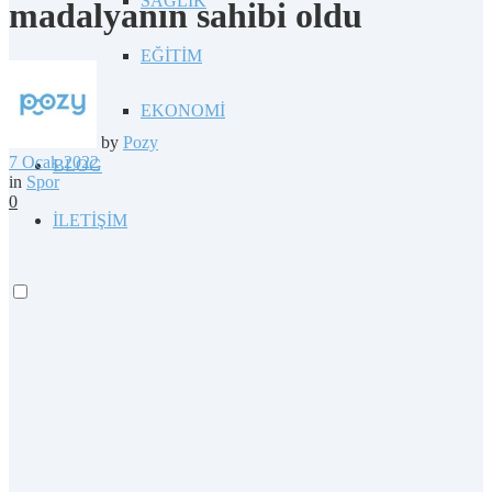
SAĞLIK
madalyanın sahibi oldu
EĞİTİM
EKONOMİ
by
Pozy
7 Ocak 2022
BLOG
in
Spor
0
İLETİŞİM