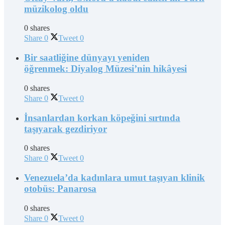
müzikolog oldu
0 shares
Share
0
Tweet
0
Bir saatliğine dünyayı yeniden
öğrenmek: Diyalog Müzesi’nin hikâyesi
0 shares
Share
0
Tweet
0
İnsanlardan korkan köpeğini sırtında
taşıyarak gezdiriyor
0 shares
Share
0
Tweet
0
Venezuela’da kadınlara umut taşıyan klinik
otobüs: Panarosa
0 shares
Share
0
Tweet
0