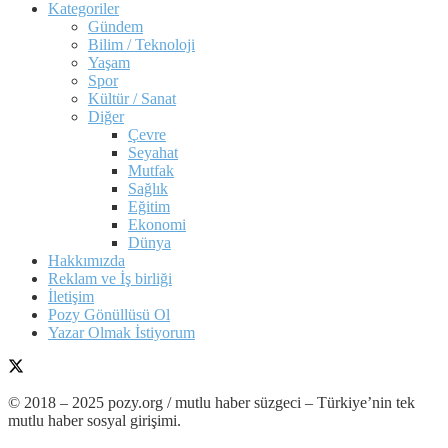
Kategoriler
Gündem
Bilim / Teknoloji
Yaşam
Spor
Kültür / Sanat
Diğer
Çevre
Seyahat
Mutfak
Sağlık
Eğitim
Ekonomi
Dünya
Hakkımızda
Reklam ve İş birliği
İletişim
Pozy Gönüllüsü Ol
Yazar Olmak İstiyorum
© 2018 – 2025 pozy.org / mutlu haber süzgeci – Türkiye’nin tek
mutlu haber sosyal girişimi.