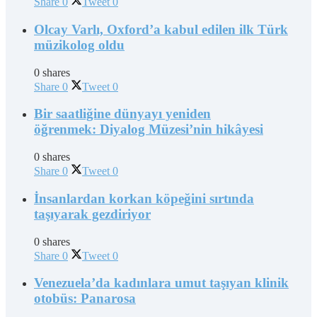
Share
0
Tweet
0
Olcay Varlı, Oxford’a kabul edilen ilk Türk
müzikolog oldu
0 shares
Share
0
Tweet
0
Bir saatliğine dünyayı yeniden
öğrenmek: Diyalog Müzesi’nin hikâyesi
0 shares
Share
0
Tweet
0
İnsanlardan korkan köpeğini sırtında
taşıyarak gezdiriyor
0 shares
Share
0
Tweet
0
Venezuela’da kadınlara umut taşıyan klinik
otobüs: Panarosa