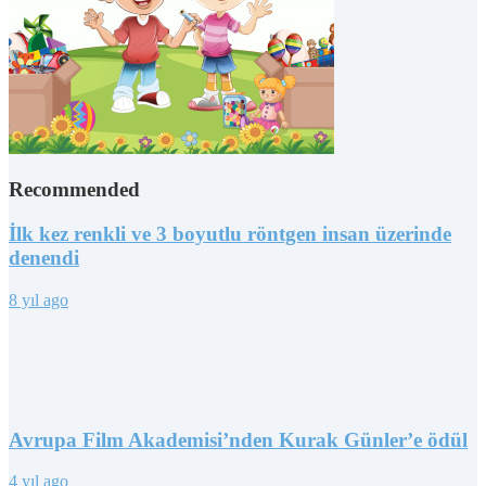
Recommended
İlk kez renkli ve 3 boyutlu röntgen insan üzerinde
denendi
8 yıl ago
Avrupa Film Akademisi’nden Kurak Günler’e ödül
4 yıl ago