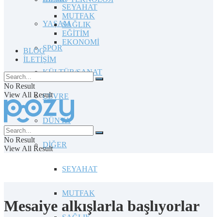
SEYAHAT
MUTFAK
YAŞAM
SAĞLIK
EĞİTİM
EKONOMİ
SPOR
BLOG
İLETİŞİM
KÜLTÜR/SANAT
No Result
View All Result
ÇEVRE
DÜNYA
No Result
DİĞER
View All Result
SEYAHAT
MUTFAK
Mesaiye alkışlarla başlıyorlar