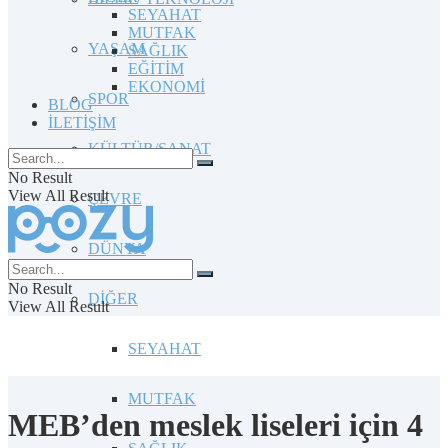
SEYAHAT
MUTFAK
YAŞAM
SAĞLIK
EĞİTİM
EKONOMİ
SPOR
BLOG
İLETİŞİM
KÜLTÜR/SANAT
No Result
View All Result
ÇEVRE
DÜNYA
No Result
DİĞER
View All Result
SEYAHAT
MUTFAK
MEB’den meslek liseleri için 4