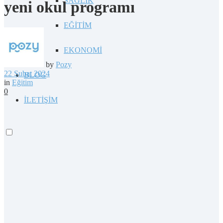
SAĞLIK
yeni okul programı
EĞİTİM
EKONOMİ
by
Pozy
22 Şubat 2024
BLOG
in
Eğitim
0
İLETİŞİM