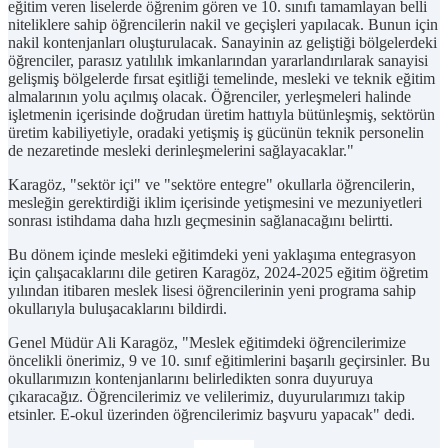
eğitim veren liselerde öğrenim gören ve 10. sınıfı tamamlayan belli
niteliklere sahip öğrencilerin nakil ve geçişleri yapılacak. Bunun için
nakil kontenjanları oluşturulacak. Sanayinin az geliştiği bölgelerdeki
öğrenciler, parasız yatılılık imkanlarından yararlandırılarak sanayisi
gelişmiş bölgelerde fırsat eşitliği temelinde, mesleki ve teknik eğitim
almalarının yolu açılmış olacak. Öğrenciler, yerleşmeleri halinde
işletmenin içerisinde doğrudan üretim hattıyla bütünleşmiş, sektörün
üretim kabiliyetiyle, oradaki yetişmiş iş gücünün teknik personelin
de nezaretinde mesleki derinleşmelerini sağlayacaklar."
Karagöz, "sektör içi" ve "sektöre entegre" okullarla öğrencilerin,
mesleğin gerektirdiği iklim içerisinde yetişmesini ve mezuniyetleri
sonrası istihdama daha hızlı geçmesinin sağlanacağını belirtti.
Bu dönem içinde mesleki eğitimdeki yeni yaklaşıma entegrasyon
için çalışacaklarını dile getiren Karagöz, 2024-2025 eğitim öğretim
yılından itibaren meslek lisesi öğrencilerinin yeni programa sahip
okullarıyla buluşacaklarını bildirdi.
Genel Müdür Ali Karagöz, "Meslek eğitimdeki öğrencilerimize
öncelikli önerimiz, 9 ve 10. sınıf eğitimlerini başarılı geçirsinler. Bu
okullarımızın kontenjanlarını belirledikten sonra duyuruya
çıkaracağız. Öğrencilerimiz ve velilerimiz, duyurularımızı takip
etsinler. E-okul üzerinden öğrencilerimiz başvuru yapacak" dedi.