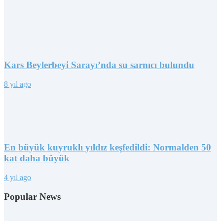
Kars Beylerbeyi Sarayı’nda su sarnıcı bulundu
8 yıl ago
En büyük kuyruklı yıldız keşfedildi: Normalden 50
kat daha büyük
4 yıl ago
Popular News