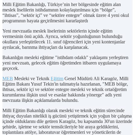
Milli Eğitim Bakanlığı, Türkiye’nin her bölgesinde eğitim alan
meslek liselilerin istihdamının kolaylaştırılması için “bölge”,
“ihtisas”, “sektör içi” ve “sektöre entegre” olmak üzere 4 yeni okul
programının hayata geçirilmesini kararlaştırdı
Yeni mevzuatla meslek liselerinin sektörlerin içinde eğitim
vermesinin önü açıldı. Ayrıca, sektör yoğunluğunun bulunduğu
okullara yerleştirilecek 11. sınıf öğrencileri için yeni kontenjanlar
ayrılacak, barınma ihtiyaçları da karşılanacak.
Bakanlığın mesleki eğitime "istihdam odaklı" yaklaşımı yerleştiren
yeni mevzuatı, gelecek eğitim öğretimden itibaren uygulamaya
geçecek.
MEB
Mesleki ve Teknik
Eğitim
Genel Müdürü Ali Karagöz, Milli
Eğitim Bakanı Yusuf Tekin'in talimatıyla hazırlanan, "MEB bölge,
ihtisas, sektör içi ve sektöre entegre mesleki ve teknik ortaöğretim
kurumlarına ilişkin usul ve esaslar hakkında yönerge" adlı yeni
mevzuata ilişkin açıklamalarda bulundu.
Milli Eğitim Bakanlığı olarak mesleki ve teknik eğitim sürecinde
ihtiyaç duyulan nitelikli iş gücünü yetiştirmek için yoğun bir çalışma
içinde olduklarını dile getiren Karagöz, bu kapsamda 30'un üzerinde
şehirde, işletme ve sektör temsilcileriyle bir araya geldiklerini,
toplantılara atölye, laboratuvar öğretmenleri ve yöneticilerin de