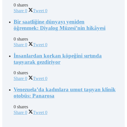
0 shares
Share
0
Tweet
0
Bir saatliğine dünyayı yeniden
öğrenmek: Diyalog Müzesi’nin hikâyesi
0 shares
Share
0
Tweet
0
İnsanlardan korkan köpeğini sırtında
taşıyarak gezdiriyor
0 shares
Share
0
Tweet
0
Venezuela’da kadınlara umut taşıyan klinik
otobüs: Panarosa
0 shares
Share
0
Tweet
0