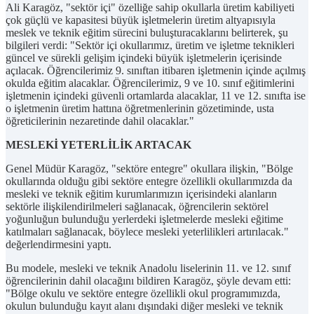
Ali Karagöz, "sektör içi" özelliğe sahip okullarla üretim kabiliyeti
çok güçlü ve kapasitesi büyük işletmelerin üretim altyapısıyla
meslek ve teknik eğitim sürecini buluşturacaklarını belirterek, şu
bilgileri verdi: "Sektör içi okullarımız, üretim ve işletme teknikleri
güncel ve sürekli gelişim içindeki büyük işletmelerin içerisinde
açılacak. Öğrencilerimiz 9. sınıftan itibaren işletmenin içinde açılmış
okulda eğitim alacaklar. Öğrencilerimiz, 9 ve 10. sınıf eğitimlerini
işletmenin içindeki güvenli ortamlarda alacaklar, 11 ve 12. sınıfta ise
o işletmenin üretim hattına öğretmenlerinin gözetiminde, usta
öğreticilerinin nezaretinde dahil olacaklar."
MESLEKİ YETERLİLİK ARTACAK
Genel Müdür Karagöz, "sektöre entegre" okullara ilişkin, "Bölge
okullarında olduğu gibi sektöre entegre özellikli okullarımızda da
mesleki ve teknik eğitim kurumlarımızın içerisindeki alanların
sektörle ilişkilendirilmeleri sağlanacak, öğrencilerin sektörel
yoğunluğun bulunduğu yerlerdeki işletmelerde mesleki eğitime
katılmaları sağlanacak, böylece mesleki yeterlilikleri artırılacak."
değerlendirmesini yaptı.
Bu modele, mesleki ve teknik Anadolu liselerinin 11. ve 12. sınıf
öğrencilerinin dahil olacağını bildiren Karagöz, şöyle devam etti:
"Bölge okulu ve sektöre entegre özellikli okul programımızda,
okulun bulunduğu kayıt alanı dışındaki diğer mesleki ve teknik