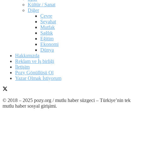
Kültür / Sanat
Diğer
Çevre
Seyahat
Mutfak
Sağlık
Eğitim
Ekonomi
Dünya
Hakkımızda
Reklam ve İş birliği
İletişim
Pozy Gönüllüsü Ol
Yazar Olmak İstiyorum
© 2018 – 2025 pozy.org / mutlu haber süzgeci – Türkiye’nin tek
mutlu haber sosyal girişimi.