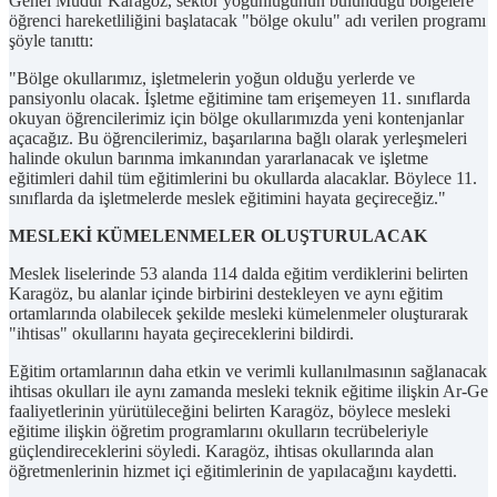
Genel Müdür Karagöz, sektör yoğunluğunun bulunduğu bölgelere
öğrenci hareketliliğini başlatacak "bölge okulu" adı verilen programı
şöyle tanıttı:
"Bölge okullarımız, işletmelerin yoğun olduğu yerlerde ve
pansiyonlu olacak. İşletme eğitimine tam erişemeyen 11. sınıflarda
okuyan öğrencilerimiz için bölge okullarımızda yeni kontenjanlar
açacağız. Bu öğrencilerimiz, başarılarına bağlı olarak yerleşmeleri
halinde okulun barınma imkanından yararlanacak ve işletme
eğitimleri dahil tüm eğitimlerini bu okullarda alacaklar. Böylece 11.
sınıflarda da işletmelerde meslek eğitimini hayata geçireceğiz."
MESLEKİ KÜMELENMELER OLUŞTURULACAK
Meslek liselerinde 53 alanda 114 dalda eğitim verdiklerini belirten
Karagöz, bu alanlar içinde birbirini destekleyen ve aynı eğitim
ortamlarında olabilecek şekilde mesleki kümelenmeler oluşturarak
"ihtisas" okullarını hayata geçireceklerini bildirdi.
Eğitim ortamlarının daha etkin ve verimli kullanılmasının sağlanacak
ihtisas okulları ile aynı zamanda mesleki teknik eğitime ilişkin Ar-Ge
faaliyetlerinin yürütüleceğini belirten Karagöz, böylece mesleki
eğitime ilişkin öğretim programlarını okulların tecrübeleriyle
güçlendireceklerini söyledi. Karagöz, ihtisas okullarında alan
öğretmenlerinin hizmet içi eğitimlerinin de yapılacağını kaydetti.