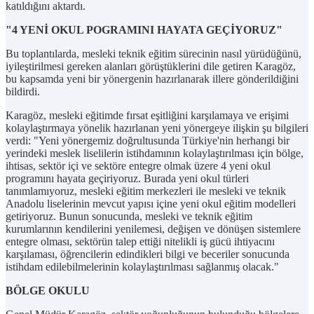
katıldığını aktardı.
"4 YENİ OKUL POGRAMINI HAYATA GEÇİYORUZ"
Bu toplantılarda, mesleki teknik eğitim sürecinin nasıl yürüdüğünü,
iyileştirilmesi gereken alanları görüştüklerini dile getiren Karagöz,
bu kapsamda yeni bir yönergenin hazırlanarak illere gönderildiğini
bildirdi.
Karagöz, mesleki eğitimde fırsat eşitliğini karşılamaya ve erişimi
kolaylaştırmaya yönelik hazırlanan yeni yönergeye ilişkin şu bilgileri
verdi: "Yeni yönergemiz doğrultusunda Türkiye'nin herhangi bir
yerindeki meslek liselilerin istihdamının kolaylaştırılması için bölge,
ihtisas, sektör içi ve sektöre entegre olmak üzere 4 yeni okul
programını hayata geçiriyoruz. Burada yeni okul türleri
tanımlamıyoruz, mesleki eğitim merkezleri ile mesleki ve teknik
Anadolu liselerinin mevcut yapısı içine yeni okul eğitim modelleri
getiriyoruz. Bunun sonucunda, mesleki ve teknik eğitim
kurumlarının kendilerini yenilemesi, değişen ve dönüşen sistemlere
entegre olması, sektörün talep ettiği nitelikli iş gücü ihtiyacını
karşılaması, öğrencilerin edindikleri bilgi ve beceriler sonucunda
istihdam edilebilmelerinin kolaylaştırılması sağlanmış olacak."
BÖLGE OKULU