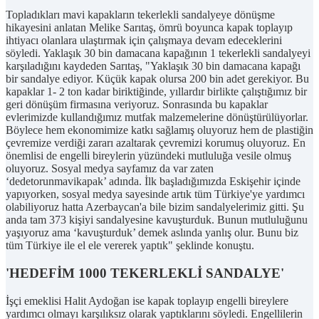
Topladıkları mavi kapakların tekerlekli sandalyeye dönüşme
hikayesini anlatan Melike Sarıtaş, ömrü boyunca kapak toplayıp
ihtiyacı olanlara ulaştırmak için çalışmaya devam edeceklerini
söyledi. Yaklaşık 30 bin damacana kapağının 1 tekerlekli sandalyeyi
karşıladığını kaydeden Sarıtaş, "Yaklaşık 30 bin damacana kapağı
bir sandalye ediyor. Küçük kapak olursa 200 bin adet gerekiyor. Bu
kapaklar 1- 2 ton kadar biriktiğinde, yıllardır birlikte çalıştığımız bir
geri dönüşüm firmasına veriyoruz. Sonrasında bu kapaklar
evlerimizde kullandığımız mutfak malzemelerine dönüştürülüyorlar.
Böylece hem ekonomimize katkı sağlamış oluyoruz hem de plastiğin
çevremize verdiği zararı azaltarak çevremizi korumuş oluyoruz. En
önemlisi de engelli bireylerin yüzündeki mutluluğa vesile olmuş
oluyoruz. Sosyal medya sayfamız da var zaten
‘dedetorunmavikapak’ adında. İlk başladığımızda Eskişehir içinde
yapıyorken, sosyal medya sayesinde artık tüm Türkiye'ye yardımcı
olabiliyoruz hatta Azerbaycan'a bile bizim sandalyelerimiz gitti. Şu
anda tam 373 kişiyi sandalyesine kavuşturduk. Bunun mutluluğunu
yaşıyoruz ama ‘kavuşturduk’ demek aslında yanlış olur. Bunu biz
tüm Türkiye ile el ele vererek yaptık" şeklinde konuştu.
'HEDEFİM 1000 TEKERLEKLİ SANDALYE'
İşçi emeklisi Halit Aydoğan ise kapak toplayıp engelli bireylere
yardımcı olmayı karşılıksız olarak yaptıklarını söyledi. Engellilerin