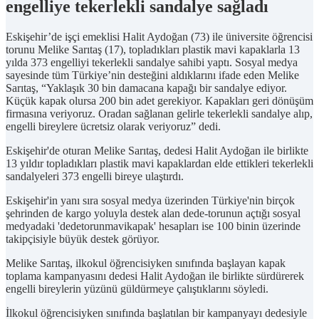
engelliye tekerlekli sandalye sağladı
Eskişehir’de işçi emeklisi Halit Aydoğan (73) ile üniversite öğrencisi
torunu Melike Sarıtaş (17), topladıkları plastik mavi kapaklarla 13
yılda 373 engelliyi tekerlekli sandalye sahibi yaptı. Sosyal medya
sayesinde tüm Türkiye’nin desteğini aldıklarını ifade eden Melike
Sarıtaş, “Yaklaşık 30 bin damacana kapağı bir sandalye ediyor.
Küçük kapak olursa 200 bin adet gerekiyor. Kapakları geri dönüşüm
firmasına veriyoruz. Oradan sağlanan gelirle tekerlekli sandalye alıp,
engelli bireylere ücretsiz olarak veriyoruz” dedi.
Eskişehir'de oturan Melike Sarıtaş, dedesi Halit Aydoğan ile birlikte
13 yıldır topladıkları plastik mavi kapaklardan elde ettikleri tekerlekli
sandalyeleri 373 engelli bireye ulaştırdı.
Eskişehir'in yanı sıra sosyal medya üzerinden Türkiye'nin birçok
şehrinden de kargo yoluyla destek alan dede-torunun açtığı sosyal
medyadaki 'dedetorunmavikapak' hesapları ise 100 binin üzerinde
takipçisiyle büyük destek görüyor.
Melike Sarıtaş, ilkokul öğrencisiyken sınıfında başlayan kapak
toplama kampanyasını dedesi Halit Aydoğan ile birlikte sürdürerek
engelli bireylerin yüzünü güldürmeye çalıştıklarını söyledi.
İlkokul öğrencisiyken sınıfında başlatılan bir kampanyayı dedesiyle