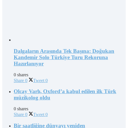
Dalgaların Arasında Tek Başına: Doğukan
Kandemir Solo Türkiye Turu Rekoruna
Hazırlanıyor
0 shares
Share
0
Tweet
0
Olcay Varlı, Oxford’a kabul edilen ilk Türk
müzikolog oldu
0 shares
Share
0
Tweet
0
Bir saatliğine dünyayı yeniden