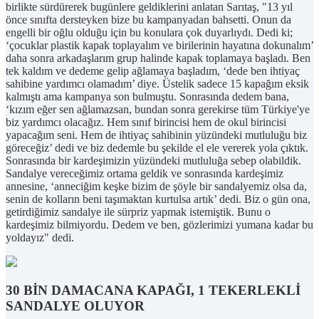
birlikte sürdürerek bugünlere geldiklerini anlatan Sarıtaş, "13 yıl
önce sınıfta dersteyken bize bu kampanyadan bahsetti. Onun da
engelli bir oğlu olduğu için bu konulara çok duyarlıydı. Dedi ki;
‘çocuklar plastik kapak toplayalım ve birilerinin hayatına dokunalım’
daha sonra arkadaşlarım grup halinde kapak toplamaya başladı. Ben
tek kaldım ve dedeme gelip ağlamaya başladım, ‘dede ben ihtiyaç
sahibine yardımcı olamadım’ diye. Üstelik sadece 15 kapağım eksik
kalmıştı ama kampanya son bulmuştu. Sonrasında dedem bana,
‘kızım eğer sen ağlamazsan, bundan sonra gerekirse tüm Türkiye'ye
biz yardımcı olacağız. Hem sınıf birincisi hem de okul birincisi
yapacağım seni. Hem de ihtiyaç sahibinin yüzündeki mutluluğu biz
göreceğiz’ dedi ve biz dedemle bu şekilde el ele vererek yola çıktık.
Sonrasında bir kardeşimizin yüzündeki mutluluğa sebep olabildik.
Sandalye vereceğimiz ortama geldik ve sonrasında kardeşimiz
annesine, ‘anneciğim keşke bizim de şöyle bir sandalyemiz olsa da,
senin de kolların beni taşımaktan kurtulsa artık’ dedi. Biz o gün ona,
getirdiğimiz sandalye ile sürpriz yapmak istemiştik. Bunu o
kardeşimiz bilmiyordu. Dedem ve ben, gözlerimizi yumana kadar bu
yoldayız" dedi.
30 BİN DAMACANA KAPAĞI, 1 TEKERLEKLİ
SANDALYE OLUYOR