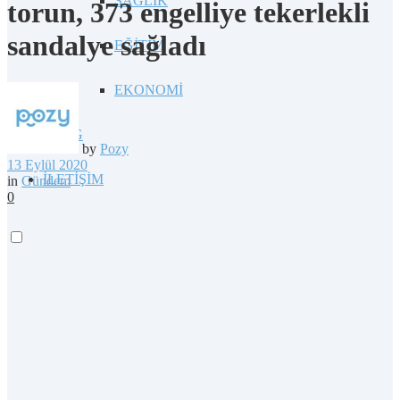
SAĞLIK
torun, 373 engelliye tekerlekli
sandalye sağladı
EĞİTİM
EKONOMİ
BLOG
by
Pozy
13 Eylül 2020
İLETİŞİM
in
Gündem
0