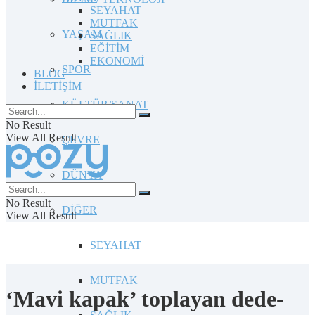
SEYAHAT
MUTFAK
YAŞAM
SAĞLIK
EĞİTİM
EKONOMİ
SPOR
BLOG
İLETİŞİM
KÜLTÜR/SANAT
No Result
View All Result
ÇEVRE
DÜNYA
No Result
DİĞER
View All Result
SEYAHAT
MUTFAK
‘Mavi kapak’ toplayan dede-