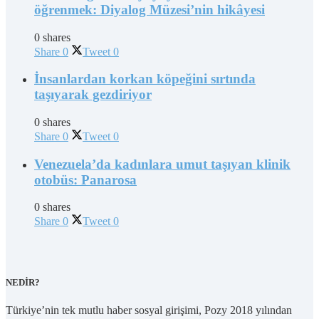
öğrenmek: Diyalog Müzesi’nin hikâyesi
0 shares
Share
0
Tweet
0
İnsanlardan korkan köpeğini sırtında
taşıyarak gezdiriyor
0 shares
Share
0
Tweet
0
Venezuela’da kadınlara umut taşıyan klinik
otobüs: Panarosa
0 shares
Share
0
Tweet
0
NEDİR?
Türkiye’nin tek mutlu haber sosyal girişimi, Pozy 2018 yılından