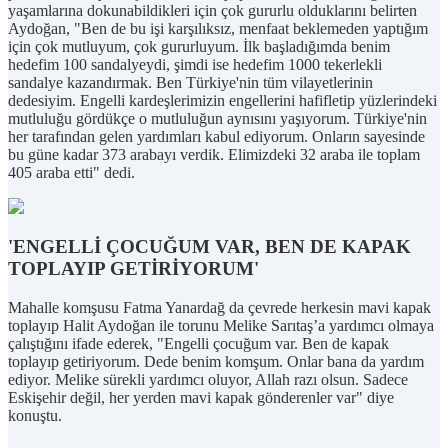
yaşamlarına dokunabildikleri için çok gururlu olduklarını belirten
Aydoğan, "Ben de bu işi karşılıksız, menfaat beklemeden yaptığım
için çok mutluyum, çok gururluyum. İlk başladığımda benim
hedefim 100 sandalyeydi, şimdi ise hedefim 1000 tekerlekli
sandalye kazandırmak. Ben Türkiye'nin tüm vilayetlerinin
dedesiyim. Engelli kardeşlerimizin engellerini hafifletip yüzlerindeki
mutluluğu gördükçe o mutluluğun aynısını yaşıyorum. Türkiye'nin
her tarafından gelen yardımları kabul ediyorum. Onların sayesinde
bu güne kadar 373 arabayı verdik. Elimizdeki 32 araba ile toplam
405 araba etti" dedi.
'ENGELLİ ÇOCUĞUM VAR, BEN DE KAPAK
TOPLAYIP GETİRİYORUM'
Mahalle komşusu Fatma Yanardağ da çevrede herkesin mavi kapak
toplayıp Halit Aydoğan ile torunu Melike Sarıtaş’a yardımcı olmaya
çalıştığını ifade ederek, "Engelli çocuğum var. Ben de kapak
toplayıp getiriyorum. Dede benim komşum. Onlar bana da yardım
ediyor. Melike sürekli yardımcı oluyor, Allah razı olsun. Sadece
Eskişehir değil, her yerden mavi kapak gönderenler var" diye
konuştu.