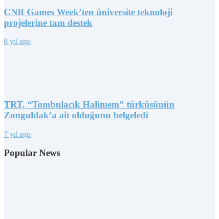
CNR Games Week’ten üniversite teknoloji
projelerine tam destek
8 yıl ago
TRT, “Tombulacık Halimem” türküsünün
Zonguldak’a ait olduğunu belgeledi
7 yıl ago
Popular News