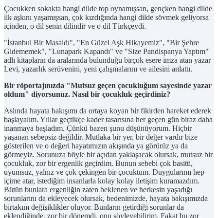
Çocukken sokakta hangi dilde top oynamışsan, gençken hangi dilde
ilk aşkını yaşamışsan, çok kızdığında hangi dilde sövmek geliyorsa
içinden, o dil senin dilindir ve o dil Türkçeydi.
"İstanbul Bir Masaldı", "En Güzel Aşk Hikayemiz", "Bir Şehre
Gidememek", "Lunapark Kapandı" ve "Size Pandispanya Yaptım"
adlı kitapların da aralarında bulunduğu birçok esere imza atan yazar
Levi, yazarlık serüvenini, yeni çalışmalarını ve ailesini anlattı.
Bir röportajınızda "Mutsuz geçen çocukluğum sayesinde yazar
oldum" diyorsunuz. Nasıl bir çocukluk geçirdiniz?
Aslında hayata bakışımı da ortaya koyan bir fikirden hareket ederek
başlayalım. Yıllar geçtikçe kader tasarısına her geçen gün biraz daha
inanmaya başladım. Çünkü bazen şunu düşünüyorum. Hiçbir
yaşanan sebepsiz değildir. Mutlaka bir yer, bir değer vardır bize
gösterilen ve o değeri hayatımızın akışında ya görürüz ya da
görmeyiz. Sorunuza böyle bir açıdan yaklaşacak olursak, mutsuz bir
çocukluk, zor bir ergenlik geçirdim. Bunun sebebi çok basitti,
uyumsuz, yalnız ve çok çekingen bir çocuktum. Duygularımı hep
içime atar, istediğim insanlarla kolay kolay iletişim kuramazdım.
Bütün bunlara ergenliğin zaten beklenen ve herkesin yaşadığı
sorunlarını da ekleyecek olursak, bedenimizde, hayata bakışımızda
birtakım değişiklikler oluyor. Bunların getirdiği sorunlar da
eklendiğinde, zor bir dönemdi, onu söyleyebilirim. Fakat bu zor