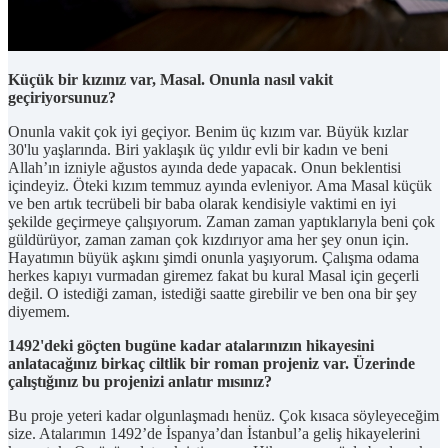
Küçük bir kızınız var, Masal. Onunla nasıl vakit
geçiriyorsunuz?
Onunla vakit çok iyi geçiyor. Benim üç kızım var. Büyük kızlar
30'lu yaşlarında. Biri yaklaşık üç yıldır evli bir kadın ve beni
Allah’ın izniyle ağustos ayında dede yapacak. Onun beklentisi
içindeyiz. Öteki kızım temmuz ayında evleniyor. Ama Masal küçük
ve ben artık tecrübeli bir baba olarak kendisiyle vaktimi en iyi
şekilde geçirmeye çalışıyorum. Zaman zaman yaptıklarıyla beni çok
güldürüyor, zaman zaman çok kızdırıyor ama her şey onun için.
Hayatımın büyük aşkını şimdi onunla yaşıyorum. Çalışma odama
herkes kapıyı vurmadan giremez fakat bu kural Masal için geçerli
değil. O istediği zaman, istediği saatte girebilir ve ben ona bir şey
diyemem.
1492'deki göçten bugüne kadar atalarınızın hikayesini
anlatacağınız birkaç ciltlik bir roman projeniz var. Üzerinde
çalıştığınız bu projenizi anlatır mısınız?
Bu proje yeteri kadar olgunlaşmadı henüz. Çok kısaca söyleyeceğim
size. Atalarımın 1492’de İspanya’dan İstanbul’a geliş hikayelerini