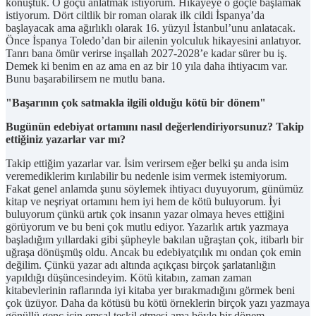
konuştuk. O göçü anlatmak istiyorum. Hikayeye o göçle başlamak
istiyorum. Dört ciltlik bir roman olarak ilk cildi İspanya’da
başlayacak ama ağırlıklı olarak 16. yüzyıl İstanbul’unu anlatacak.
Önce İspanya Toledo’dan bir ailenin yolculuk hikayesini anlatıyor.
Tanrı bana ömür verirse inşallah 2027-2028’e kadar sürer bu iş.
Demek ki benim en az ama en az bir 10 yıla daha ihtiyacım var.
Bunu başarabilirsem ne mutlu bana.
"Başarının çok satmakla ilgili olduğu kötü bir dönem"
Bugünün edebiyat ortamını nasıl değerlendiriyorsunuz? Takip
ettiğiniz yazarlar var mı?
Takip ettiğim yazarlar var. İsim verirsem eğer belki şu anda isim
veremediklerim kırılabilir bu nedenle isim vermek istemiyorum.
Fakat genel anlamda şunu söylemek ihtiyacı duyuyorum, günümüz
kitap ve neşriyat ortamını hem iyi hem de kötü buluyorum. İyi
buluyorum çünkü artık çok insanın yazar olmaya heves ettiğini
görüyorum ve bu beni çok mutlu ediyor. Yazarlık artık yazmaya
başladığım yıllardaki gibi şüpheyle bakılan uğraştan çok, itibarlı bir
uğraşa dönüşmüş oldu. Ancak bu edebiyatçılık mı ondan çok emin
değilim. Çünkü yazar adı altında açıkçası birçok şarlatanlığın
yapıldığı düşüncesindeyim. Kötü kitabın, zaman zaman
kitabevlerinin raflarında iyi kitaba yer bırakmadığını görmek beni
çok üzüyor. Daha da kötüsü bu kötü örneklerin birçok yazı yazmaya
gönüllü genç için emsal teşkil etmesi ama böyle bir dönem