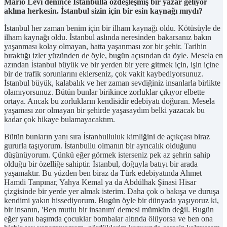
Mario Levi denince İstanbulla özdeşleşmiş bir yazar geliyor
aklına herkesin. İstanbul sizin için bir esin kaynağı mıydı?
İstanbul her zaman benim için bir ilham kaynağı oldu. Kötüsüyle de
ilham kaynağı oldu. İstanbul aslında neresinden bakarsanız bakın
yaşanması kolay olmayan, hatta yaşanması zor bir şehir. Tarihin
bıraktığı izler yüzünden de öyle, bugün açısından da öyle. Mesela en
azından İstanbul büyük ve bir yerden bir yere gitmek için, işin içine
bir de trafik sorunlarını eklerseniz, çok vakit kaybediyorsunuz.
İstanbul büyük, kalabalık ve her zaman sevdiğiniz insanlarla birlikte
olamıyorsunuz. Bütün bunlar birikince zorluklar çıkıyor elbette
ortaya. Ancak bu zorlukların kendisidir edebiyatı doğuran. Mesela
yaşaması zor olmayan bir şehirde yaşasaydım belki yazacak bu
kadar çok hikaye bulamayacaktım.
Bütün bunların yanı sıra İstanbulluluk kimliğini de açıkçası biraz
gururla taşıyorum. İstanbullu olmanın bir ayrıcalık olduğunu
düşünüyorum. Çünkü eğer görmek isterseniz pek az şehrin sahip
olduğu bir özelliğe sahiptir. İstanbul, doğuyla batıyı bir arada
yaşamaktır. Bu yüzden ben biraz da Türk edebiyatında Ahmet
Hamdi Tanpınar, Yahya Kemal ya da Abdülhak Şinasi Hisar
çizgisinde bir yerde yer almak isterim. Daha çok o bakışa ve duruşa
kendimi yakın hissediyorum. Bugün öyle bir dünyada yaşıyoruz ki,
bir insanın, 'Ben mutlu bir insanım' demesi mümkün değil. Bugün
eğer yanı başımda çocuklar bombalar altında ölüyorsa ve ben ona