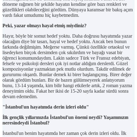
döneme rağmen bir şekilde hayatın kendine göre bazı renkleri ve
güzellikleri olabileceğini gördüm. Dünyaya karamsar bir bakış açım
vardı fakat umudumu hiç kaybetmedim.
Peki, yazar olmayı hayal etmiş miydiniz?
Hayır, böyle bir somut hedef yoktu. Daha doğrusu hayatımda yazar
olacağım diye bir tasarı, hayal ve hedef yoktu. Ancak ben bunun
farkında değilmişim. Meğerse varmış. Çünkü özellikle ortaokul ve
lisedeyken birçok dersimden çok sıkılırdım ve bayağı vasat bir
öğrenci konumundaydım. Lakin sadece Türk ve Fransız edebiyatı,
felsefe ve psikoloji dersleri çok iyi notlar aldığım derslerdi. Güzel
kompozisyonlar yazmaktan pek mutlu olurdum. Takdir edilmek de
gururumu okşardı. Bunlar demek ki birer başlangıçmış. Birer değer
olarak gördüm bunları. Bir de bazen gülümseyerek anlatıyorum
bunu, 13-14 yaşımda, kim bilir hangi etkilerle artık, 2 roman yazma
deneyimim oldu. Fakat her ikisi de 15-20 sayfa kadar sürdü sonra
devam edemedim.
"İstanbul'un hayatımda derin izleri oldu"
İlk gençlik yıllarınızda İstanbul'un önemi neydi? Yaşamınızın
neresindeydi İstanbul?
İstanbul'un benim hayatımda her zaman çok derin izleri oldu. İlk