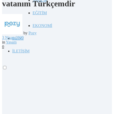
SAĞLIK
vatanım Türkçemdir
EĞİTİM
EKONOMİ
by
Pozy
3 Nisan 2020
BLOG
in
Yaşam
0
İLETİŞİM