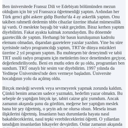
Ben üniversitede Fransız Dili ve Edebiyatı bölümünden mezun
olduğum için bir yıl Fransızca öğretmenliği yaptım. Ardından her
Türk genci gibi askere gidip Burdur'da 4 ay askerlik yaptım. Onu
takiben rahmetli dedemin tıbbı cihazlar üzerine ithalat mümessillik
işi vardı. O meslekte bayağı bir vakit geçirdim. Biraz kerhen yaptım
diyebilirim. Fakat ayakta kalmak zorundaydım. Bu dönemde
gazetecilik de yaptım. Herhangi bir basın kuruluşunun kadrolu
elemanı olmadan, dışarıdan gazetelere yazılar yazdım. Yine bu süre
içerisinde radyo programcılığı yaptım, TRT'de dünya müzikleri
üzerine 2 yıl program yaptım. Bu muhteşem bir deneyimdi ve tabii
TRT usulü radyo programı için metinlerim önce denetimden geçiyor,
değerlendiriliyordu. Beni en mutlu eden de şu oldu, programları ben
sundum. TRT onaylı bir sesim var diyebilirim. 1997 yılında da
Yeditepe Üniversitesi'nde ders vermeye başladım. Üniversite
hocalığının yolu da açılmış oldu.
Birçok mesleği severek veya sevmeyerek yapmak zorunda kaldım.
Çünkü benim amacım sadece yazmaktı, hedefim yazar olmaktı. Bu
sebeple de yaptığım birçok işe, tabiri caizse göz yumdum. Ancak
zamanın akışında şunu da gördüm, meğerse her yaptığım meslek
bana bir şey öğretmiş, o şeyin adı ne olursa olsun. Mesela insan
ilişkilerini öğretmiş. İnsanların bazı durumlarda hayata nasıl
bakabileceklerini, nasıl tepki verebileceklerini öğretti. O yıllardan
tanıdığım insanlardan hikayeler devşirdim. Onlar zamanın akışında