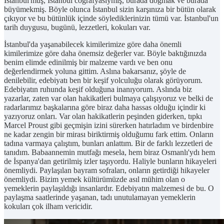
İstanbul'muş, İstanbul coğrafyasıymış, burada doğmak ve burada
büyümekmiş. Böyle olunca İstanbul sizin karşınıza bir bütün olarak
çıkıyor ve bu bütünlük içinde söylediklerinizin tümü var. İstanbul'un
tarih duygusu, bugünü, lezzetleri, kokuları var.
İstanbul'da yaşanabilecek kimilerimize göre daha önemli
kimilerimize göre daha önemsiz değerler var. Böyle baktığınızda
benim elimde edinilmiş bir malzeme vardı ve ben onu
değerlendirmek yoluna gittim. Aslına bakarsanız, şöyle de
denilebilir, edebiyatı ben bir keşif yolculuğu olarak görüyorum.
Edebiyatın ruhunda keşif olduğuna inanıyorum. Aslında biz
yazarlar, zaten var olan hakikatleri bulmaya çalışıyoruz ve belki de
radarlarımız başkalarına göre biraz daha hassas olduğu içindir ki
yazıyoruz onları. Var olan hakikatlerin peşinden giderken, tıpkı
Marcel Proust gibi geçmişin izini sürerken hatırladım ve birdenbire
ne kadar zengin bir mirası biriktirmiş olduğumu fark ettim. Onların
tadına varmaya çalıştım, bunları anlattım. Bir de farklı lezzetleri de
tanıdım. Babaannemin mutfağı mesela, hem biraz Osmanlı'ydı hem
de İspanya'dan getirilmiş izler taşıyordu. Haliyle bunların hikayeleri
önemliydi. Paylaşılan bayram sofraları, onların getirdiği hikayeler
önemliydi. Bizim yemek kültürümüzde asıl mühim olan o
yemeklerin paylaşıldığı insanlardır. Edebiyatın malzemesi de bu. O
paylaşma saatlerinde yaşanan, tadı unutulamayan yemeklerin
kokuları çok ilham vericidir.