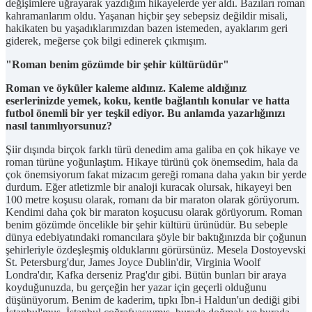
değişimlere uğrayarak yazdığım hikayelerde yer aldı. Bazıları roman
kahramanlarım oldu. Yaşanan hiçbir şey sebepsiz değildir misali,
hakikaten bu yaşadıklarımızdan bazen istemeden, ayaklarım geri
giderek, meğerse çok bilgi edinerek çıkmışım.
"Roman benim gözümde bir şehir kültürüdür"
Roman ve öyküler kaleme aldınız. Kaleme aldığınız
eserlerinizde yemek, koku, kentle bağlantılı konular ve hatta
futbol önemli bir yer teşkil ediyor. Bu anlamda yazarlığınızı
nasıl tanımlıyorsunuz?
Şiir dışında birçok farklı türü denedim ama galiba en çok hikaye ve
roman türüne yoğunlaştım. Hikaye türünü çok önemsedim, hala da
çok önemsiyorum fakat mizacım gereği romana daha yakın bir yerde
durdum. Eğer atletizmle bir analoji kuracak olursak, hikayeyi ben
100 metre koşusu olarak, romanı da bir maraton olarak görüyorum.
Kendimi daha çok bir maraton koşucusu olarak görüyorum. Roman
benim gözümde öncelikle bir şehir kültürü ürünüdür. Bu sebeple
dünya edebiyatındaki romancılara şöyle bir baktığınızda bir çoğunun
şehirleriyle özdeşleşmiş olduklarını görürsünüz. Mesela Dostoyevski
St. Petersburg'dur, James Joyce Dublin'dir, Virginia Woolf
Londra'dır, Kafka derseniz Prag'dır gibi. Bütün bunları bir araya
koyduğunuzda, bu gerçeğin her yazar için geçerli olduğunu
düşünüyorum. Benim de kaderim, tıpkı İbn-i Haldun'un dediği gibi