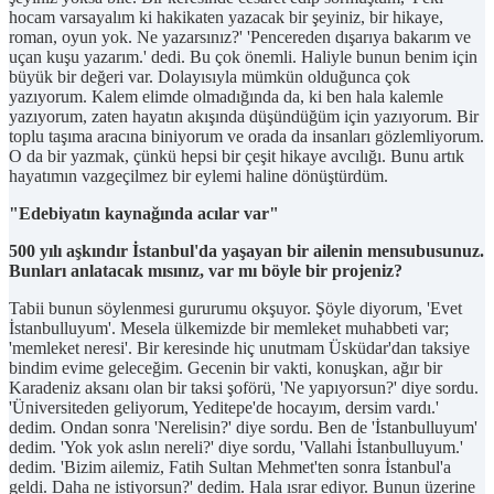
hocam varsayalım ki hakikaten yazacak bir şeyiniz, bir hikaye,
roman, oyun yok. Ne yazarsınız?' 'Pencereden dışarıya bakarım ve
uçan kuşu yazarım.' dedi. Bu çok önemli. Haliyle bunun benim için
büyük bir değeri var. Dolayısıyla mümkün olduğunca çok
yazıyorum. Kalem elimde olmadığında da, ki ben hala kalemle
yazıyorum, zaten hayatın akışında düşündüğüm için yazıyorum. Bir
toplu taşıma aracına biniyorum ve orada da insanları gözlemliyorum.
O da bir yazmak, çünkü hepsi bir çeşit hikaye avcılığı. Bunu artık
hayatımın vazgeçilmez bir eylemi haline dönüştürdüm.
"Edebiyatın kaynağında acılar var"
500 yılı aşkındır İstanbul'da yaşayan bir ailenin mensubusunuz.
Bunları anlatacak mısınız, var mı böyle bir projeniz?
Tabii bunun söylenmesi gururumu okşuyor. Şöyle diyorum, 'Evet
İstanbulluyum'. Mesela ülkemizde bir memleket muhabbeti var;
'memleket neresi'. Bir keresinde hiç unutmam Üsküdar'dan taksiye
bindim evime geleceğim. Gecenin bir vakti, konuşkan, ağır bir
Karadeniz aksanı olan bir taksi şoförü, 'Ne yapıyorsun?' diye sordu.
'Üniversiteden geliyorum, Yeditepe'de hocayım, dersim vardı.'
dedim. Ondan sonra 'Nerelisin?' diye sordu. Ben de 'İstanbulluyum'
dedim. 'Yok yok aslın nereli?' diye sordu, 'Vallahi İstanbulluyum.'
dedim. 'Bizim ailemiz, Fatih Sultan Mehmet'ten sonra İstanbul'a
geldi. Daha ne istiyorsun?' dedim. Hala ısrar ediyor. Bunun üzerine