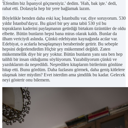
'Efendim biz İspanyol göçmeniyiz.' dedim. 'Hah, bak işte.' dedi,
rahat etti. Dolasıyla hep bir yere bağlamak lazım.
Böylelikle benden daha eski kaç İstanbullu var, diye soruyorum. 530
yıldır İstanbul'dayız. Bu güzel bir şey ama tabii 530 yıl bu
toprakların kaderini paylaşmanın getirdiği birtakım üzüntüler de oldu
elbette. Bütün bunların hepsi bana miras olarak kaldı. Bunlar da
ilham vericiydi aslında. Çünkü edebiyatın kaynağında acılar var.
Edebiyat, o acılarla hesaplaşmayı beraberinde getirir. Bu sebeple
hepsini değerlendirdim Hiçbir şey mükemmel değildi. Zaten
mükemmellik diye bir şey yoktur. Bütün bunların yanı sıra ben hep
talihli bir insan olduğumu söylüyorum. Yazabiliyorum çünkü ve
yazdıklarım da neşredildi. Neşredilen kitaplarım birilerinin gönlüne
hitap etti. Bunu gördüm. Daha fazlasını görmek, daha geniş kitlelere
ulaşmak ister miydim? Evet isterdim ama şimdilik bu kadar. Gelecek
neyi gösterir onu bilemem.