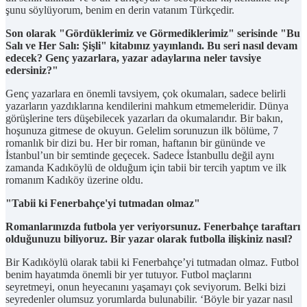
şunu söylüyorum, benim en derin vatanım Türkçedir.
Son olarak "Gördüklerimiz ve Görmediklerimiz" serisinde "Bu
Salı ve Her Salı: Şişli" kitabınız yayınlandı. Bu seri nasıl devam
edecek? Genç yazarlara, yazar adaylarına neler tavsiye
edersiniz?"
Genç yazarlara en önemli tavsiyem, çok okumaları, sadece belirli
yazarların yazdıklarına kendilerini mahkum etmemeleridir. Dünya
görüşlerine ters düşebilecek yazarları da okumalarıdır. Bir bakın,
hoşunuza gitmese de okuyun. Gelelim sorunuzun ilk bölüme, 7
romanlık bir dizi bu. Her bir roman, haftanın bir gününde ve
İstanbul’un bir semtinde geçecek. Sadece İstanbullu değil aynı
zamanda Kadıköylü de olduğum için tabii bir tercih yaptım ve ilk
romanım Kadıköy üzerine oldu.
"Tabii ki Fenerbahçe'yi tutmadan olmaz"
Romanlarınızda futbola yer veriyorsunuz. Fenerbahçe taraftarı
olduğunuzu biliyoruz. Bir yazar olarak futbolla ilişkiniz nasıl?
Bir Kadıköylü olarak tabii ki Fenerbahçe’yi tutmadan olmaz. Futbol
benim hayatımda önemli bir yer tutuyor. Futbol maçlarını
seyretmeyi, onun heyecanını yaşamayı çok seviyorum. Belki bizi
seyredenler olumsuz yorumlarda bulunabilir. ‘Böyle bir yazar nasıl