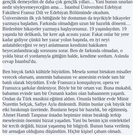
gençlik demeyelim de daha çok gençlik yılları… Yani bunun sınırları
nedir söyleyemeyeceğim ama… İstanbul Üniversitesi Edebiyat
Fakültesi Fransız Dili ve Edebiyatı Bölümünde okudum.
Üniversitenin ilk yılı bittiğinde bir dostumun da teşvikiyle hikayeler
yazmaya başladım. Farkında olmadığım uzun bir hazırlık dönemi…
Birdenbire hikayeler yazmaya başlıyorsunuz. 19 yaşındaydım. 19
yaşında bir delikanlı, bir kere aşk acısını yazar. Fakat onlar bir yere
kadar gidiyor çünkü her yazar yolun başında, en iyi neyi
anlatabileceğini ve neyi anlatmanın kendisini hakikaten
heyecanlandıracağı sorusunu sorar. Ben de farkında olmadan, o
yolda biraz el yordamıyla gittiğim halde, kendime sordum. Aslında
cevap İstanbul'du.
Ben birçok farklı kültürle büyüdüm. Mesela somut birtakım misaller
verecek olursam, annemin babasının ve annesinin evinde tam bir
batılı olarak büyüdüm. Evde Fransızca konuşuluyor, opera ve
Fransızca şarkılar dinleniyor. Böyle bir bir ortam var. Buna mukabil,
babamın evinde tam bir Osmanlı kadını olan babaannem yaşardı.
Ondan da Türk musikisi eğitimi aldım. Onunla birlikte evde Münir
Nurettin Selçuk, Safiye Ayla dinlenirdi. Bütün bunlar çok büyük bir
etki bırakmıştı üzerimde. Bunların hepsi bir hazırlık, bir eğitimmiş.
Ahmet Hamdi Tanpınar üstadın hepimize miras bıraktığı terkip
meselesinin önemini bizzat yaşadım. Yani bu benim için entelektüel
bir tercih değildi, bizzat yaşanmış bir bilgiydi. Bunun bana verilmiş
bir armağan olduğunu düşündüm. Hiçbir kişisel çabam olmadı.