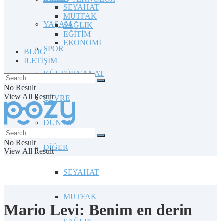
SEYAHAT
MUTFAK
YAŞAM
SAĞLIK
EĞİTİM
EKONOMİ
SPOR
BLOG
İLETİŞİM
KÜLTÜR/SANAT
No Result
View All Result
ÇEVRE
DÜNYA
No Result
DİĞER
View All Result
SEYAHAT
MUTFAK
Mario Levi: Benim en derin