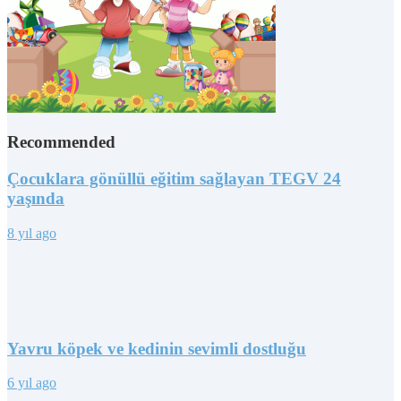
Recommended
Çocuklara gönüllü eğitim sağlayan TEGV 24
yaşında
8 yıl ago
Yavru köpek ve kedinin sevimli dostluğu
6 yıl ago