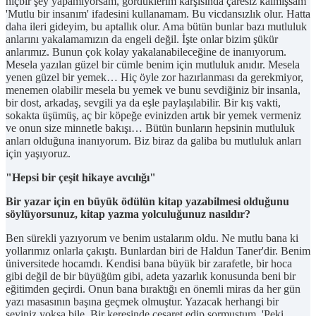
hiçbir şey yapamıyorsam, gördüklerim karşısında çaresiz kalmışsam
'Mutlu bir insanım' ifadesini kullanamam. Bu vicdansızlık olur. Hatta
daha ileri gideyim, bu aptallık olur. Ama bütün bunlar bazı mutluluk
anlarını yakalamamızın da engeli değil. İşte onlar bizim şükür
anlarımız. Bunun çok kolay yakalanabileceğine de inanıyorum.
Mesela yazılan güzel bir cümle benim için mutluluk anıdır. Mesela
yenen güzel bir yemek… Hiç öyle zor hazırlanması da gerekmiyor,
menemen olabilir mesela bu yemek ve bunu sevdiğiniz bir insanla,
bir dost, arkadaş, sevgili ya da eşle paylaşılabilir. Bir kış vakti,
sokakta üşümüş, aç bir köpeğe evinizden artık bir yemek vermeniz
ve onun size minnetle bakışı… Bütün bunların hepsinin mutluluk
anları olduğuna inanıyorum. Biz biraz da galiba bu mutluluk anları
için yaşıyoruz.
"Hepsi bir çeşit hikaye avcılığı"
Bir yazar için en büyük ödülün kitap yazabilmesi olduğunu
söylüyorsunuz, kitap yazma yolculuğunuz nasıldır?
Ben sürekli yazıyorum ve benim ustalarım oldu. Ne mutlu bana ki
yollarımız onlarla çakıştı. Bunlardan biri de Haldun Taner'dir. Benim
üniversitede hocamdı. Kendisi bana büyük bir zarafetle, bir hoca
gibi değil de bir büyüğüm gibi, adeta yazarlık konusunda beni bir
eğitimden geçirdi. Onun bana bıraktığı en önemli miras da her gün
yazı masasının başına geçmek olmuştur. Yazacak herhangi bir
şeyiniz yoksa bile. Bir keresinde cesaret edip sormuştum, 'Peki