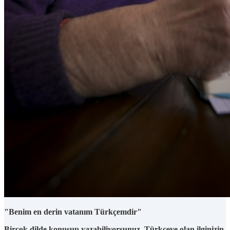
"Benim en derin vatanım Türkçemdir"
Birçok dilde konuşup yazabiliyorsunuz, Türkçeye olan ilginizin