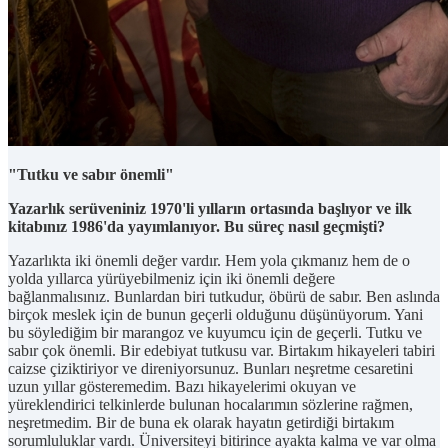
"Tutku ve sabır önemli"
Yazarlık serüveniniz 1970'li yılların ortasında başlıyor ve ilk
kitabınız 1986'da yayımlanıyor. Bu süreç nasıl geçmişti?
Yazarlıkta iki önemli değer vardır. Hem yola çıkmanız hem de o
yolda yıllarca yürüyebilmeniz için iki önemli değere
bağlanmalısınız. Bunlardan biri tutkudur, öbürü de sabır. Ben aslında
birçok meslek için de bunun geçerli olduğunu düşünüyorum. Yani
bu söylediğim bir marangoz ve kuyumcu için de geçerli. Tutku ve
sabır çok önemli. Bir edebiyat tutkusu var. Birtakım hikayeleri tabiri
caizse çiziktiriyor ve direniyorsunuz. Bunları neşretme cesaretini
uzun yıllar gösteremedim. Bazı hikayelerimi okuyan ve
yüreklendirici telkinlerde bulunan hocalarımın sözlerine rağmen,
neşretmedim. Bir de buna ek olarak hayatın getirdiği birtakım
sorumluluklar vardı. Üniversiteyi bitirince ayakta kalma ve var olma