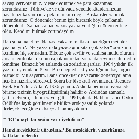
savaşı veriyorsunuz. Meslek edinmek ve para kazanmak
zorundasınız. Türkiye'de ve dünyada genelde kitaplarınızdan
hayatınızı kazanmanız pek mümkün değil. Başka işler yapmak
zorundasınız. O dönemler benim için birazcık böyle çalkantılı
dönemlerdi. Zaman zaman yazmaya ara verdiğim dönemler bile
oldu. Kendimi bulmak zorundaydım.
Hep şuna inandım: 'Ne yazacaksam mutlaka inandığım metinler
yazmalıyım'. 'Ne yazsam da yazacağım kitap çok satsa?' sorusunu
kendime hiç sormadım. Elbette çok sevilir ve satılırsa mutlu olurum
ama önemli olan okunması, okunduktan sonra da sevilmesidir dedim
kendime. Birazcık bu anlamda da zorladım şartları. 1984 yılıdır, ilk
yazımın yayınlandığı yıl. Bu sebepledir ki yazarlığımın başlangıcı
olarak bu yılı sayarım. Daha öncekiler de yazarlık dönemiydi ama
hep bir hazırlık süreciydi. Sonra bir biyografi yayınlandı, 'Jacques
Brel: Bir Yalnız Adam', 1986 yılında. Aslında benim üniversitede
bitirme tezimin biyografileştirilmiş halidir o. Ardından zamanla
şartlar elverdi, talihim yaver gitti. 1990 yılında Haldun Taner Öykü
Ödülü'ne layık görülmemle birlikte artık yazarlık yolunda
ilerleyebileceğime daha çok inanmış oldum.
"TRT onaylı bir sesim var diyebilirim"
Hangi mesleklerle uğraştınız? Bu mesleklerin yazarlığınıza
katkıları nelerdi?