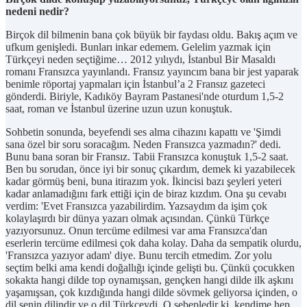
nedeni nedir?
Birçok dil bilmenin bana çok büyük bir faydası oldu. Bakış açım ve
ufkum genişledi. Bunları inkar edemem. Gelelim yazmak için
Türkçeyi neden seçtiğime… 2012 yılıydı, İstanbul Bir Masaldı
romanı Fransızca yayınlandı. Fransız yayıncım bana bir jest yaparak
benimle röportaj yapmaları için İstanbul’a 2 Fransız gazeteci
gönderdi. Biriyle, Kadıköy Bayram Pastanesi'nde oturdum 1,5-2
saat, roman ve İstanbul üzerine uzun uzun konuştuk.
Sohbetin sonunda, beyefendi ses alma cihazını kapattı ve 'Şimdi
sana özel bir soru soracağım. Neden Fransızca yazmadın?' dedi.
Bunu bana soran bir Fransız. Tabii Fransızca konuştuk 1,5-2 saat.
Ben bu sorudan, önce iyi bir sonuç çıkardım, demek ki yazabilecek
kadar görmüş beni, buna itirazım yok. İkincisi bazı şeyleri yeteri
kadar anlamadığını fark ettiği için de biraz kızdım. Ona şu cevabı
verdim: 'Evet Fransızca yazabilirdim. Yazsaydım da işim çok
kolaylaşırdı bir dünya yazarı olmak açısından. Çünkü Türkçe
yazıyorsunuz. Onun tercüme edilmesi var ama Fransızca'dan
eserlerin tercüme edilmesi çok daha kolay. Daha da sempatik olurdu,
'Fransızca yazıyor adam' diye. Bunu tercih etmedim. Zor yolu
seçtim belki ama kendi doğallığı içinde gelişti bu. Çünkü çocukken
sokakta hangi dilde top oynamışsan, gençken hangi dilde ilk aşkını
yaşamışsan, çok kızdığında hangi dilde sövmek geliyorsa içinden, o
dil senin dilindir ve o dil Türkçeydi. O sebepledir ki, kendime hep