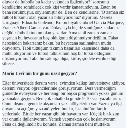
oluyor da futbolla bu kadar yakından ilgileniyor?’ sorusunu
kendilerine sorabilecek çok kişi vardır kanaatindeyim. Zaten bu
bana sorulmuştur, söylenmiştir de. Ben de kendilerine, 'O zaman siz
futbol tutkunu olan yazarları bilmiyorsunuz' diyorum. Mesela
Uruguaylı Eduardo Galeano, Kolombiyalı Gabriel Garcia Marquez,
Fransız Albert Camus var. Dolayısıyla hiç de sandığınız kadar az
değildir futbola tutkun olan yazarlar. Ama tabii zaman zaman
yaşanan bu heyecanın boş olduğunu düşünmüyor değilim. Fakat
neresinden bakarsanız bakın, bu heyecana sarılmaktan mutlu
oluyorum. Tabii tuttuğum takımın başarıları karşısında daha da
mutlu oluyorum ve futbol tutkusunun hoş bir tutku olduğunu
düşünüyorum. Tabii bu saldırganlığa, küfre, şiddete evrilmediği
sürece.
Mario Levi’nin bir günü nasıl geçiyor?
Eğer üniversitede dersim varsa, evimden kalkıp üniversiteye gidiyor,
dersimi veriyor, öğrencilerimle görüşüyorum. Ders vermediğim
günlerde evdeysem ve herhangi bir başka programım yoksa günüm
yazmakla geçiyor. Ben çok rahatlıkla günde 9-10 saat yazabilirim.
Onun dışında genelde akşamları yazı atölyelerim var. Yazmaya ilgi
duyanlara açtığım yazı atölyeleri bunlar, İstanbul’un farklı
yerlerinde. Bir de her yazar gibi bir hayatım var. Küçük bir kızım
var onunla ilgileniyorum. Yemek yapmaktan çok hoşlanıyorum.
Fena da değilimdir bu konuda. Zaman zaman beni mutfakta