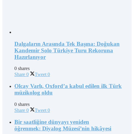
Dalgaların Arasında Tek Başına: Doğukan
Kandemir Solo Türkiye Turu Rekoruna
Hazırlanıyor
0 shares
Share
0
Tweet
0
Olcay Varlı, Oxford’a kabul edilen ilk Türk
müzikolog oldu
0 shares
Share
0
Tweet
0
Bir saatliğine dünyayı yeniden
öğrenmek: Diyalog Müzesi’nin hikâyesi