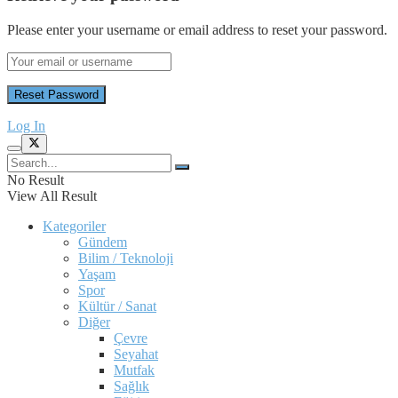
Please enter your username or email address to reset your password.
Log In
No Result
View All Result
Kategoriler
Gündem
Bilim / Teknoloji
Yaşam
Spor
Kültür / Sanat
Diğer
Çevre
Seyahat
Mutfak
Sağlık