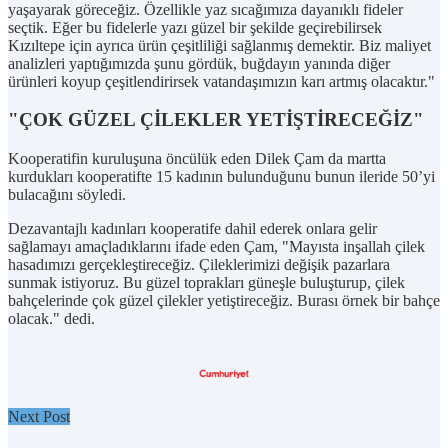
yaşayarak göreceğiz. Özellikle yaz sıcağımıza dayanıklı fideler
seçtik. Eğer bu fidelerle yazı güzel bir şekilde geçirebilirsek
Kızıltepe için ayrıca ürün çeşitliliği sağlanmış demektir. Biz maliyet
analizleri yaptığımızda şunu gördük, buğdayın yanında diğer
ürünleri koyup çeşitlendirirsek vatandaşımızın karı artmış olacaktır."
"ÇOK GÜZEL ÇİLEKLER YETİŞTİRECEĞİZ"
Kooperatifin kuruluşuna öncülük eden Dilek Çam da martta
kurdukları kooperatifte 15 kadının bulunduğunu bunun ileride 50’yi
bulacağını söyledi.
Dezavantajlı kadınları kooperatife dahil ederek onlara gelir
sağlamayı amaçladıklarını ifade eden Çam, "Mayısta inşallah çilek
hasadımızı gerçekleştireceğiz. Çileklerimizi değişik pazarlara
sunmak istiyoruz. Bu güzel toprakları güneşle buluşturup, çilek
bahçelerinde çok güzel çilekler yetiştireceğiz. Burası örnek bir bahçe
olacak." dedi.
Next Post