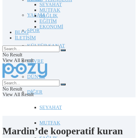
SEYAHAT
MUTFAK
YAŞAM
SAĞLIK
EĞİTİM
EKONOMİ
SPOR
BLOG
İLETİŞİM
KÜLTÜR/SANAT
No Result
View All Result
ÇEVRE
DÜNYA
No Result
DİĞER
View All Result
SEYAHAT
MUTFAK
Mardin’de kooperatif kuran