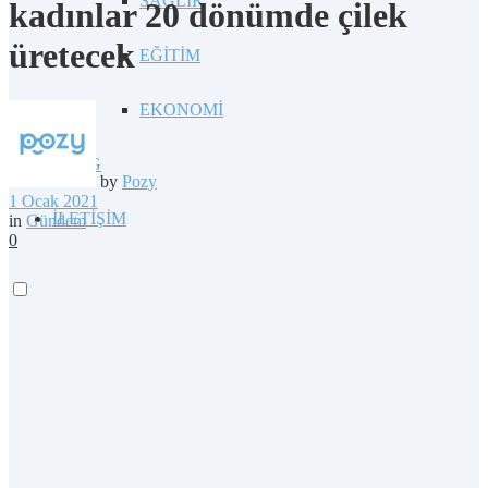
SAĞLIK
kadınlar 20 dönümde çilek
üretecek
EĞİTİM
EKONOMİ
BLOG
by
Pozy
1 Ocak 2021
İLETİŞİM
in
Gündem
0