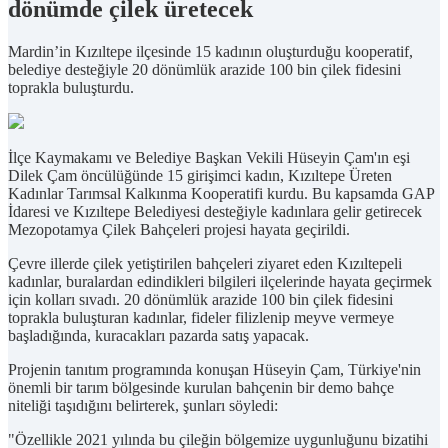
dönümde çilek üretecek
Mardin’in Kızıltepe ilçesinde 15 kadının oluşturduğu kooperatif,
belediye desteğiyle 20 dönümlük arazide 100 bin çilek fidesini
toprakla buluşturdu.
İlçe Kaymakamı ve Belediye Başkan Vekili Hüseyin Çam'ın eşi
Dilek Çam öncülüğünde 15 girişimci kadın, Kızıltepe Üreten
Kadınlar Tarımsal Kalkınma Kooperatifi kurdu. Bu kapsamda GAP
İdaresi ve Kızıltepe Belediyesi desteğiyle kadınlara gelir getirecek
Mezopotamya Çilek Bahçeleri projesi hayata geçirildi.
Çevre illerde çilek yetiştirilen bahçeleri ziyaret eden Kızıltepeli
kadınlar, buralardan edindikleri bilgileri ilçelerinde hayata geçirmek
için kolları sıvadı. 20 dönümlük arazide 100 bin çilek fidesini
toprakla buluşturan kadınlar, fideler filizlenip meyve vermeye
başladığında, kuracakları pazarda satış yapacak.
Projenin tanıtım programında konuşan Hüseyin Çam, Türkiye'nin
önemli bir tarım bölgesinde kurulan bahçenin bir demo bahçe
niteliği taşıdığını belirterek, şunları söyledi:
"Özellikle 2021 yılında bu çileğin bölgemize uygunluğunu bizatihi