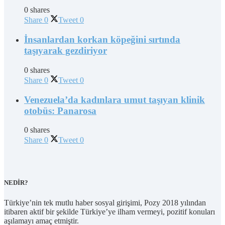
0 shares
Share
0
Tweet
0
İnsanlardan korkan köpeğini sırtında
taşıyarak gezdiriyor
0 shares
Share
0
Tweet
0
Venezuela’da kadınlara umut taşıyan klinik
otobüs: Panarosa
0 shares
Share
0
Tweet
0
NEDİR?
Türkiye’nin tek mutlu haber sosyal girişimi, Pozy 2018 yılından
itibaren aktif bir şekilde Türkiye’ye ilham vermeyi, pozitif konuları
aşılamayı amaç etmiştir.